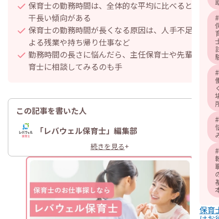
保育士の勤務時間は、全体的な平均に比べると若
干長い傾向がある
#
保育士の勤務時間が長くなる原因は、人手不足に
よる残業や持ち帰り仕事など
勤務時間の長さに悩んだら、主任保育士や先輩保
育士に相談してみるのも手
#
この記事を書いた人
#
「レバウェル保育士」編集部
続きを見る
+
#
保育
けお