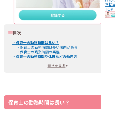
ち情
TOP
目次
・
保育士の勤務時間は長い？
・
保育士の勤務時間は長い傾向がある
・
保育士の残業時間の実態
・
保育士の勤務時間や休日などの働き方
・
保育士の勤務時間やシフト
続きを見る
+
・
保育士の休日
・
保育士の勤務時間が長いといわれる理由
・
延長保育や夜間保育で開園時間が長いから
・
人手不足で業務負担が増えているから
・
帰宅後に持ち帰り仕事をしているから
・
休憩時間が十分に確保できないこともあるから
・
変形労働時間制の職場もあるから
・
保育士が勤務時間の長さに悩んだら？
保育士の勤務時間は長い？
・
長時間勤務の原因を整理する
・
業務を効率化できないか考えてみる
・
主任保育士や先輩保育士に相談してみる