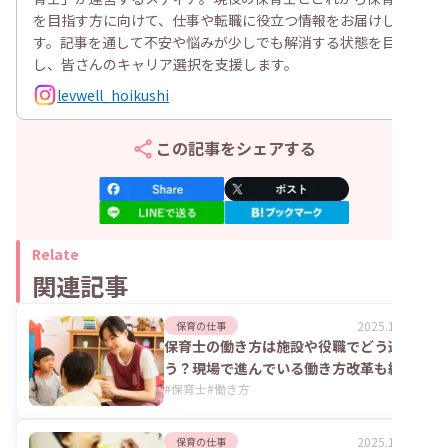
を目指す方に向けて、仕事や転職に役立つ情報をお届けしま
す。記事を通して不安や悩みが少しでも解消する状態を目指
し、皆さんのキャリア選択を支援します。
levwell_hoikushi
この記事をシェアする
Relate
関連記事
2025.11.05
保育の仕事
保育士の働き方は施設や役職でどう違
う？現場で進んでいる働き方改革も紹介
#
保育士
#
働き方
2025.10.10
保育の仕事