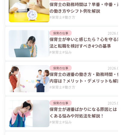
保育士の勤務時間は？早番・中番・遅番
の働き方やシフト例を解説
#
保育士
#
働き方
2026.05.07
保育の仕事
保育士が辛いと感じたら？心を守る対処
法と転職を検討すべき4つの基準
#
保育士
#
悩み
2026.03.19
保育の仕事
保育士の遅番の働き方・勤務時間・仕事
内容は？メリット・デメリットも解説
#
保育士
#
働き方
2025.06.02
保育の仕事
保育士が遅番ばかりになる原因とは？よ
くある悩みや対処法を解説！
#
保育士
#
悩み