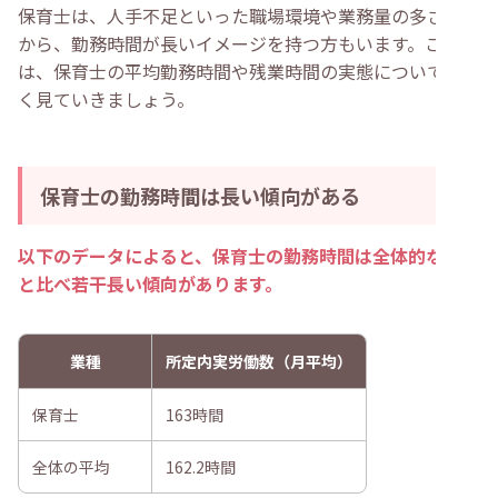
・
解決が難しい場合は転職を検討する
保育士は、人手不足といった職場環境や業務量の多さなど
・
勤務時間の長さに悩む保育士が転職を成功させるコツ
から、勤務時間が長いイメージを持つ方もいます。ここで
・
小規模保育園の求人をチェックしてみる
・
派遣やパートなどの雇用形態を検討してみる
は、保育士の平均勤務時間や残業時間の実態について詳し
・
保育専門の転職エージェントに相談する
く見ていきましょう。
・
保育士の勤務時間に関するよくある質問
・
保育士の1日の労働時間はどれくらいですか？
・
保育士の勤務時間が長いのは休日が少ないから？
・
保育士が1日10時間労働になることはありますか？
・
まとめ
保育士の勤務時間は長い傾向がある
以下のデータによると、保育士の勤務時間は全体的な平均
と比べ若干長い傾向があります。
業種
所定内実労働数（月平均）
保育士
163時間
全体の平均
162.2時間