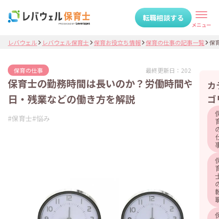
転職相談する
メニュー
レバウェル
レバウェル保育士
保育お役立ち情報
保育の仕事の記事一覧
保育
最終更新日：
2026.06.18
保育の仕事
保育士の勤務時間は長いのか？労働時間や休
カ
日・残業などの働き方を解説
ゴ
#
保育士
#
悩み