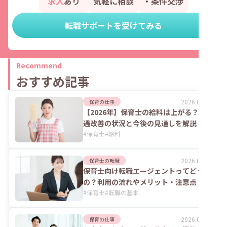
求人
あり
気軽に相談
・条件交渉
転職サポートを受けてみる
Recommend
おすすめ記事
2026.08.06
保育の仕事
【2026年】保育士の給料は上がる？処
遇改善の状況と今後の見通しを解説
#
保育士
#
給料
2026.08.06
保育士の転職
保育士向け転職エージェントってどうな
の？利用の流れやメリット・注意点
#
保育士
#
転職の基本
2026.07.24
保育の仕事