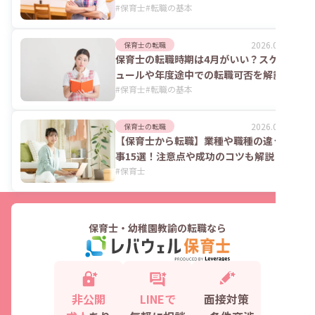
#
保育士
#
転職の基本
2026.04.30
保育士の転職
保育士の転職時期は4月がいい？スケジ
ュールや年度途中での転職可否を解説
#
保育士
#
転職の基本
2026.03.06
保育士の転職
【保育士から転職】業種や職種の違う仕
事15選！注意点や成功のコツも解説
#
保育士
保育士・幼稚園教諭の転職なら
非公開
LINEで
面接対策