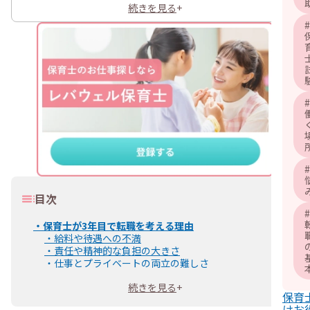
続きを見る
+
#
#
#
目次
#
・
保育士が3年目で転職を考える理由
・
給料や待遇への不満
・
責任や精神的な負担の大きさ
・
仕事とプライベートの両立の難しさ
・
職場内の人間関係や保護者対応の悩み
続きを見る
+
・
キャリアアップに対する不安や葛藤
保育
・
保育士以外の職種への興味
けお