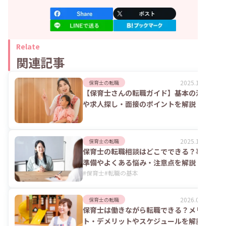
Relate
関連記事
2025.10.06
保育士の転職
【保育士さんの転職ガイド】基本の流れ
や求人探し・面接のポイントを解説！
2025.10.07
保育士の転職
保育士の転職相談はどこでできる？事前
準備やよくある悩み・注意点を解説
#
保育士
#
転職の基本
2026.04.10
保育士の転職
保育士は働きながら転職できる？メリッ
ト・デメリットやスケジュールを解説