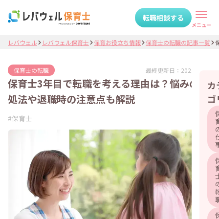
転職相談する
メニュー
レバウェル
レバウェル保育士
保育お役立ち情報
保育士の転職の記事一覧
最終更新日：
2025.06.02
保育士の転職
保育士3年目で転職を考える理由は？悩みの対
カ
処法や退職時の注意点も解説
ゴ
#
保育士