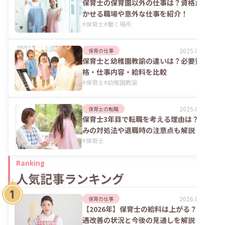
保育士の保育園以外の仕事は？資格が活
かせる職場や意外な仕事を紹介！
#
保育士
#
働く場所
2025.06.02
保育の仕事
保育士と幼稚園教諭の違いは？必要資
格・仕事内容・給料を比較
#
保育士
#
幼稚園教諭
2025.06.02
保育士の転職
保育士3年目で転職を考える理由は？悩
みの対処法や退職時の注意点も解説
#
保育士
Ranking
人気記事ランキング
2026.08.06
保育の仕事
【2026年】保育士の給料は上がる？処
遇改善の状況と今後の見通しを解説