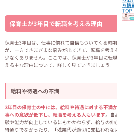
・
3年目は保育士が転職しやすいタイミング
ち情
・
即戦力として経験を評価されやすい
TOP
・
将来性や柔軟性に対する期待が高い
・
保育士が3年目に転職する際の注意点
保育士が3年目で転職を考える理由
・
新しい人間関係を一から築く必要がある
・
保育方針や行事を覚え直す必要がある
・
保育士が3年目の転職を迷ったときの対処法
・
将来も今の職場で働けそうか検討する
保育士3年目は、仕事に慣れて自信もついてくる時期です
・
働き方と条件面のバランスを見つめ直す
が、一方でさまざまな悩みが出てきて、転職を考える人も
・
やりたい保育や学びたい領域を考える
・
信頼できる人にアドバイスを求める
少なくありません。ここでは、保育士が3年目に転職を考
・
上司や園長に現状を改善できるか相談する
える主な理由について、詳しく見ていきましょう。
・
心身の不調がある場合は健康を優先する
・
保育士3年目が転職を成功させるコツ
・
求人の希望条件や優先順位を明確にする
・
余裕を持って転職活動を進める
・
見学や面接で職場の雰囲気をチェックする
給料や待遇への不満
・
退職理由は前向きな内容に変換する
・
退職のタイミングは年度末に設定する
・
保育士の3年目の転職に関してよくある質問
3年目の保育士の中には、給料や待遇に対する不満から仕
・
保育士3年目で仕事ができないと転職は難しいです
事への意欲が低下し、転職を考える人もいます
。自身の経
か？
・
保育士3年目で目標が見えない場合は転職を考えるべ
験や能力が向上しているにもかかわらず、給与の伸びが期
きですか？
待通りでなかったり、「残業代が適切に支払われない」
・
まとめ