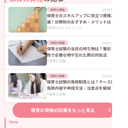
2026.08.07
保育の資格
保育士のスキルアップに役立つ資格23
選！分野別のおすすめ・メリットは？
#
保育士
#
スキルアップ
2026.08.06
保育の資格
保育士試験の当日の持ち物は？筆記・実
技で必要な物や忘れた際の対処法
#
保育士試験
2026.07.21
保育の資格
保育士試験の免除制度とは？ケース別の
免除内容や申請方法・注意点を解説
#
保育士試験
保育の資格
の記事をもっと見る
New