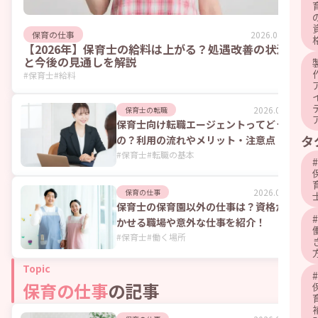
2026.08.06
保育の仕事
【2026年】保育士の給料は上がる？処遇改善の状況
と今後の見通しを解説
#
保育士
#
給料
2026.08.06
保育士の転職
保育士向け転職エージェントってどうな
タ
の？利用の流れやメリット・注意点
#
保育士
#
転職の基本
#
2026.07.24
保育の仕事
保育士の保育園以外の仕事は？資格が活
#
かせる職場や意外な仕事を紹介！
#
保育士
#
働く場所
Topic
#
保育の仕事
の記事