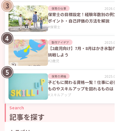
2026.02.09
保育の仕事
保育士の目標設定！経験年数別の例文や
ポイント・自己評価の方法を解説
#
保育士
2025.09.04
製作アイデア
【2歳児向け】7月・8月はかき氷製作に
挑戦しよう
#
2歳児
2025.06.02
保育の資格
子どもに関わる資格一覧！仕事に必要な
ものやスキルアップを図れるものは？
#
スキルアップ
Search
記事を探す