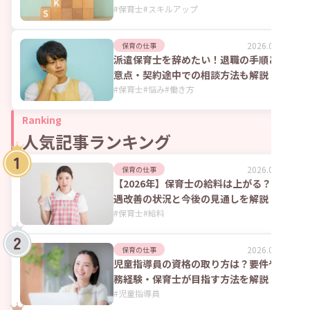
#
保育士
#
スキルアップ
2026.08.07
保育の仕事
派遣保育士を辞めたい！退職の手順と注
意点・契約途中での相談方法も解説
#
保育士
#
悩み
#
働き方
Ranking
人気記事ランキング
2026.08.06
保育の仕事
【2026年】保育士の給料は上がる？処
遇改善の状況と今後の見通しを解説
#
保育士
#
給料
2026.07.24
保育の仕事
児童指導員の資格の取り方は？要件や実
務経験・保育士が目指す方法を解説
#
児童指導員