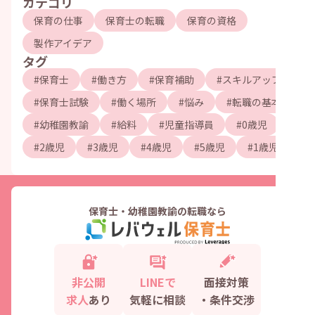
カテゴリ
保育の仕事
保育士の転職
保育の資格
製作アイデア
タグ
#
保育士
#
働き方
#
保育補助
#
スキルアップ
#
保育士試験
#
働く場所
#
悩み
#
転職の基本
#
幼稚園教諭
#
給料
#
児童指導員
#
0歳児
#
2歳児
#
3歳児
#
4歳児
#
5歳児
#
1歳児
保育士・幼稚園教諭の転職なら
非公開
LINEで
面接対策
求人
あり
気軽に相談
・条件交渉