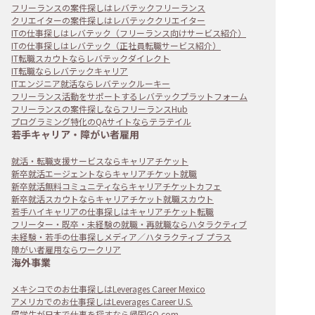
フリーランスの案件探しはレバテックフリーランス
クリエイターの案件探しはレバテッククリエイター
ITの仕事探しはレバテック（フリーランス向けサービス紹介）
ITの仕事探しはレバテック（正社員転職サービス紹介）
IT転職スカウトならレバテックダイレクト
IT転職ならレバテックキャリア
ITエンジニア就活ならレバテックルーキー
フリーランス活動をサポートするレバテックプラットフォーム
フリーランスの案件探しならフリーランスHub
プログラミング特化のQAサイトならテラテイル
若手キャリア・障がい者雇用
就活・転職支援サービスならキャリアチケット
新卒就活エージェントならキャリアチケット就職
新卒就活無料コミュニティならキャリアチケットカフェ
新卒就活スカウトならキャリアチケット就職スカウト
若手ハイキャリアの仕事探しはキャリアチケット転職
フリーター・既卒・未経験の就職・再就職ならハタラクティブ
未経験・若手の仕事探しメディア／ハタラクティブ プラス
障がい者雇用ならワークリア
海外事業
メキシコでのお仕事探しはLeverages Career Mexico
アメリカでのお仕事探しはLeverages Career U.S.
留学生が日本で仕事を探すなら帰国GO.com