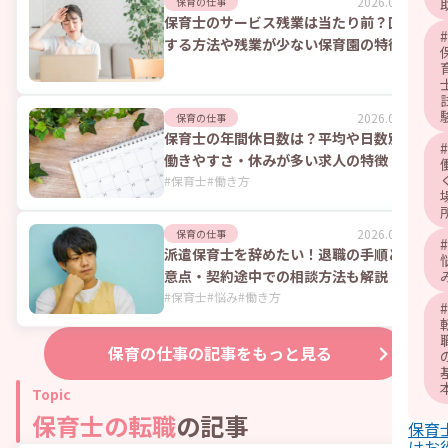
2026.08.07
保育の仕事
保育士のサービス残業は当たり前？回避
#
する方法や残業が少ない保育園の特徴
2026.08.07
保育の仕事
保育士の年間休日数は？平均や日数別の
#
働きやすさ・休みが多い求人の特徴
#
保育士
#
働き方
2026.08.07
保育の仕事
#
派遣保育士を辞めたい！退職の手順と注
意点・契約途中での相談方法も解説
#
保育士
#
悩み
#
働き方
#
保育の仕事
の記事をもっと見る
Topic
保育士の転職
の記事
保育
けお