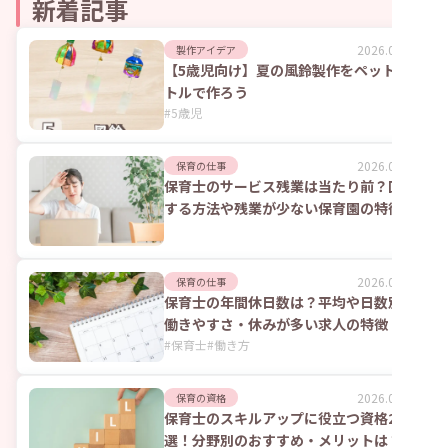
新着記事
2026.08.07
製作アイデア
【5歳児向け】夏の風鈴製作をペットボ
トルで作ろう
#
5歳児
2026.08.07
保育の仕事
保育士のサービス残業は当たり前？回避
する方法や残業が少ない保育園の特徴
2026.08.07
保育の仕事
保育士の年間休日数は？平均や日数別の
働きやすさ・休みが多い求人の特徴
#
保育士
#
働き方
2026.08.07
保育の資格
保育士のスキルアップに役立つ資格23
選！分野別のおすすめ・メリットは？