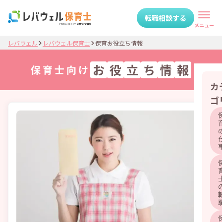
転職相談する
メニュー
レバウェル
レバウェル保育士
保育お役立ち情報
お
役
立
ち
情
報
保育士向け
カ
ゴ