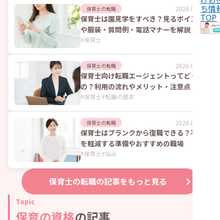
ち情
2026.08.06
保育士の転職
TOP
保育士は園見学をすべき？見るポイント
や服装・質問例・電話マナーを解説
#
保育士
2026.08.06
保育士の転職
保育士向け転職エージェントってどうな
の？利用の流れやメリット・注意点
#
保育士
#
転職の基本
2026.08.06
保育士の転職
保育士はブランクから復職できる？不安
を軽減する準備やおすすめの職場
#
保育士
#
悩み
保育士の転職
の記事をもっと見る
Topic
保育の資格
の記事