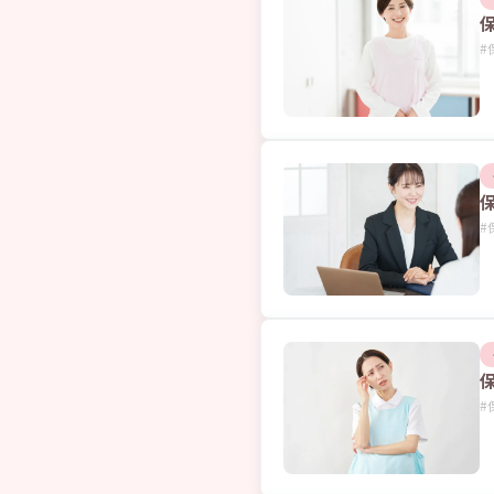
#
#
#