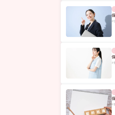
#
#
#