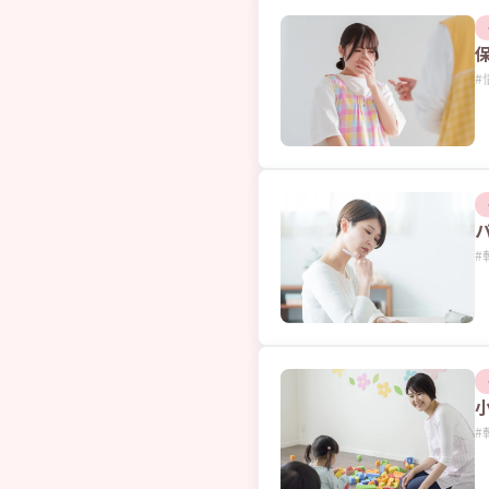
#
#
#