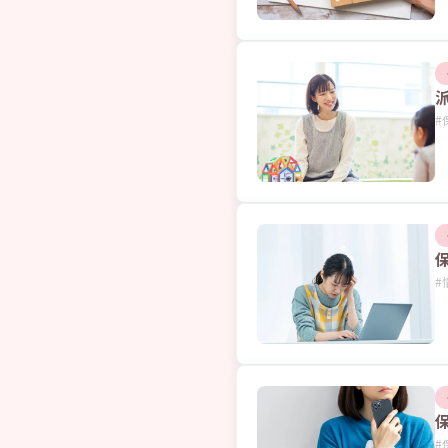
#
#
#