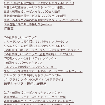
リハビリ職の転職支援サービスならレバウェルリハビリ
栄養士の転職支援サービスならレバウェル栄養士
医師の転職支援サービスならレバウェル医師
薬剤師の転職支援サービスならレバウェル薬剤師
医療・ヘルスケア業界の課題解決支援ならレバウェル株式会社
医療看護介護のお仕事探しならmikaru
IT事業
ITの仕事探しはレバテック
フリーランスの案件探しはレバテックフリーランス
クリエイターの案件探しはレバテッククリエイター
ITの仕事探しはレバテック（フリーランス向けサービス紹介）
ITの仕事探しはレバテック（正社員転職サービス紹介）
IT転職スカウトならレバテックダイレクト
IT転職ならレバテックキャリア
ITエンジニア就活ならレバテックルーキー
フリーランス活動をサポートするレバテックプラットフォーム
フリーランスの案件探しならフリーランスHub
プログラミング特化のQAサイトならテラテイル
若手キャリア・障がい者雇用
就活・転職支援サービスならキャリアチケット
新卒就活エージェントならキャリアチケット就職
新卒就活無料コミュニティならキャリアチケットカフェ