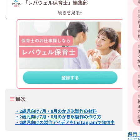
「レバウェル保育士」編集部
#
続きを見る
+
#
#
#
目次
・
2歳児向け7月・8月のかき氷製作の材料
・
2歳児向け7月・8月のかき氷製作の作り方
・
2歳児向けの製作アイデアをInstagramで発信中
保育
けお