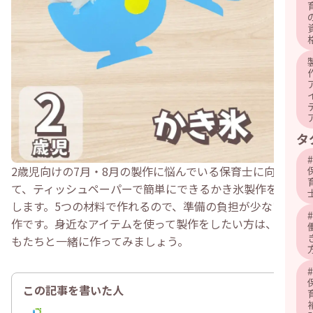
タ
#
2歳児向けの7月・8月の製作に悩んでいる保育士に向け
て、ティッシュペーパーで簡単にできるかき氷製作を紹介
します。5つの材料で作れるので、準備の負担が少ない製
#
作です。身近なアイテムを使って製作をしたい方は、子ど
もたちと一緒に作ってみましょう。
#
この記事を書いた人