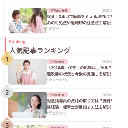
2025.06.02
保育士の転職
保育士3年目で転職を考える理由は？悩
みの対処法や退職時の注意点も解説
#
保育士
Ranking
人気記事ランキング
2026.08.06
保育の仕事
【2026年】保育士の給料は上がる？処
遇改善の状況と今後の見通しを解説
#
保育士
#
給料
2026.07.24
保育の仕事
児童指導員の資格の取り方は？要件や実
務経験・保育士が目指す方法を解説
#
児童指導員
2026.02.09
保育の仕事