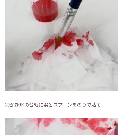
⑤かき氷の台紙に器とスプーンをのりで貼る