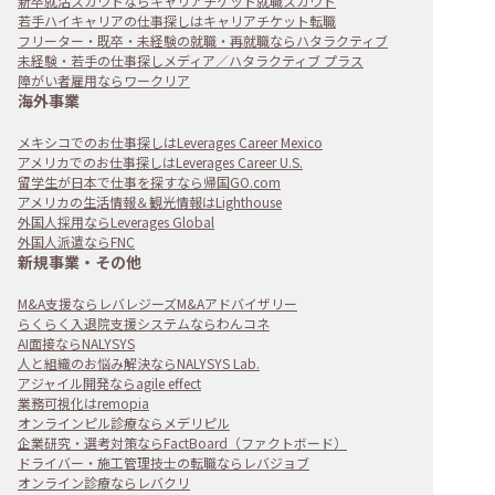
新卒就活スカウトならキャリアチケット就職スカウト
若手ハイキャリアの仕事探しはキャリアチケット転職
フリーター・既卒・未経験の就職・再就職ならハタラクティブ
未経験・若手の仕事探しメディア／ハタラクティブ プラス
障がい者雇用ならワークリア
海外事業
メキシコでのお仕事探しはLeverages Career Mexico
アメリカでのお仕事探しはLeverages Career U.S.
留学生が日本で仕事を探すなら帰国GO.com
アメリカの生活情報＆観光情報はLighthouse
外国人採用ならLeverages Global
外国人派遣ならFNC
新規事業・その他
M&A支援ならレバレジーズM&Aアドバイザリー
らくらく入退院支援システムならわんコネ
AI面接ならNALYSYS
人と組織のお悩み解決ならNALYSYS Lab.
アジャイル開発ならagile effect
業務可視化はremopia
オンラインピル診療ならメデリピル
企業研究・選考対策ならFactBoard（ファクトボード）
ドライバー・施工管理技士の転職ならレバジョブ
オンライン診療ならレバクリ