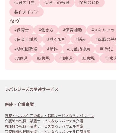
保育の仕事
保育士の転職
保育の資格
製作アイデア
タグ
#
保育士
#
働き方
#
保育補助
#
スキルアップ
#
保育士試験
#
働く場所
#
悩み
#
転職の基本
#
幼稚園教諭
#
給料
#
児童指導員
#
0歳児
#
2歳児
#
3歳児
#
4歳児
#
5歳児
#
1歳児
レバレジーズの関連サービス
医療・介護事業
医療・ヘルスケアの求人・転職サービスならレバウェル
介護職の転職・派遣サービスならレバウェル介護
看護師の転職・派遣サービスならレバウェル看護
医療技師の転職支援サービスならレバウェル医療技師