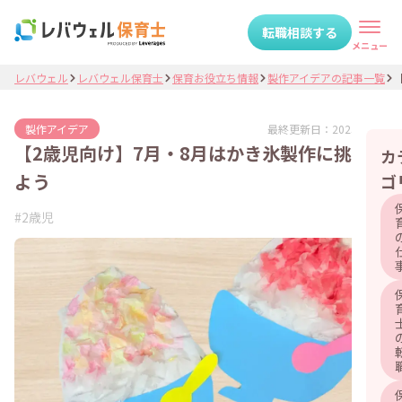
転職相談する
メニュー
レバウェル
レバウェル保育士
保育お役立ち情報
製作アイデアの記事一覧
【
最終更新日：
2025.09.04
製作アイデア
【2歳児向け】7月・8月はかき氷製作に挑戦し
カ
よう
ゴ
#
2歳児