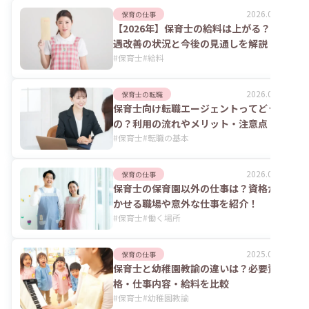
2026.08.06
保育の仕事
【2026年】保育士の給料は上がる？処
遇改善の状況と今後の見通しを解説
#
保育士
#
給料
2026.08.06
保育士の転職
保育士向け転職エージェントってどうな
の？利用の流れやメリット・注意点
#
保育士
#
転職の基本
2026.07.24
保育の仕事
保育士の保育園以外の仕事は？資格が活
かせる職場や意外な仕事を紹介！
#
保育士
#
働く場所
2025.06.02
保育の仕事
保育士と幼稚園教諭の違いは？必要資
格・仕事内容・給料を比較
#
保育士
#
幼稚園教諭