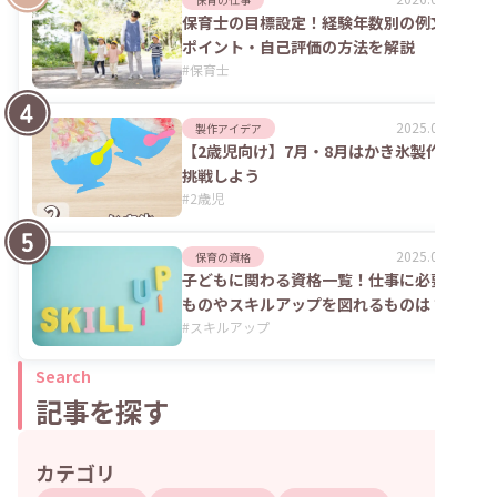
保育士の目標設定！経験年数別の例文や
ポイント・自己評価の方法を解説
#
保育士
2025.09.04
製作アイデア
【2歳児向け】7月・8月はかき氷製作に
挑戦しよう
#
2歳児
2025.06.02
保育の資格
子どもに関わる資格一覧！仕事に必要な
ものやスキルアップを図れるものは？
#
スキルアップ
Search
記事を探す
カテゴリ