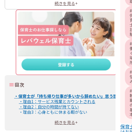
続きを見る
+
#
#
#
目次
#
・
保育士が「持ち帰り仕事が多いから辞めたい」思う理由
・
理由1：サービス残業とカウントされる
・
理由2：自分の時間が持てない
・
理由3：心身ともに休まる暇がない
・
理由4：十分に眠れず常に眠い
続きを見る
+
・
理由5：どれだけ頑張っても報われないと感じる
保育
・
保育士の持ち帰り仕事が発生する原因
けお