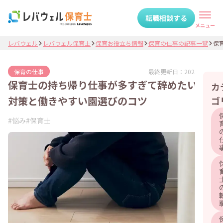
転職相談する
メニュー
レバウェル
レバウェル保育士
保育お役立ち情報
保育の仕事の記事一覧
保育
最終更新日：
2025.07.04
保育の仕事
保育士の持ち帰り仕事が多すぎて辞めたい…
カ
対策と働きやすい園選びのコツ
ゴ
#
悩み
#
保育士