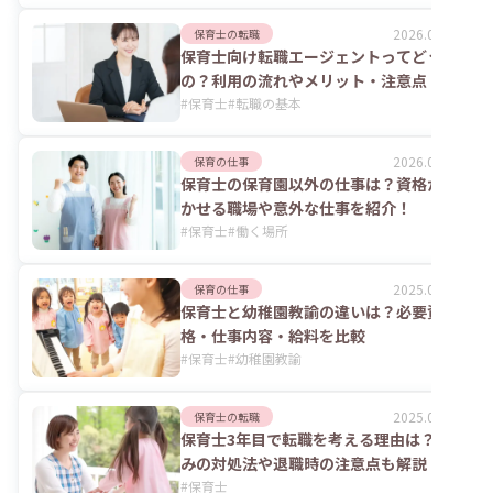
2026.08.06
保育士の転職
保育士向け転職エージェントってどうな
の？利用の流れやメリット・注意点
#
保育士
#
転職の基本
2026.07.24
保育の仕事
保育士の保育園以外の仕事は？資格が活
かせる職場や意外な仕事を紹介！
#
保育士
#
働く場所
2025.06.02
保育の仕事
保育士と幼稚園教諭の違いは？必要資
格・仕事内容・給料を比較
#
保育士
#
幼稚園教諭
2025.06.02
保育士の転職
保育士3年目で転職を考える理由は？悩
みの対処法や退職時の注意点も解説
#
保育士