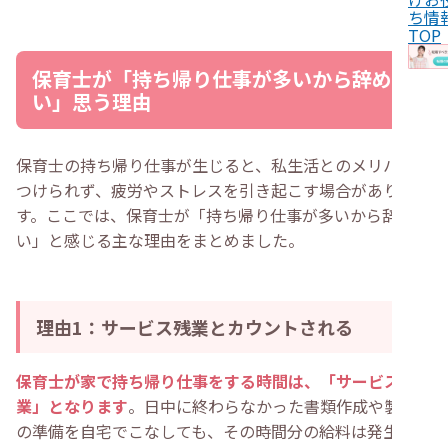
・
子ども優先で事務作業が後回しになる
ち情
・
「みんな当たり前にやってるから…」で流される
TOP
・
人手不足と慢性的な業務過多が常態化している
・
保育士は持ち帰り仕事を理由に転職してもいいの？
保育士が「持ち帰り仕事が多いから辞めた
・
今の職場で改善の見込みがなければ転職しても良い
・
持ち帰り仕事の悩みは転職エージェントに相談できる
い」思う理由
・
持ち帰り仕事を辞めたい保育士におすすめの転職先
・
保育士が働きやすい保育園を見極めるポイント
・
求人票に「残業少なめ」「持ち帰りなし」の記載があ
保育士の持ち帰り仕事が生じると、私生活とのメリハリが
るか
・
見学で職場の雰囲気に違和感がないか
つけられず、疲労やストレスを引き起こす場合がありま
・
産休・育休の取得実績があるか
す。ここでは、保育士が「持ち帰り仕事が多いから辞めた
・
幅広い年齢や経験年数の保育士がいるか
・
離職率が極端に低くないか
い」と感じる主な理由をまとめました。
・
持ち帰り仕事で保育士を辞めたい人によくある質問
・
保育士の持ち帰り仕事って違法なんですか？
・
保育士が持ち帰っている仕事って具体的にどんな内
容？
理由1：サービス残業とカウントされる
・
保育士が持ち帰り仕事を減らす方法には何がある？
・
まとめ
保育士が家で持ち帰り仕事をする時間は、「サービス残
業」となります
。日中に終わらなかった書類作成や製作物
の準備を自宅でこなしても、その時間分の給料は発生しま