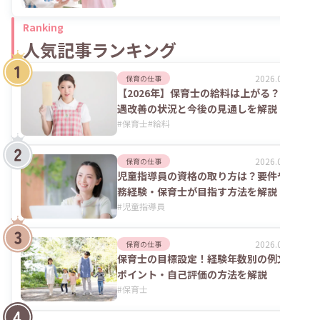
Ranking
人気記事ランキング
2026.08.06
保育の仕事
【2026年】保育士の給料は上がる？処
遇改善の状況と今後の見通しを解説
#
保育士
#
給料
2026.07.24
保育の仕事
児童指導員の資格の取り方は？要件や実
務経験・保育士が目指す方法を解説
#
児童指導員
2026.02.09
保育の仕事
保育士の目標設定！経験年数別の例文や
ポイント・自己評価の方法を解説
#
保育士