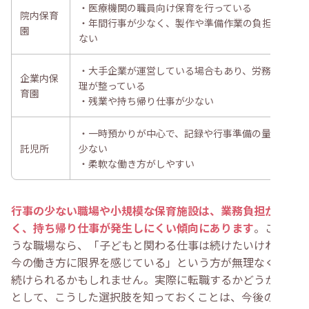
・医療機関の職員向け保育を行っている
院内保育
・年間行事が少なく、製作や準備作業の負担が
園
ない
・大手企業が運営している場合もあり、労務管
企業内保
理が整っている
育園
・残業や持ち帰り仕事が少ない
・一時預かりが中心で、記録や行事準備の量が
託児所
少ない
・柔軟な働き方がしやすい
行事の少ない職場や小規模な保育施設は、業務負担が軽
く、持ち帰り仕事が発生しにくい傾向にあります
。このよ
うな職場なら、「子どもと関わる仕事は続けたいけれど、
今の働き方に限界を感じている」という方が無理なく働き
続けられるかもしれません。実際に転職するかどうかは別
として、こうした選択肢を知っておくことは、今後のキャ