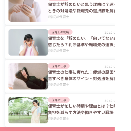
保育士が辞めたいと思う理由は？迷った
ときの対処法や転職先の選択肢を解説
#
悩み
#
保育士
2026.02.26
保育士の転職
保育士を「辞めたい」「向いてない」と
感じたら？判断基準や転職先の選択肢
#
悩み
#
保育士
2025.06.17
保育の仕事
保育士の仕事に疲れた！疲労の原因や注
意すべき身体のサイン・対処法を解説
#
悩み
#
保育士
2026.05.14
保育の仕事
保育士が忙しい時期や理由とは？仕事の
負担を減らす方法や働きやすい職場
#
悩み
#
保育士