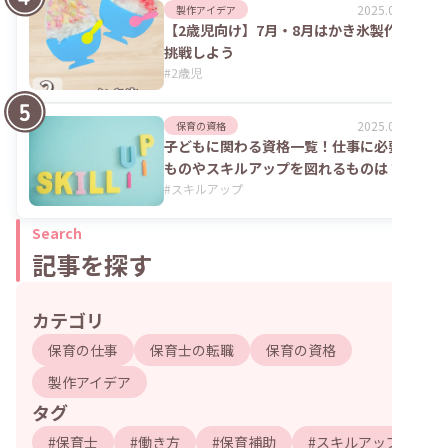
2025.09.04
製作アイデア
【2歳児向け】7月・8月はかき氷製作に
挑戦しよう
#
2歳児
2025.06.02
保育の資格
子どもに関わる資格一覧！仕事に必要な
ものやスキルアップを図れるものは？
#
スキルアップ
Search
記事を探す
カテゴリ
保育の仕事
保育士の転職
保育の資格
製作アイデア
タグ
#
保育士
#
働き方
#
保育補助
#
スキルアップ