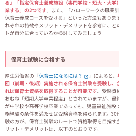
る」「指定保育士養成施設（専門学校・短大・大学）を卒
業する」の2つです
。また、「ハローワークの職業訓練で
保育士養成コースを受ける」といった方法もあります。そ
れぞれの特徴やメリット・デメリットを参考に、どのルー
トが自分に合っているか検討してみましょう。
保育士試験に合格する
厚生労働省の「
保育士になるには？
」によると、
年に2
回（前期・後期）実施される保育士試験を受験し、合格す
れば保育士資格を取得することが可能です
。受験資格はお
おむね「短期大学卒業程度」とされていますが、最終学歴
が中学校や高等学校卒業であっても、児童福祉施設での実
務経験の条件を満たせば受験資格を得られます。30代未経
験の方が、保育士試験のルートで資格取得を目指す主なメ
リット・デメリットは、以下のとおりです。