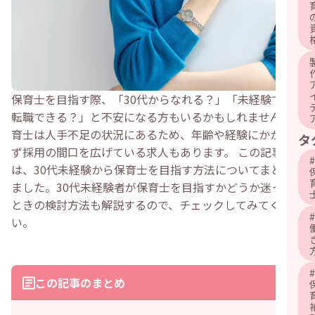
保育士を目指す際、「30代からなれる？」「未経験でも
転職できる？」と不安になる方もいるかもしれません。保
育士は人手不足の状況にあるため、年齢や経験にかかわら
タ
ず採用の間口を広げている求人もあります。 この記事で
#
は、30代未経験から保育士を目指す方法についてまとめ
ました。30代未経験者が保育士を目指すかどうか迷った
ときの検討方法も解説するので、チェックしてみてくださ
#
い。
#
この記事のまとめ