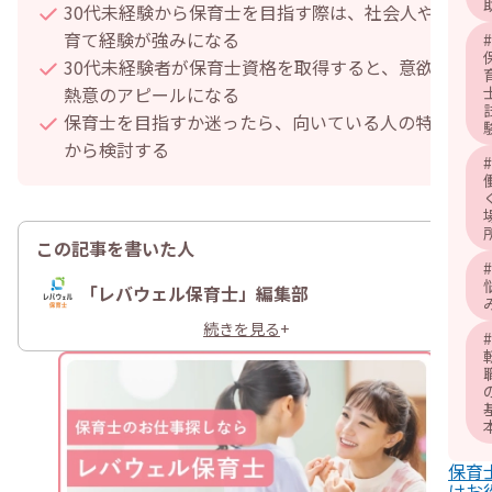
30代未経験から保育士を目指す際は、社会人や子
育て経験が強みになる
#
30代未経験者が保育士資格を取得すると、意欲や
熱意のアピールになる
保育士を目指すか迷ったら、向いている人の特徴
から検討する
#
この記事を書いた人
#
「レバウェル保育士」編集部
続きを見る
+
#
保育
けお