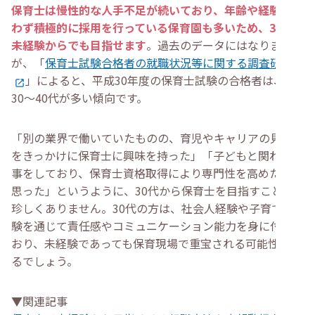
・
公務員保育士を目指す場合は年齢制限を確認する
保育士は慢性的な人手不足が続いており、年齢や経験を問
・
自分に合った保育園選びを行う
わず積極的に採用を行っている保育園も多いため、30代
・
未経験OKの保育士求人探しは転職エージェントに相談
・
保育士を30代未経験で目指す人によくある質問
未経験からでも目指せます
。過去のデータにはなります
・
未経験の30代男性は保育士になれる？
が、「
保育士試験合格者の就職状況等に関する調査研究
・
30代未経験から保育士になるのはきつい？
」によると、平成30年度の保育士試験の合格者は、
・
35歳から保育士として転職できる？
・
30代未経験から保育士資格を取得する最短ルートは？
30〜40代が多い傾向です。
・
まとめ
「別の業界で働いていたものの、育児やキャリアの見直し
をきっかけに保育士に興味を持った」「子どもと関わる仕
事をしており、保育士資格取得により専門性を高めたいと
思った」というように、30代から保育士を目指すことは
珍しくありません。30代の方は、社会人経験や子育て経
験を通じて責任感やコミュニケーション能力を身に付けて
おり、未経験であっても保育現場で重宝される可能性があ
るでしょう。
▼関連記事