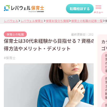
転職相談する
メニュー
レバウェル
レバウェル保育士
保育お役立ち情報
保育士の転職の記事一覧
最終更新日：
2026.06.04
保育士の転職
保育士は30代未経験から目指せる？資格の取
カ
得方法やメリット・デメリット
ゴ
#
保育士