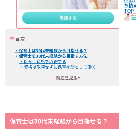
ち情
TOP
目次
・
保育士は30代未経験から目指せる？
・
保育士を30代未経験から目指す方法
・
保育士資格を取得する
・
資格は取得せずに保育補助として働く
・
保育士資格を30代未経験から取得する方法
続きを見る
+
・
保育士試験に合格する
・
指定保育士養成施設を卒業する
・
ハローワークの職業訓練で保育士養成コースを受ける
・
30代未経験で保育士として就職・転職できる？
・
保育士を30代未経験から目指すか迷ったら？
・
保育士になるメリット・デメリットを把握する
・
保育士に向いている人の特徴と自分を照らし合わせる
・
30代保育士の給与事情を踏まえて検討する
保育士は30代未経験から目指せる？
・
保育士として働ける職場をチェックする
・
保育士を30代未経験から目指す際の注意点
・
計画的に保育士資格を取得する