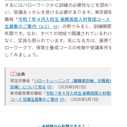
するにはハローワークから訓練の必要性などを認めてもら
い、受講あっせんを受ける必要があります。東京都産業労
働局「
令和７年４月入校生 長期高度人材育成コース 受講
生募集のご案内（p.1）
」の例でみると、訓練期間は2
年間です。なお、すべての地域で開講されているわけでは
なく、定員も限られています。気になる方は、最寄りのハ
ローワークで、保育士養成コースの有無や受講条件を確認
してみましょう。
出典
厚生労働省「
ハロートレーニング（離職者訓練、求職者支援
訓練）について知る
」（2026年5月7日）
東京都産業労働局「
令和７年４月入校生 長期高度人材育成
コース 受講生募集のご案内
」（2026年5月7日）
＼
未経験から転職できる？
／