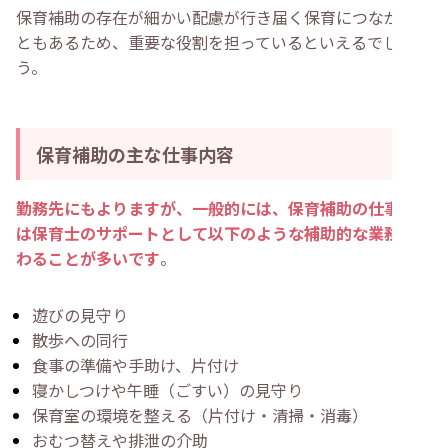
保育補助の存在が細かい配慮が行き届く保育につながるこ
・
保育補助がやってはいけないことはありますか？
・
保育補助の仕事はしんどいですか？
ともあるため、重要な役割を担っているといえるでしょ
・
まとめ
う。
保育補助の主な仕事内容
勤務先にもよりますが、一般的には、保育補助の仕事内容
は保育士のサポートとして以下のような補助的な業務に携
わることが多いです
。
遊びの見守り
散歩への同行
食事の準備や手助け、片付け
寝かしつけや午睡（ごすい）の見守り
保育室の環境を整える（片付け・清掃・消毒）
おむつ替えや排泄の介助