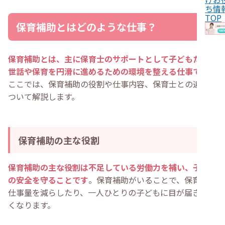
ち情
・
保育補助として働く主なメリット
TOP
・
保育補助として働く主なデメリット
保育補助とはどのような仕事？
・
保育補助に向いている人の特徴
・
子どもと関わるのが好きな人
・
ライフスタイルに合わせて働きたい人
・
保育士を目指している人
保育補助とは、主に保育士のサポートとして子どもたちの
・
体力に自信がある人
世話や保育を円滑に進めるための環境を整える仕事です
。
・
保育補助に向いていない可能性がある人の特徴
・
人と接するのが苦手な人
ここでは、保育補助の役割や仕事内容、保育士との違いに
・
マルチタスクが苦手な人
ついて解説します。
・
体力に不安がある人
・
保育補助で活かせるスキルや経験
・
コミュニケーション能力
・
観察力・注意力
・
周囲と協力した経験
保育補助の主な役割
・
子育ての経験
・
保育補助の求人を探す3つの方法
・
1.求人サイトで探す
保育補助の主な役割は不足している労働力を補い、子ども
・
2.ハローワークに相談する
の安全を守ることです
。保育補助がいることで、保育士の
・
3.保育関連の転職エージェントを利用する
・
保育補助から保育士になるには？
仕事量を減らしたり、一人ひとりの子どもに目が届きやす
・
1.保育の専門学校・短大・大学を卒業する
くなります。
・
2.通信講座や独学で資格取得を目指す
・
保育補助に関してよくある質問
・
保育補助のアルバイトとは？