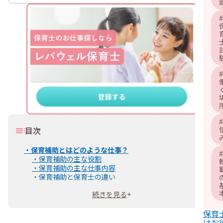
#
#
#
目次
・
保育補助とはどのような仕事？
#
・
保育補助の主な役割
・
保育補助の主な仕事内容
・
保育補助と保育士の違い
・
保育補助は無資格の方も働ける
続きを見る
+
・
保育補助の雇用形態・給与
・
保育補助の雇用形態は主にパート
保育
・
保育補助の平均年収
けお
・
保育補助として働く主なメリット・デメリット