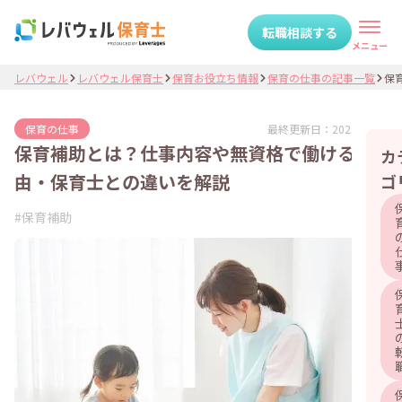
転職相談する
メニュー
レバウェル
レバウェル保育士
保育お役立ち情報
保育の仕事の記事一覧
保育
最終更新日：
2025.06.02
保育の仕事
保育補助とは？仕事内容や無資格で働ける理
カ
由・保育士との違いを解説
ゴ
#
保育補助