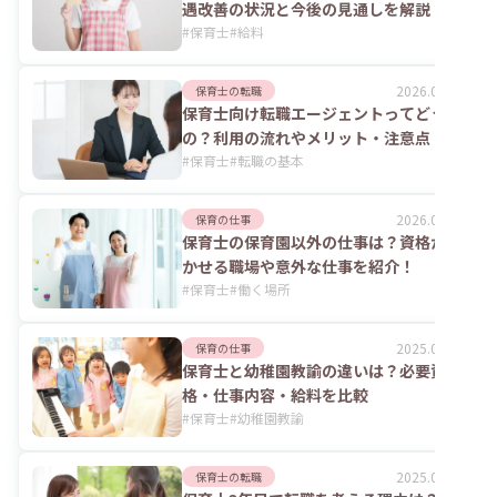
遇改善の状況と今後の見通しを解説
#
保育士
#
給料
2026.08.06
保育士の転職
保育士向け転職エージェントってどうな
の？利用の流れやメリット・注意点
#
保育士
#
転職の基本
2026.07.24
保育の仕事
保育士の保育園以外の仕事は？資格が活
かせる職場や意外な仕事を紹介！
#
保育士
#
働く場所
2025.06.02
保育の仕事
保育士と幼稚園教諭の違いは？必要資
格・仕事内容・給料を比較
#
保育士
#
幼稚園教諭
2025.06.02
保育士の転職