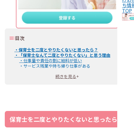
ち情
TOP
目次
・
保育士を二度とやりたくないと思ったら？
・
「保育士なんて二度とやりたくない」と思う理由
・
仕事量や責任の割に給料が低い
・
サービス残業や持ち帰り仕事がある
・
職場の人間関係や保護者対応にストレスを感じる
続きを見る
+
・
心身の疲労が蓄積しやすい
・
保育士が「二度とやりたくない」と転職するのは悪いこ
と？
・
保育士を辞めるか迷ったときの判断方法
・
保育士を目指した理由を思い出して後悔しないか
・
いまの職場や役割が悩みの原因ではないか
・
【保育士を続ける場合】「二度とやりたくない」悩みの
対処法
保育士を二度とやりたくないと思ったら？
・
園長や主任保育士などに相談する
・
正社員以外の働き方を検討する
・
悩みを解消できる別の保育園へ転職する