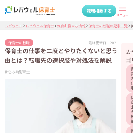
転職相談する
メニュー
レバウェル
レバウェル保育士
保育お役立ち情報
保育士の転職の記事一覧
最終更新日：
2026.04.15
保育士の転職
保育士の仕事を二度とやりたくないと思う理
カ
由とは？転職先の選択肢や対処法を解説
ゴ
#
悩み
#
保育士