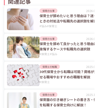
関連記事
2026.07.07
保育の仕事
保育士が辞めたいと思う理由は？迷った
ときの対処法や転職先の選択肢を解説
#
悩み
#
保育士
2026.05.01
保育の仕事
保育士を辞めて良かったと思う理由は？
後悔するケースや転職先の選択肢
#
保育士
#
悩み
2025.08.14
保育士の転職
30代保育士から転職は可能？資格が活か
せる職場やおすすめの職種を解説
#
保育士
2025.10.17
保育の仕事
保育園の引き継ぎシートの書き方・例文
を転職する保育士向けに解説！