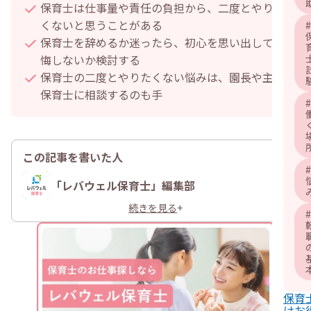
保育士は仕事量や責任の負担から、二度とやりた
くないと思うことがある
#
保育士を辞めるか迷ったら、初心を思い出して後
悔しないか検討する
保育士の二度とやりたくない悩みは、園長や主任
保育士に相談するのも手
#
この記事を書いた人
#
「レバウェル保育士」編集部
A
続きを見る
+
#
保育
けお