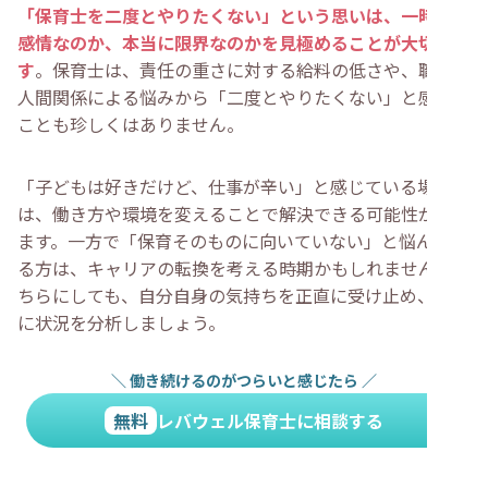
・
【保育士を辞める場合】次の仕事の選択肢
「保育士を二度とやりたくない」という思いは、一時的な
・
保育士資格や経験が活かせる仕事
感情なのか、本当に限界なのかを見極めることが大切で
・
保育業界以外の仕事
・
保育士を辞めるか迷ったらプロに相談するのも一つの手
す
。保育士は、責任の重さに対する給料の低さや、職場の
・
保育士を二度とやりたくないと悩む方からよくある質問
人間関係による悩みから「二度とやりたくない」と感じる
・
保育士として働くのが「無理だった」と思ったらどう
ことも珍しくはありません。
する？
・
保育士を辞めた人は何をしているの？
・
保育士はいい人ほど辞めるといわれる理由は？
・
まとめ
「子どもは好きだけど、仕事が辛い」と感じている場合
は、働き方や環境を変えることで解決できる可能性があり
ます。一方で「保育そのものに向いていない」と悩んでい
る方は、キャリアの転換を考える時期かもしれません。ど
ちらにしても、自分自身の気持ちを正直に受け止め、冷静
に状況を分析しましょう。
＼
働き続けるのがつらいと感じたら
／
無料
レバウェル保育士に相談する