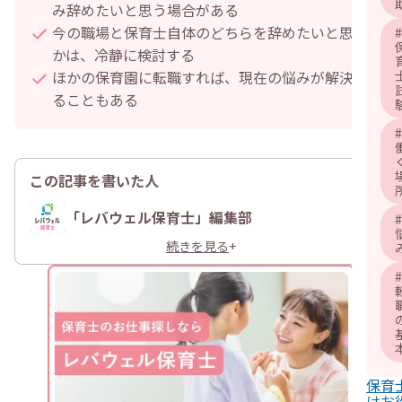
み辞めたいと思う場合がある
今の職場と保育士自体のどちらを辞めたいと思う
#
かは、冷静に検討する
ほかの保育園に転職すれば、現在の悩みが解決す
ることもある
#
この記事を書いた人
「レバウェル保育士」編集部
A
#
続きを見る
+
#
保育
けお