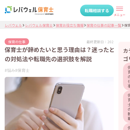
転職相談する
メニュー
レバウェル
レバウェル保育士
保育お役立ち情報
保育の仕事の記事一覧
保育
最終更新日：
2026.07.07
保育の仕事
保育士が辞めたいと思う理由は？迷ったとき
カ
の対処法や転職先の選択肢を解説
ゴ
#
悩み
#
保育士