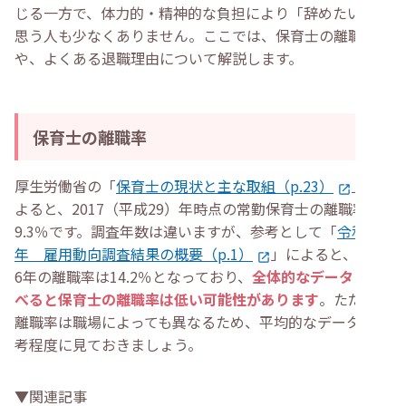
じる一方で、体力的・精神的な負担により「辞めたい」と
・
辞めたいと思う理由を明確にする
・
今の職場を辞めたい？保育士自体を辞めたい？
思う人も少なくありません。ここでは、保育士の離職率
・
辞めるメリット・デメリットを整理する
や、よくある退職理由について解説します。
・
家族や友人・同僚など信頼できる人に相談する
・
保育専門の転職エージェントに相談する
・
保育士が仕事を辞めたい場合の転職先・選択肢
・
ほかの保育園や保育関連の施設に転職する
・
保育園以外の職場・企業に転職する
保育士の離職率
・
担任以外のポジションで働く
・
パートや派遣などに雇用形態を変更する
・
保育士が職場を辞めるまでの流れ
厚生労働省の「
保育士の現状と主な取組（p.23）
」に
・
辞めたい保育士によくある質問
よると、2017（平成29）年時点の常勤保育士の離職率は
・
公立の保育園で働く保育士が辞めたいと思う理由は？
・
40代の保育士が辞めたいと思ったら？
9.3％です。調査年数は違いますが、参考として「
令和６
・
保育士が辞めて良かったと感じる理由は？
年 雇用動向調査結果の概要（p.1）
」によると、令和
・
まとめ
6年の離職率は14.2％となっており、
全体的なデータに比
べると保育士の離職率は低い可能性があります
。ただし、
離職率は職場によっても異なるため、平均的なデータは参
考程度に見ておきましょう。
▼関連記事