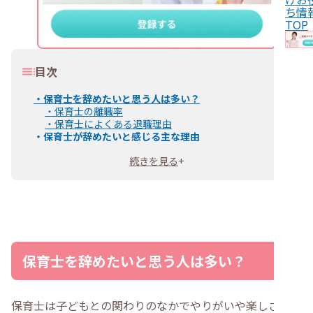
ち情
TOP
目次
・
保育士を辞めたいと思う人は多い？
・
保育士の離職率
・
保育士によくある退職理由
・
保育士が辞めたいと感じる主な理由
・
職場の人間関係に悩んでいる
続きを見る
+
・
仕事の大変さに給与が見合っていない
・
職場の保育方針や同僚の保育観が合わない
・
業務量が多く体力・精神的にきつい
・
事務作業が多く負担になっている
・
保護者対応に苦手意識がある
・
有給休暇などの休みが取りにくい
・
子どもの命を預かる責任が重い
・
保育士の仕事に向いていないと感じる
保育士を辞めたいと思う人は多い？
・
【状況別】保育士の辞めたい理由
・
新卒・新人保育士は「向いていない」と感じやすい
・
中堅保育士は労働条件に疑問を持ちやすい
・
ライフステージの変化で両立が難しいと感じる
保育士は子どもとの関わりのなかでやりがいや楽しさを感
・
保育士が仕事を辞めるか迷ったら？