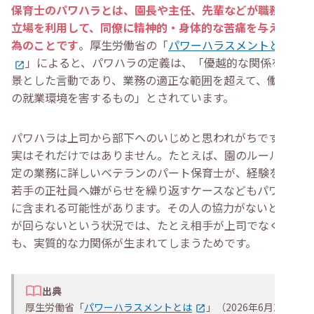
・
保育士がパワハラを理由に退職するときの注意点
保育士のパワハラとは、園長や主任、先輩などが職務上の
・
保育士がパワハラで転職する際のポイント
立場を利用して、同僚に精神的・身体的な苦痛を与える行
・
園見学で職員同士の雰囲気をチェックする
・
転職エージェントで園の内部事情を把握する
為のことです
。厚生労働省の「
パワーハラスメントとは
・
保育士のパワハラについてよくある質問
」によると、パワハラの定義は、「優越的な関係を背
・
保育現場で起こり得るパワハラ以外のハラスメント
景とした言動であり、業務の適正な範囲を超えて、働く人
は？
・
パワハラがつらくて保育園を辞めたいときはどうすれ
の就業環境を害するもの」とされています。
ばいい？
・
園長や主任のパワハラに対して法的に訴えることは可
能？
パワハラは上司から部下へのいじめと思われがちですが、
・
保育士がパワハラ被害を防止するための対策はある？
実はそれだけではありません。たとえば、園のルールや特
・
まとめ
定の業務に詳しいベテランのパート保育士が、経験を盾に
若手の正社員へ嫌がらせを繰り返すケースなどもパワハラ
に含まれる可能性があります。その人の協力がないと現場
が回らないという状況では、たとえ相手が上司でなくて
も、実質的な力関係が生まれてしまうためです。
出典
厚生労働省「
パワーハラスメントとは
」（2026年6月24