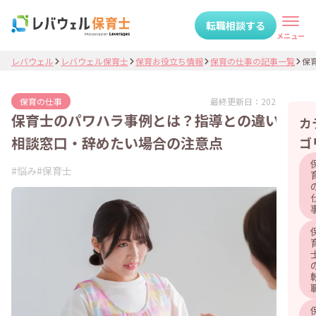
転職相談する
メニュー
レバウェル
レバウェル保育士
保育お役立ち情報
保育の仕事の記事一覧
保育
最終更新日：
2026.07.07
保育の仕事
保育士のパワハラ事例とは？指導との違いや
カ
相談窓口・辞めたい場合の注意点
ゴ
#
悩み
#
保育士