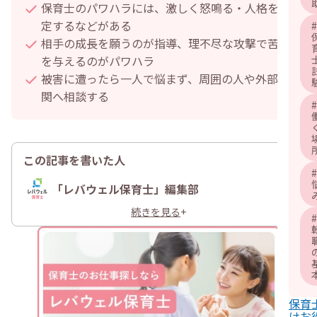
保育士のパワハラには、激しく怒鳴る・人格を否
定するなどがある
#
相手の成長を願うのが指導、理不尽な攻撃で苦痛
を与えるのがパワハラ
被害に遭ったら一人で悩まず、周囲の人や外部機
関へ相談する
#
この記事を書いた人
#
「レバウェル保育士」編集部
続きを見る
+
#
保育
けお