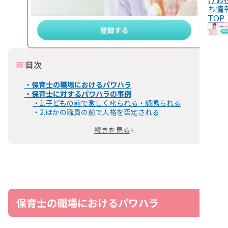
ち情
TOP
目次
・
保育士の職場におけるパワハラ
・
保育士に対するパワハラの事例
・
1.子どもの前で激しく叱られる・怒鳴られる
・
2.ほかの職員の前で人格を否定される
・
3.上司や先輩から無視・仲間外れにされる
続きを見る
+
・
4.残業や持ち帰り仕事を押し付けられる
・
5.保育以外の雑用ばかり命じられる
・
6.プライベートのことを執拗に聞かれる
・
保育士に対するパワハラと指導の違い
・
保育士がパワハラを受けたときの対処法
・
信頼できる先輩や同僚、家族に相談する
・
パワハラの証拠を録音やメモで残す
・
職場の相談窓口を利用する
保育士の職場におけるパワハラ
・
外部の公的機関に相談する
・
心身に不調をきたしている場合は休職も検討する
・
働きやすい職場への転職を検討する