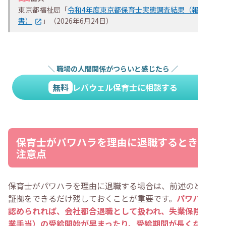
東京都福祉局「
令和4年度東京都保育士実態調査結果（報告
書）
」（2026年6月24日）
＼
職場の人間関係がつらいと感じたら
／
無料
レバウェル保育士に相談する
保育士がパワハラを理由に退職するときの
注意点
保育士がパワハラを理由に退職する場合は、前述のとおり
証拠をできるだけ残しておくことが重要です。
パワハラが
認められれば、会社都合退職として扱われ、失業保険（失
業手当）の受給開始が早まったり、受給期間が長くなった