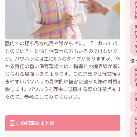
園内での理不尽な叱責や嫌がらせに、「これってパワハラ
なのでは？」と悩む保育士の方もいるのではないでしょう
か。パワハラには主に6つのタイプがありますが、命を預
タ
かる責任の重い保育現場では、指導との境界線が曖昧に感
#
じられる場面もあるようです。この記事では保育現場で起
きやすいパワハラの具体例や被害に遭った際の対処法を解
説します。パワハラを理由に退職する際の注意点もまとめ
#
たので、参考にしてみてください。
#
この記事のまとめ