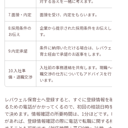
対する答えを一緒に考えます。
7.面接・内定
面接を受け、内定をもらいます。
8.採用条件の
企業から提示された採用条件をお伝えしま
お伝え
す。
条件に納得いただける場合は、レバウェル保
9.内定承諾
育士経由で承諾のお返事をします。
入社前の事務連絡を共有します。現職への退
10.入社準
職交渉の仕方についてもアドバイスを行って
備・退職交渉
います。
レバウェル保育士へ登録すると、すぐに登録情報を確認す
るための電話がかかってくるので、初回の相談日時を電話
で決めます。情報確認の所要時間は、1分ほどです。時間
があれば、登録情報確認の際に電話で転職に関する相談を