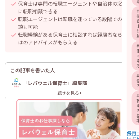
保育士は専門の転職エージェントや自治体の窓口
に転職相談できる
#
転職エージェントは転職を迷っている段階での相
談も可能
転職経験がある保育士に相談すれば経験者ならで
はのアドバイスがもらえる
#
この記事を書いた人
#
「レバウェル保育士」編集部
続きを見る
+
#
保育
けお