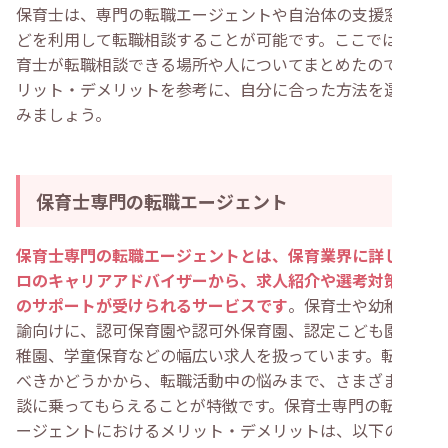
・
履歴書や職務経歴書の書き方が分からない
保育士は、専門の転職エージェントや自治体の支援窓口な
・
転職先の人間関係に悩まないか心配
どを利用して転職相談することが可能です。ここでは、保
・
結婚や出産後も働き続けられる職場を見つけたい
・
保育士資格を活かして保育園以外で働きたい
育士が転職相談できる場所や人についてまとめたので、メ
・
保育士の転職相談に関してよくある質問
リット・デメリットを参考に、自分に合った方法を選んで
・
転職相談サービスを利用したら絶対に転職先を決めな
みましょう。
いとダメ？
・
希望条件が曖昧でも転職の相談はできる？
・
経験が浅い保育士でも転職エージェントは使える？
・
転職サイトで転職の相談はできますか？
・
まとめ
保育士専門の転職エージェント
保育士専門の転職エージェントとは、保育業界に詳しいプ
ロのキャリアアドバイザーから、求人紹介や選考対策など
のサポートが受けられるサービスです
。保育士や幼稚園教
諭向けに、認可保育園や認可外保育園、認定こども園、幼
稚園、学童保育などの幅広い求人を扱っています。転職す
べきかどうかから、転職活動中の悩みまで、さまざまな相
談に乗ってもらえることが特徴です。保育士専門の転職エ
ージェントにおけるメリット・デメリットは、以下のとお