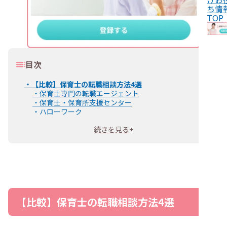
ち情
TOP
目次
・
【比較】保育士の転職相談方法4選
・
保育士専門の転職エージェント
・
保育士・保育所支援センター
・
ハローワーク
・
転職経験がある保育士
続きを見る
+
・
保育士の転職相談ならレバウェル保育士がおすすめ
・
レバウェル保育士のサービス内容
・
レバウェル保育士の特徴
・
レバウェル保育士に相談できる転職の悩み
・
レバウェル保育士に転職相談する流れ
・
保育士から相談の多い転職の悩み
・
転職したいが自分に合う職場がわからない
・
転職後にいまより条件が悪くなる可能性があるのが不
【比較】保育士の転職相談方法4選
安
・
ブランクがあっても復帰できるか知りたい
・
転職したいけど、いまの職場に引き止められそう