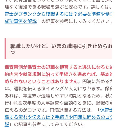
理なく復帰できる職場を選ぶと安心です。詳しくは、「
保
育士がブランクから復職するには？必要な準備や働き方、
成功事例を解説
」の記事を参考にしてみてください。
転職したいけど、いまの職場に引き止められそ
う
保育園側が保育士の退職を拒否すると違法になるため、契
約内容や就業規則に沿って手続きを進めれば、基本的に辞
められないということはありません
。円満に辞めるために
は、退職を伝えるタイミングが大切になります。保育士で
あれば、年度末が退職しやすい時期となるため、秋ごろに
行われる次年度の人事調査や面談のときに、退職の意志を
伝えるのがコツです。円満退職する方法は、「
保育士が退
職する流れや伝え方は？手続きや円満に辞めるのコツも解
説
」の記事も参考にしてみてください。