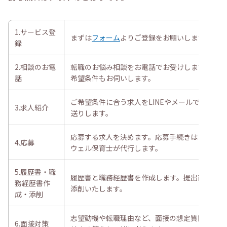
1.サービス登
まずは
フォーム
よりご登録をお願いします。
録
2.相談のお電
転職のお悩み相談をお電話でお受けします。
話
希望条件もお伺いします。
ご希望条件に合う求人をLINEやメールでお
3.求人紹介
送りします。
応募する求人を決めます。応募手続きはレバ
4.応募
ウェル保育士が代行します。
5.履歴書・職
履歴書と職務経歴書を作成します。提出前に
務経歴書作
添削いたします。
成・添削
志望動機や転職理由など、面接の想定質問に
6.面接対策