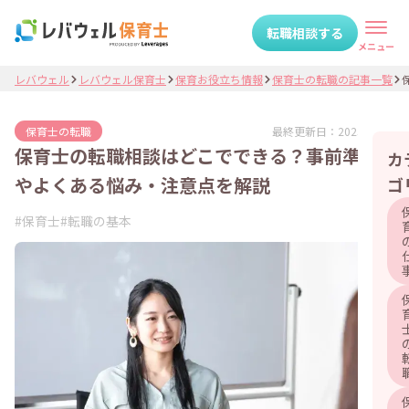
転職相談する
メニュー
レバウェル
レバウェル保育士
保育お役立ち情報
保育士の転職の記事一覧
最終更新日：
2025.10.07
保育士の転職
保育士の転職相談はどこでできる？事前準備
カ
やよくある悩み・注意点を解説
ゴ
#
保育士
#
転職の基本