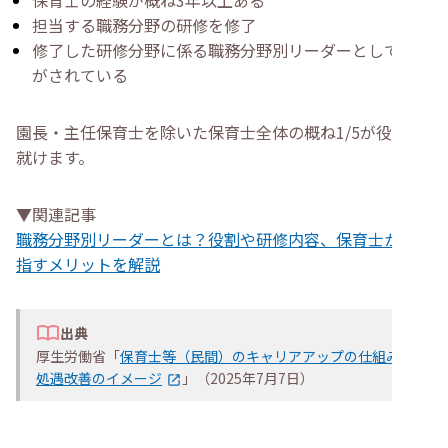
保育士の経験が概ね3年以上ある
担当する職務分野の研修を修了
修了した研修分野に係る職務分野別リーダーとして発令
がされている
園長・主任保育士を除いた保育士全体の概ね1/5が役職に
就けます。
▼関連記事
職務分野別リーダーとは？役割や研修内容、保育士から目
指すメリットを解説
出典
厚生労働省「
保育士等（民間）のキャリアアップの仕組み・
処遇改善のイメージ
」（2025年7月7日）