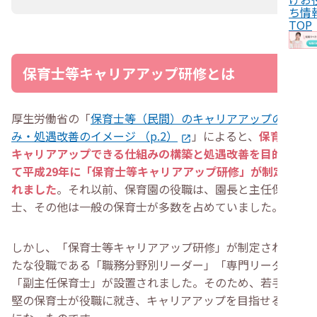
・
専門リーダー
ち情
・
副主任保育士
TOP
・
保育士等キャリアアップ研修後に行うレポート作成のポ
イント
・
学んだ内容を要約しつつ自分の意見を述べる
保育士等キャリアアップ研修とは
・
研修を通して気づいた自分の課題や改善点に触れる
・
研修で得た知識を保育現場で活用する方法を書く
・
保育士等キャリアアップ研修を受講する利点
・
キャリアの幅が広がる
厚生労働省の「
保育士等（民間）のキャリアアップの仕組
・
給与アップや処遇改善される可能性がある
み・処遇改善のイメージ （p.2）
」によると、
保育士が
・
保育士の専門性が向上する
・
保育士等キャリアアップ研修の修了証について
キャリアアップできる仕組みの構築と処遇改善を目的とし
・
修了証の取得条件
て平成29年に「保育士等キャリアアップ研修」が制定さ
・
修了証の活用
・
修了証を紛失した場合
れました
。それ以前、保育園の役職は、園長と主任保育
・
保育士等キャリアアップ研修に関してよくある質問
士、その他は一般の保育士が多数を占めていました。
・
保育士等キャリアアップ研修は、eラーニングで受講
できますか？
・
保育士等キャリアアップ研修は、パートの保育士も対
しかし、「保育士等キャリアアップ研修」が制定され、新
象ですか？
・
保育士等キャリアアップ研修は、いつまでに受講しな
たな役職である「職務分野別リーダー」「専門リーダー」
いといけませんか？
「副主任保育士」が設置されました。そのため、若手や中
・
まとめ
堅の保育士が役職に就き、キャリアアップを目指せるよう