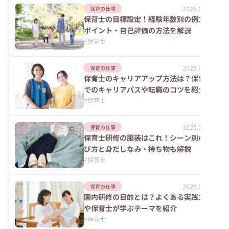
2026.02.09
保育の仕事
保育士の目標設定！経験年数別の例文や
ポイント・自己評価の方法を解説
#
保育士
2025.09.17
保育の仕事
保育士のキャリアアップ方法は？保育園
でのキャリアパスや転職のコツを紹介
#
保育士
2025.10.01
保育の仕事
保育士研修の服装はこれ！シーン別の選
び方と身だしなみ・持ち物も解説
#
保育士
2025.09.30
保育の仕事
園内研修の目的とは？よくある実践方法
や保育士が学ぶテーマを紹介
#
保育士