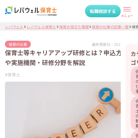
転職相談する
メニュー
レバウェル
レバウェル保育士
保育お役立ち情報
保育の仕事の記事一覧
保育
最終更新日：
2025.07.25
保育の仕事
保育士等キャリアアップ研修とは？申込方法
カ
や実施機関・研修分野を解説
ゴ
#
保育士