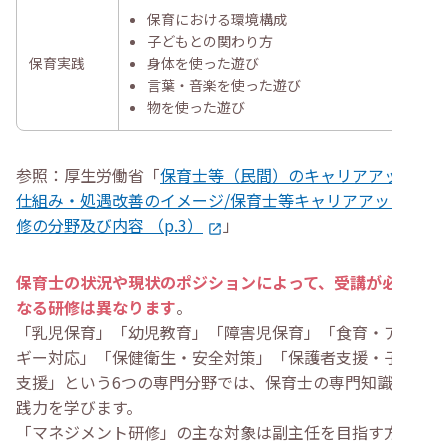
保育における環境構成
子どもとの関わり方
保育実践
身体を使った遊び
言葉・音楽を使った遊び
物を使った遊び
参照：厚生労働省「
保育士等（民間）のキャリアアップの
仕組み・処遇改善のイメージ/保育士等キャリアアップ研
修の分野及び内容 （p.3）
」
保育士の状況や現状のポジションによって、受講が必要と
なる研修は異なります
。
「乳児保育」「幼児教育」「障害児保育」「食育・アレル
ギー対応」「保健衛生・安全対策」「保護者支援・子育て
支援」という6つの専門分野では、保育士の専門知識と実
践力を学びます。
「マネジメント研修」の主な対象は副主任を目指す方で、