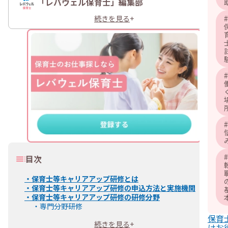
「レバウェル保育士」編集部
続きを見る
+
#
#
#
#
目次
・
保育士等キャリアアップ研修とは
・
保育士等キャリアアップ研修の申込方法と実施機関
・
保育士等キャリアアップ研修の研修分野
・
専門分野研修
・
保育士等キャリアアップ研修で新たに生まれた役職
保育
続きを見る
+
・
職務分野別リーダー
けお