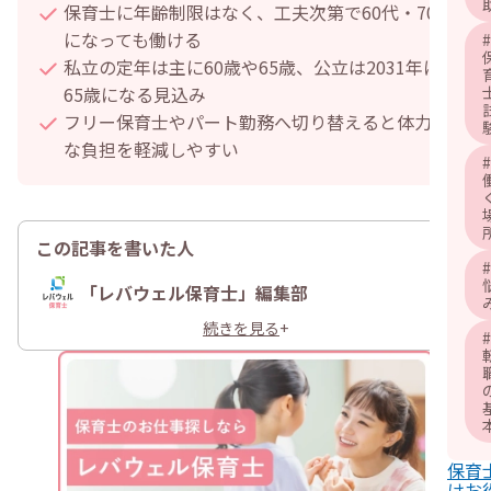
保育士に年齢制限はなく、工夫次第で60代・70代
になっても働ける
#
私立の定年は主に60歳や65歳、公立は2031年に
65歳になる見込み
フリー保育士やパート勤務へ切り替えると体力的
な負担を軽減しやすい
#
この記事を書いた人
#
「レバウェル保育士」編集部
続きを見る
+
#
保育
けお