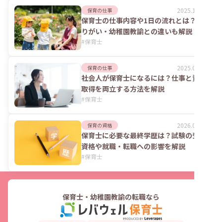
2025.11.10
保育の仕事
保育士の仕事内容や1日の流れとは？や
りがい・幼稚園教諭との違いも解説
#
保育士
2025.08.25
保育の仕事
社会人が保育士になるには？仕事と資格
取得を両立する方法を解説
#
保育士
2026.05.11
保育の資格
保育士に必要な最終学歴は？試験の受験
資格や就職・転職への影響を解説
#
保育士
保育士・幼稚園教諭の転職なら