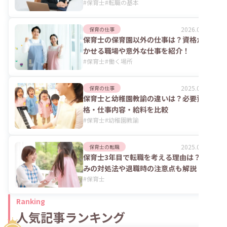
#
保育士
#
転職の基本
2026.07.24
保育の仕事
保育士の保育園以外の仕事は？資格が活
かせる職場や意外な仕事を紹介！
#
保育士
#
働く場所
2025.06.02
保育の仕事
保育士と幼稚園教諭の違いは？必要資
格・仕事内容・給料を比較
#
保育士
#
幼稚園教諭
2025.06.02
保育士の転職
保育士3年目で転職を考える理由は？悩
みの対処法や退職時の注意点も解説
#
保育士
Ranking
人気記事ランキング