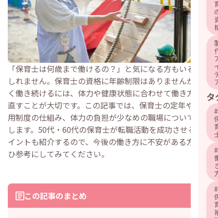
「保育士は何歳まで働けるの？」と気になる方もいるかも
しれません。保育士の資格に年齢制限はありませんが、長
く働き続けるには、体力や健康状態に合わせて働き方を見
タ
直すことが大切です。この記事では、保育士の定年や再雇
#
用制度の仕組み、体力の負担が少なめの職場について紹介
します。50代・60代の保育士が転職活動を成功させるポ
イントも紹介するので、今後の働き方に不安がある方はぜ
#
ひ参考にしてみてください。
#
この記事のまとめ