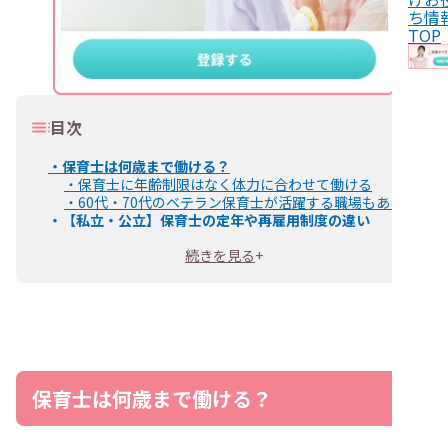
ち情
TOP
目次
・
保育士は何歳まで働ける？
・
保育士に年齢制限はなく体力に合わせて働ける
・
60代・70代のベテラン保育士が活躍する職場もある
・
【私立・公立】保育士の定年や再雇用制度の違い
・
私立保育園の定年は60歳または65歳が一般的
続きを見る
+
・
公立保育園の定年は60歳から65歳に引き上げ中
・
保育士として長く働き続けるためのポイント
・
保育補助やフリー保育士として働く
・
フルタイムからパートへ切り替える
・
体力が不安な保育士におすすめの転職先3選
・
小規模保育園
・
児童館
・
子育て支援センター
保育士は何歳まで働ける？
・
50代・60代の保育士が転職活動を成功させるコツ
・
「年齢不問」や「シニア歓迎」の求人に注目する
・
早朝や夕方の勤務時間も候補に入れる