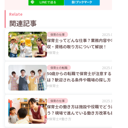
Relate
関連記事
2025.06.02
保育の仕事
保育士ってどんな仕事？業務内容や年
収・資格の取り方について解説！
#
保育士
2025.06.10
保育士の転職
50歳からの転職で保育士が注意すること
は？歓迎される条件や職場の探し方
#
保育士
2025.11.05
保育の仕事
保育士の働き方は施設や役職でどう違
う？現場で進んでいる働き方改革も紹介
#
保育士
#
働き方