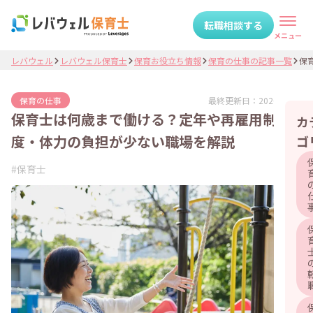
転職相談する
メニュー
レバウェル
レバウェル保育士
保育お役立ち情報
保育の仕事の記事一覧
保育
最終更新日：
2026.06.11
保育の仕事
保育士は何歳まで働ける？定年や再雇用制
カ
度・体力の負担が少ない職場を解説
ゴ
#
保育士