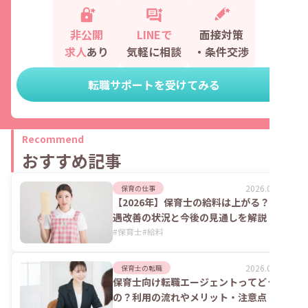
非公開
LINEで
面接対策
求人
あり
気軽に相談
・条件交渉
転職サポートを受けてみる
Recommend
おすすめ記事
2026.08.06
保育の仕事
【2026年】保育士の給料は上がる？処
遇改善の状況と今後の見通しを解説
#
保育士
#
給料
2026.08.06
保育士の転職
保育士向け転職エージェントってどうな
の？利用の流れやメリット・注意点