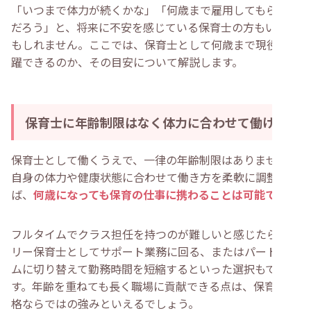
・
ベテランならではの安定感と柔軟な姿勢を見せる
「いつまで体力が続くかな」「何歳まで雇用してもらえる
・
体調管理を徹底していることをアピールする
だろう」と、将来に不安を感じている保育士の方もいるか
・
「保育士は何歳まで働ける？」と気になる人によくある
質問
もしれません。ここでは、保育士として何歳まで現役で活
・
パートの保育士は何歳まで働ける？
躍できるのか、その目安について解説します。
・
70歳を超えても現場で保育士として働ける？
・
50歳からの転職で保育士が重視すべきポイントは何？
・
定年後も保育士の資格を活かして働ける仕事はある？
・
まとめ
保育士に年齢制限はなく体力に合わせて働ける
保育士として働くうえで、一律の年齢制限はありません。
自身の体力や健康状態に合わせて働き方を柔軟に調整すれ
ば、
何歳になっても保育の仕事に携わることは可能です
。
フルタイムでクラス担任を持つのが難しいと感じたら、フ
リー保育士としてサポート業務に回る、またはパートタイ
ムに切り替えて勤務時間を短縮するといった選択もできま
す。年齢を重ねても長く職場に貢献できる点は、保育士資
格ならではの強みといえるでしょう。