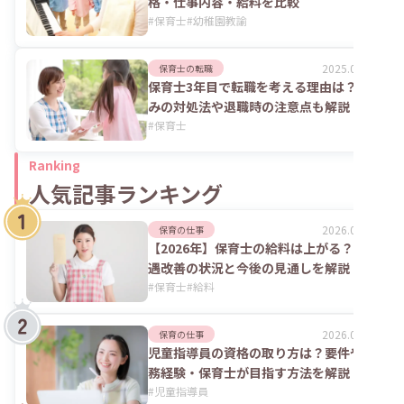
格・仕事内容・給料を比較
#
保育士
#
幼稚園教諭
2025.06.02
保育士の転職
保育士3年目で転職を考える理由は？悩
みの対処法や退職時の注意点も解説
#
保育士
Ranking
人気記事ランキング
2026.08.06
保育の仕事
【2026年】保育士の給料は上がる？処
遇改善の状況と今後の見通しを解説
#
保育士
#
給料
2026.07.24
保育の仕事
児童指導員の資格の取り方は？要件や実
務経験・保育士が目指す方法を解説
#
児童指導員