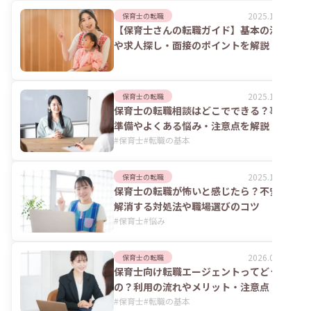
2025.10.06
保育士の転職
【保育士さんの転職ガイド】基本の流れ
や求人探し・面接のポイントを解説！
2025.10.07
保育士の転職
保育士の転職相談はどこでできる？事前
準備やよくある悩み・注意点を解説
#
保育士
#
転職の基本
2025.12.19
保育士の転職
保育士の転職が怖いと感じたら？不安を
解消する対処法や職場選びのコツ
#
保育士
#
悩み
2026.08.06
保育士の転職
保育士向け転職エージェントってどうな
の？利用の流れやメリット・注意点
#
保育士
#
転職の基本