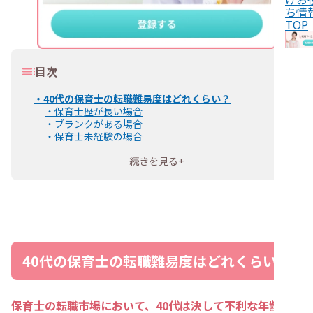
ち情
TOP
目次
・
40代の保育士の転職難易度はどれくらい？
・
保育士歴が長い場合
・
ブランクがある場合
・
保育士未経験の場合
・
40代の保育士が転職を考える理由
続きを見る
+
・
40代の保育士が転職を成功させるコツ
・
希望条件や目指すキャリアを明確にする
・
経験値やスキルをアピールする
・
職場見学で環境や雰囲気を確認する
・
40代の保育士向け！職場選びのポイント
・
40代・50代が活躍している園を見つける
・
サポート体制が充実している職場を選ぶ
・
正社員以外の働き方ができる園も視野に入れる
40代の保育士の転職難易度はどれくらい？
・
保育士専門の転職エージェントを利用する
・
40代の保育士におすすめな転職先
・
40代の保育士が転職するメリット・デメリット
・
40代の保育士が転職するメリット
保育士の転職市場において、40代は決して不利な年齢で
・
40代の保育士が転職するデメリット