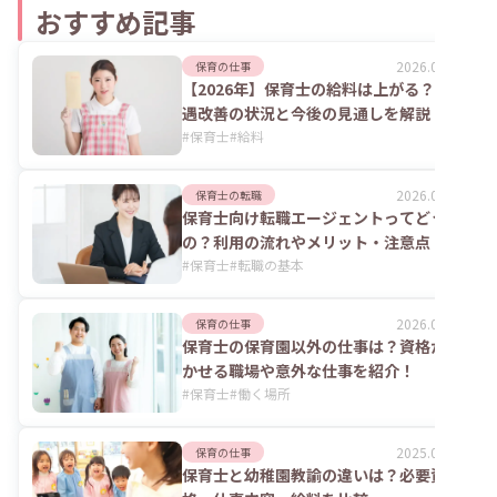
おすすめ記事
2026.08.06
保育の仕事
【2026年】保育士の給料は上がる？処
遇改善の状況と今後の見通しを解説
#
保育士
#
給料
2026.08.06
保育士の転職
保育士向け転職エージェントってどうな
の？利用の流れやメリット・注意点
#
保育士
#
転職の基本
2026.07.24
保育の仕事
保育士の保育園以外の仕事は？資格が活
かせる職場や意外な仕事を紹介！
#
保育士
#
働く場所
2025.06.02
保育の仕事
保育士と幼稚園教諭の違いは？必要資