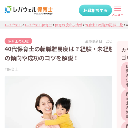
転職相談する
メニュー
レバウェル
レバウェル保育士
保育お役立ち情報
保育士の転職の記事一覧
最終更新日：
2026.03.19
保育士の転職
40代保育士の転職難易度は？経験・未経験別
カ
の傾向や成功のコツを解説！
ゴ
#
保育士