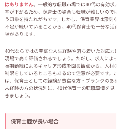
はありません
。一般的な転職市場では40代の有効求人倍
・
40代で転職を考えている保育士によくある質問
・
40代から保育士が正社員で活躍するのは大変ですか？
率が下がるため、保育士の場合も転職が難しいのではとい
・
40代の新人保育士にはどのような悩みが多いですか？
う印象を持たれがちです。しかし、保育業界は深刻な人手
・
40代の保育士の平均年収はいくらですか？
不足が続いていることから、40代保育士も十分な活躍の
・
まとめ
場があります。
40代ならではの豊富な人生経験や落ち着いた対応力は、
現場で高く評価されるでしょう。ただし、求人によっては
長期勤続によるキャリア形成を図る観点から、人材の年齢
制限をしているところもあるので注意が必要です。ここで
は、保育士としての経験が豊富な方・ブランクのある方・
未経験の方の状況別に、40代保育士の転職事情を見てい
きましょう。
保育士歴が長い場合