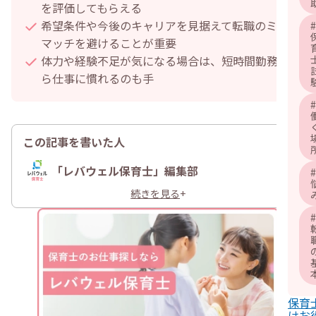
を評価してもらえる
希望条件や今後のキャリアを見据えて転職のミス
#
マッチを避けることが重要
体力や経験不足が気になる場合は、短時間勤務か
ら仕事に慣れるのも手
#
この記事を書いた人
「レバウェル保育士」編集部
#
続きを見る
+
#
保育
けお