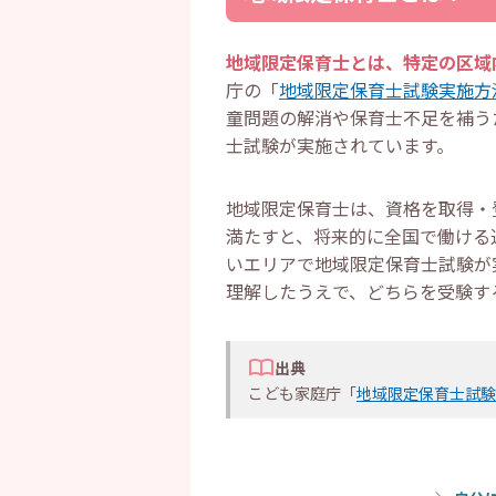
・
試験合格後に地域限定保育士と
・
地域限定保育士に向いている人
・
働く地域が定まっている人
地域限定保育士とは、特定の区域
・
実技試験に苦手意識がある人
庁の「
地域限定保育士試験実施方法
・
最短での合格を目指したい人
・
保育士の求人探しは転職エージ
童問題の解消や保育士不足を補う
・
地域限定保育士についてよくあ
士試験が実施されています。
・
地域限定保育士試験はどこで
・
通常の保育士試験で合格済み
・
地域限定試験が実施されてい
地域限定保育士は、資格を取得・
・
まとめ
満たすと、将来的に全国で働ける
いエリアで地域限定保育士試験が
理解したうえで、どちらを受験す
出典
こども家庭庁「
地域限定保育士試験