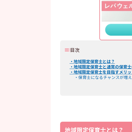
目次
・
地域限定保育士とは？
・
地域限定保育士と通常の保育士
・
地域限定保育士を目指すメリッ
・
保育士になるチャンスが増え
・
実技試験が免除される場合が
・
合格科目は翌年の保育士試験
・
条件を満たせば3年後に通常
・
地域限定保育士を目指すデメリ
・
実施自治体や試験日程がその
・
働ける地域が限定される
・
通常の保育士試験と併願する
・
地域限定保育士の試験
・
地域限定保育士の試験概要
地域限定保育士とは？
・
両方受験した場合に適用され