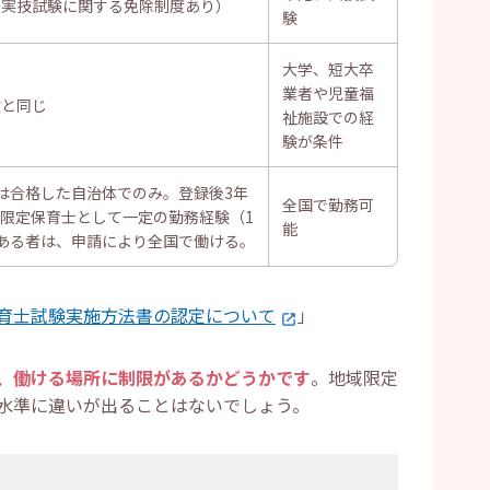
（実技試験に関する免除制度あり）
験
大学、短大卒
業者や児童福
験と同じ
祉施設での経
験が条件
は合格した自治体でのみ。登録後3年
全国で勤務可
限定保育士として一定の勤務経験（1
能
）がある者は、申請により全国で働ける。
育士試験実施方法書の認定について
」
、働ける場所に制限があるかどうかです
。地域限定
水準に違いが出ることはないでしょう。