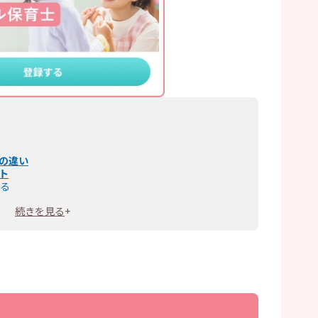
の違い
ト
る
ある
続きを見る
+
で免除される
の保育士資格を取得できる
ット・注意点
年によって変わる
際は免除ルールに注意する
る資格