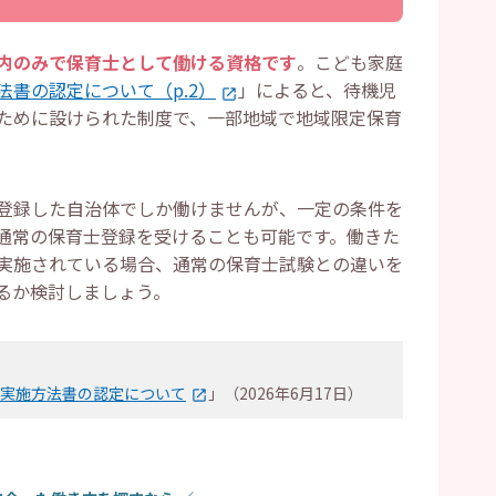
して働く方法
は？
内のみで保育士として働ける資格です
。こども家庭
書の認定について（p.2）
」によると、待機児
ェントに相談
ために設けられた制度で、一部地域で地域限定保育
る質問
開催される？
の科目は地域限定試験でも免除される？
ない地域に住んでいても受験可能？
登録した自治体でしか働けませんが、一定の条件を
通常の保育士登録を受けることも可能です。働きた
実施されている場合、通常の保育士試験との違いを
るか検討しましょう。
実施方法書の認定について
」（2026年6月17日）