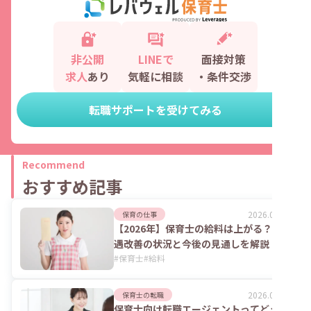
非公開
LINEで
面接対策
求人
あり
気軽に相談
・条件交渉
転職サポートを受けてみる
Recommend
おすすめ記事
2026.08.06
保育の仕事
【2026年】保育士の給料は上がる？処
遇改善の状況と今後の見通しを解説
#
保育士
#
給料
2026.08.06
保育士の転職
保育士向け転職エージェントってどうな