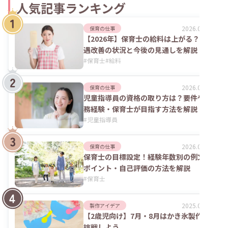
人気記事ランキング
2026.08.06
保育の仕事
【2026年】保育士の給料は上がる？処
遇改善の状況と今後の見通しを解説
#
保育士
#
給料
2026.07.24
保育の仕事
児童指導員の資格の取り方は？要件や実
務経験・保育士が目指す方法を解説
#
児童指導員
2026.02.09
保育の仕事
保育士の目標設定！経験年数別の例文や
ポイント・自己評価の方法を解説
#
保育士
2025.09.04
製作アイデア
【2歳児向け】7月・8月はかき氷製作に
挑戦しよう