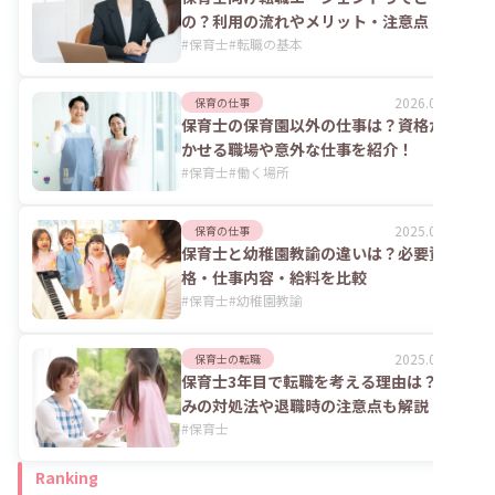
の？利用の流れやメリット・注意点
#
保育士
#
転職の基本
2026.07.24
保育の仕事
保育士の保育園以外の仕事は？資格が活
かせる職場や意外な仕事を紹介！
#
保育士
#
働く場所
2025.06.02
保育の仕事
保育士と幼稚園教諭の違いは？必要資
格・仕事内容・給料を比較
#
保育士
#
幼稚園教諭
2025.06.02
保育士の転職
保育士3年目で転職を考える理由は？悩
みの対処法や退職時の注意点も解説
#
保育士
Ranking