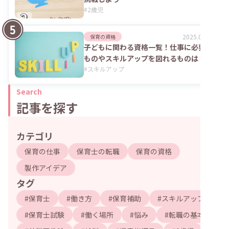
#
2歳児
2025.06.02
保育の資格
子どもに関わる資格一覧！仕事に必要な
ものやスキルアップを図れるものは？
#
スキルアップ
Search
記事を探す
カテゴリ
保育の仕事
保育士の転職
保育の資格
製作アイデア
タグ
#
保育士
#
働き方
#
保育補助
#
スキルアップ
#
保育士試験
#
働く場所
#
悩み
#
転職の基本