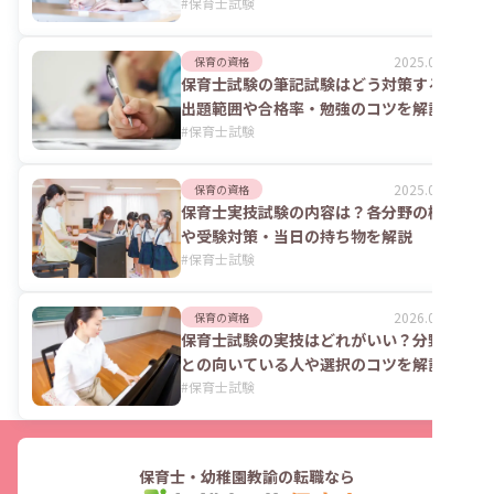
#
保育士試験
2025.06.02
保育の資格
保育士試験の筆記試験はどう対策する？
出題範囲や合格率・勉強のコツを解説
#
保育士試験
2025.06.02
保育の資格
保育士実技試験の内容は？各分野の概要
や受験対策・当日の持ち物を解説
#
保育士試験
2026.01.27
保育の資格
保育士試験の実技はどれがいい？分野ご
との向いている人や選択のコツを解説
#
保育士試験
保育士・幼稚園教諭の転職なら