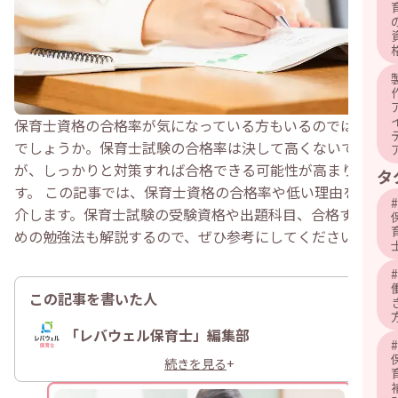
保育士資格の合格率が気になっている方もいるのではない
でしょうか。保育士試験の合格率は決して高くないです
が、しっかりと対策すれば合格できる可能性が高まりま
タ
す。 この記事では、保育士資格の合格率や低い理由を紹
#
介します。保育士試験の受験資格や出題科目、合格するた
めの勉強法も解説するので、ぜひ参考にしてください。
#
この記事を書いた人
「レバウェル保育士」編集部
#
続きを見る
+