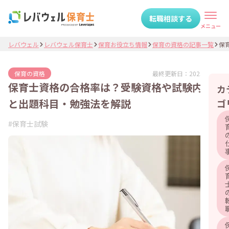
転職相談する
メニュー
レバウェル
レバウェル保育士
保育お役立ち情報
保育の資格の記事一覧
保育
最終更新日：
2025.06.02
保育の資格
保育士資格の合格率は？受験資格や試験内容
カ
と出題科目・勉強法を解説
ゴ
#
保育士試験