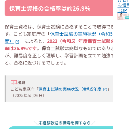
・
独学
ち情
保育士資格の合格率は約26.9％
・
専門学校
TOP
・
通信講座
・
保育士資格の合格率に関する質問
・
保育士試験に一発合格できるのはすごい？
保育士資格は、保育士試験に合格することで取得できま
・
保育士試験は前期と後期のどちらが難しい？
す。こども家庭庁の「
保育士試験の実施状況（令和5年
・
まとめ
度）
」によると、
2023（令和5）年度保育士試験の合格
率は26.9%です
。保育士試験は簡単なものではありません
が、難易度を正しく理解し、学習計画を立てて勉強する
と、合格に近づけるでしょう。
出典
こども家庭庁「
保育士試験の実施状況（令和5年度
」
（2025年5月26日）
＼
未経験歓迎の職場を探すなら
／