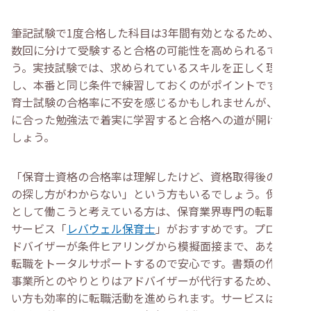
筆記試験で1度合格した科目は3年間有効となるため、複
数回に分けて受験すると合格の可能性を高められるでしょ
う。実技試験では、求められているスキルを正しく理解
し、本番と同じ条件で練習しておくのがポイントです。保
育士試験の合格率に不安を感じるかもしれませんが、自分
に合った勉強法で着実に学習すると合格への道が開けるで
しょう。
「保育士資格の合格率は理解したけど、資格取得後の職場
の探し方がわからない」という方もいるでしょう。保育士
として働こうと考えている方は、保育業界専門の転職支援
サービス「
レバウェル保育士
」がおすすめです。プロのア
ドバイザーが条件ヒアリングから模擬面接まで、あなたの
転職をトータルサポートするので安心です。書類の作成や
事業所とのやりとりはアドバイザーが代行するため、忙し
い方も効率的に転職活動を進められます。サービスは完全