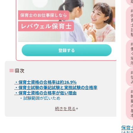
#
#
目次
#
・
保育士資格の合格率は約26.9％
・
保育士試験の筆記試験と実技試験の合格率
#
・
保育士資格の合格率が低い理由
・
試験範囲が広いため
・
筆記試験と実技試験を合格する必要があるため
続きを見る
+
・
保育士資格を得るための受験資格
・
保育士試験の内容と出題科目
・
筆記試験
・
実技試験
保育
・
保育士試験に合格するための勉強法
けお