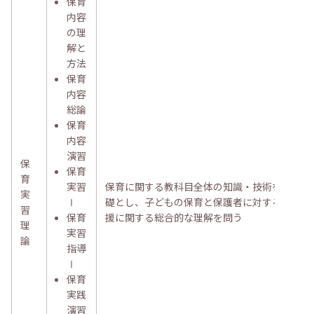
保育
内容
の理
解と
方法
保育
内容
総論
保育
内容
演習
保
保育
育
実習
保育に関する教科目全体の知識・技術を基
実
Ⅰ
礎とし、子どもの保育と保護者に対する支
習
保育
援に関する総合的な理解を問う
理
実習
論
指導
Ⅰ
保育
実践
演習