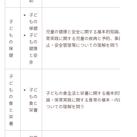
助
子ど
子
もの
ど
保健
児童の健康と安全に関する基本的知識、保
も
子ど
育実践に関する児童の疾病と予防、事故防
の
もの
止・安全管理等についての理解を問う
保
健康
健
と安
全
子
ど
も
子ど
子どもの食生活と栄養に関する基本的知
の
もの
識・保育実践に関する食育の基本・内容に
食
食と
ついての理解を問う
と
栄養
栄
養