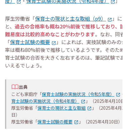
度）
・
保育士試験の実施状況（令和4年度）
」
厚生労働省「
保育士の現状と主な取組（p9）
」による
と、
過去の合格率も概ね20％前後で推移しており、試験の
難易度は比較的高めなことがわかります
。なお、同省の
「
保育士試験の概要
」によれば、実技試験のみの合格
率は概ね80%前後で推移しているようです。そのため、保
育士試験の合否を大きく左右するのは、筆記試験であると
いえるでしょう。
出典
こども家庭庁「
保育士試験の実施状況（令和5年度）
・
保
育士試験の実施状況（令和4年度）
」（2025年4月10日）
厚生労働省「
保育士の現状と主な取組
」（2025年4月10
日）
厚生労働省「
保育士試験の概要
」（2025年4月10日）