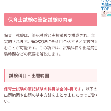
・
幼稚園教諭の場合
ち情
・
社会福祉士・介護福祉士・精神保健福祉士の場合
TOP
・
保育士試験の筆記の合格に必要な勉強時間
・
保育士試験の筆記を独学で勉強するコツ
保育士試験の筆記試験の内容
・
出題範囲が似ている科目でグループ化する
・
過去問題でアウトプットする時間を設ける
・
保育に関する最新情報を定期的に確認する
・
保育士試験の筆記に自信がない時の乗り越え方
保育士試験は、筆記試験と実技試験で構成され、年に2回
・
無理のない範囲で3年以内の合格を目指す
実施されます。筆記試験に全科目合格すると実技試験に進
・
試験対策講座を受講して受験対策を行う
・
保育士試験の筆記試験に関してよくある質問
むことが可能です。この項では、試験科目や出題範囲、試
・
保育士の筆記試験の受験資格を得るのは大変ですか？
験時間などの概要を解説します。
・
保育士試験の地域限定保育士制度とは何ですか？
・
保育士試験の過去問を解く際のコツはありますか？
・
保育士試験の筆記の合格発表はいつ実施されますか？
・
まとめ
試験科目・出題範囲
保育士試験の筆記試験の科目は全9科目です
。以下の表に
出題範囲や出題の基本方針をまとめましたのでご覧くださ
い。