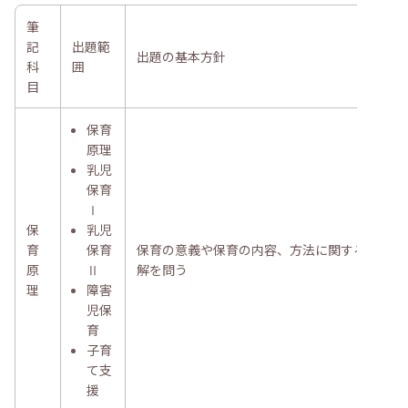
筆
記
出題範
出題の基本方針
科
囲
目
保育
原理
乳児
保育
Ⅰ
保
乳児
育
保育
保育の意義や保育の内容、方法に関する理
原
Ⅱ
解を問う
理
障害
児保
育
子育
て支
援