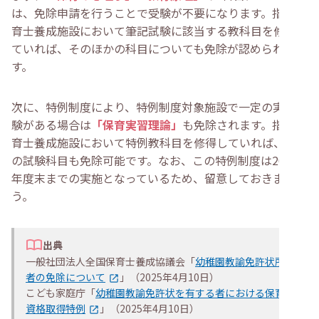
は、免除申請を行うことで受験が不要になります。指定保
育士養成施設において筆記試験に該当する教科目を修得し
ていれば、そのほかの科目についても免除が認められま
す。
次に、特例制度により、特例制度対象施設で一定の実務経
験がある場合は
「保育実習理論」
も免除されます。指定保
育士養成施設において特例教科目を修得していれば、該当
の試験科目も免除可能です。なお、この特例制度は2029
年度末までの実施となっているため、留意しておきましょ
う。
出典
一般社団法人全国保育士養成協議会「
幼稚園教諭免許状所有
者の免除について
」（2025年4月10日）
こども家庭庁「
幼稚園教諭免許状を有する者における保育士
資格取得特例
」（2025年4月10日）