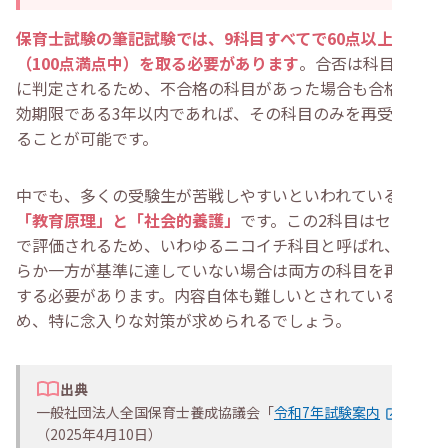
保育士試験の筆記試験では、9科目すべてで60点以上
（100点満点中）を取る必要があります
。合否は科目ごと
に判定されるため、不合格の科目があった場合も合格の有
効期限である3年以内であれば、その科目のみを再受験す
ることが可能です。
中でも、多くの受験生が苦戦しやすいといわれているのが
「教育原理」と「社会的養護」
です。この2科目はセット
で評価されるため、いわゆるニコイチ科目と呼ばれ、どち
らか一方が基準に達していない場合は両方の科目を再受験
する必要があります。内容自体も難しいとされているた
め、特に念入りな対策が求められるでしょう。
出典
一般社団法人全国保育士養成協議会「
令和7年試験案内
」
（2025年4月10日）