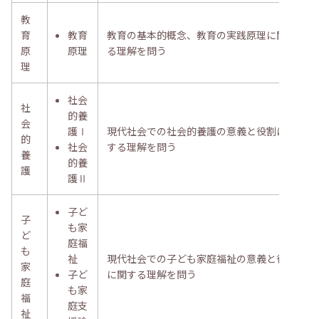
教
育
教育
教育の基本的概念、教育の実践原理に関す
原
原理
る理解を問う
理
社会
社
的養
会
護Ⅰ
現代社会での社会的養護の意義と役割に関
的
社会
する理解を問う
養
的養
護
護Ⅱ
子ど
子
も家
ど
庭福
も
祉
現代社会での子ども家庭福祉の意義と役割
家
子ど
に関する理解を問う
庭
も家
福
庭支
祉