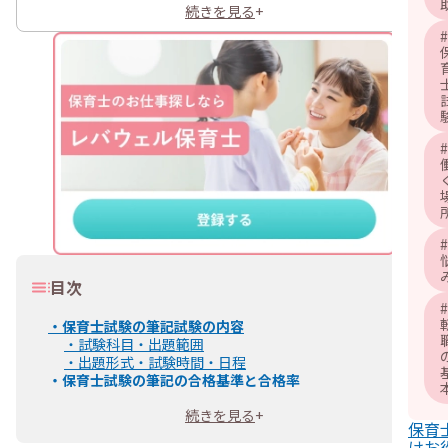
続きを見る
+
#
#
#
目次
#
・
保育士試験の筆記試験の内容
・
試験科目・出題範囲
・
出題形式・試験時間・日程
・
保育士試験の筆記の合格基準と合格率
・
筆記試験の合格基準
続きを見る
+
・
合格率
保育
・
保育士試験の筆記試験科目の免除制度
けお