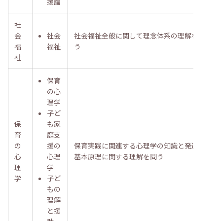
援論
社
会
社会
社会福祉全般に関して理念体系の理解を問
福
福祉
う
祉
保育
の心
理学
子ど
保
も家
育
庭支
の
援の
保育実践に関連する心理学の知識と発達の
心
心理
基本原理に関する理解を問う
理
学
学
子ど
もの
理解
と援