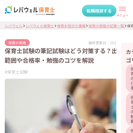
転職相談する
メニュー
レバウェル
レバウェル保育士
保育お役立ち情報
保育の資格の記事一覧
保育
最終更新日：
2025.06.02
保育の資格
保育士試験の筆記試験はどう対策する？出題
カ
範囲や合格率・勉強のコツを解説
ゴ
#
保育士試験