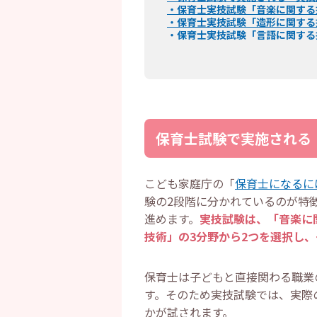
・
保育士実技試験「音楽に関する
・
保育士実技試験「造形に関する
・
保育士実技試験「言語に関する
・
保育士実技試験「音楽」の対策
・
子どもたちに楽しんでもらう
・
自分のレベルに合った楽譜を
・
自分の演奏を録画でチェック
・
保育士実技試験「造形」の対策
・
模写をする
・
人物や背景のパターンを決め
保育士試験で実施される
・
タイマーで時間を計測する
・
保育士実技試験「言語」の対策
・
お話を3分にまとめて暗唱す
・
お話に合わせた身振り手振り
こども家庭庁の「
保育士になるに
・
録画で表情や声のトーンを確
験の2段階に分かれているのが特
・
保育士実技試験当日の服装
・
保育士実技試験当日に必要な持
進めます。
実技試験は、「音楽に
・
「音楽」の実技試験に必要な
技術」の3分野から2つを選択し
・
「造形」の実技試験に必要な
・
「言語」の実技試験に必要な
・
保育士実技試験当日の注意点
保育士は子どもと直接関わる職業
・
「音楽」を選択する場合
・
「造形」を選択する場合
す。そのため実技試験では、実際
・
「言語」を選択する場合
かが試されます。
・
保育士実技試験の合格率