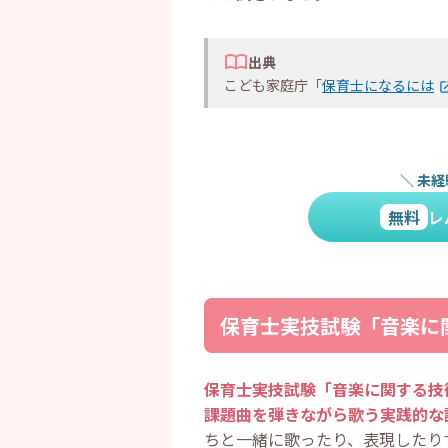
・
「保育士実技試験」に関してよ
・
保育士実技試験の日程はいつ
・
保育士の実技試験はどれがい
出典
・
保育士の実技試験で落ちる人
こども家庭庁「
保育士になるには
・
まとめ
＼
未経
無料
レ
保育士実技試験「音楽に
保育士実技試験「音楽に関する技
課題曲を弾きながら歌う実践的な
ちと一緒に歌ったり、表現したり