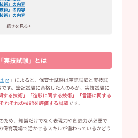
技術」の内容
技術」の内容
技術」の内容
方法
続きを見る
+
ことを意識する
使用する
する
方法
ておく
「実技試験」とは
方法
る
をつける
は
」によると、保育士試験は筆記試験と実技試
認する
徴です。筆記試験に合格した人のみが、実技試験に
ち物
関する技術」「造形に関する技術」「言語に関する
持ち物
、それぞれの技能を評価する試験
です。
持ち物
持ち物
のため、知識だけでなく表現力や創造力が必要で
の保育現場で活かせるスキルが備わっているかどう