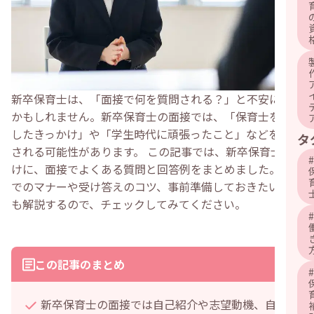
新卒保育士は、「面接で何を質問される？」と不安に思う
かもしれません。新卒保育士の面接では、「保育士を目指
したきっかけ」や「学生時代に頑張ったこと」などを質問
タ
される可能性があります。 この記事では、新卒保育士向
#
けに、面接でよくある質問と回答例をまとめました。面接
でのマナーや受け答えのコツ、事前準備しておきたいこと
も解説するので、チェックしてみてください。
#
この記事のまとめ
#
新卒保育士の面接では自己紹介や志望動機、自己