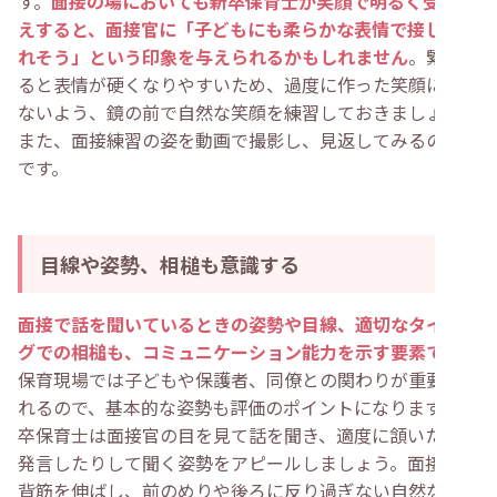
す。
面接の場においても新卒保育士が笑顔で明るく受け答
えすると、面接官に「子どもにも柔らかな表情で接してく
れそう」という印象を与えられるかもしれません
。緊張す
ると表情が硬くなりやすいため、過度に作った笑顔になら
ないよう、鏡の前で自然な笑顔を練習しておきましょう。
また、面接練習の姿を動画で撮影し、見返してみるのも手
です。
目線や姿勢、相槌も意識する
面接で話を聞いているときの姿勢や目線、適切なタイミン
グでの相槌も、コミュニケーション能力を示す要素です
。
保育現場では子どもや保護者、同僚との関わりが重要視さ
れるので、基本的な姿勢も評価のポイントになります。新
卒保育士は面接官の目を見て話を聞き、適度に頷いたり、
発言したりして聞く姿勢をアピールしましょう。面接中は
背筋を伸ばし、前のめりや後ろに反り過ぎない自然な状態