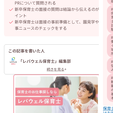
PRについて質問される
新卒保育士の面接の質問は結論から伝えるのがポ
#
イント
新卒保育士は面接の事前準備として、園見学や時
事ニュースのチェックをする
#
この記事を書いた人
「レバウェル保育士」編集部
#
続きを見る
+
#
保育
けお