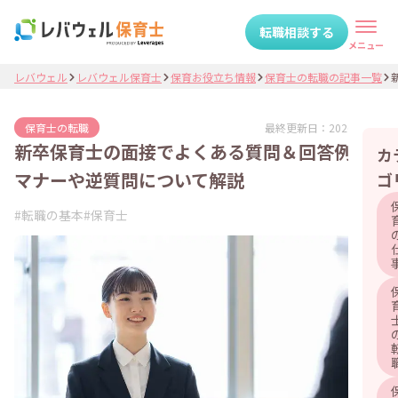
転職相談する
メニュー
レバウェル
レバウェル保育士
保育お役立ち情報
保育士の転職の記事一覧
最終更新日：
2026.03.16
保育士の転職
新卒保育士の面接でよくある質問＆回答例！
カ
マナーや逆質問について解説
ゴ
#
転職の基本
#
保育士