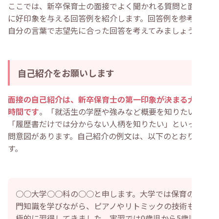
ここでは、新卒保育士の面接でよく聞かれる質問と面接官
・
笑顔で明るい印象を与える
・
目線や姿勢、相槌も意識する
に好印象を与える回答例を紹介します。回答例を参考に、
・
新卒保育士が知っておきたい面接のマナー
自分の言葉で志望先に合った回答を考えてみましょう。
・
新卒保育士が面接の事前準備でしておきたいこと
・
応募先の保育園の理念や方針を調べる
・
園見学に行く
・
時事ニュースを確認する
・
自己PR・志望動機を伝える練習をする
自己紹介をお願いします
・
新卒保育士の面接に関してよくある質問
・
公務員保育士の面接で質問されることは？
・
面接中に緊張で上手く質問に答えられないときはどう
面接の自己紹介は、新卒保育士の第一印象が決まる大切な
すれば良い？
時間です
。「就活生の学歴や強みなど概要を知りたい」
・
新卒保育士が面接で質問された際のNGな回答は？
・
新卒保育士が面接で落ちたら？
「履歴書だけでは分からない人柄を知りたい」といった質
・
まとめ
問意図があります。自己紹介の例文は、以下のとおりで
す。
○○大学○○科の○○と申します。大学では保育の専
門知識を学びながら、ピアノやリトミックの技術も積
極的に習得してきました。実習では0歳児から5歳児