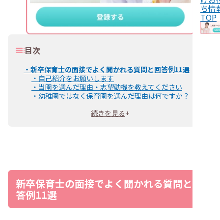
ち情
TOP
目次
・
新卒保育士の面接でよく聞かれる質問と回答例11選
・
自己紹介をお願いします
・
当園を選んだ理由・志望動機を教えてください
・
幼稚園ではなく保育園を選んだ理由は何ですか？
・
保育士を目指したきっかけはありますか？
続きを見る
+
・
自己PRをお願いします
・
長所・短所を教えてください
・
学生時代に頑張ったことを教えてください
・
採用後どんな保育をしたいですか？
・
なりたい保育士像はありますか？
・
ほかの保育園にも応募していますか？
・
何か質問はありますか？
・
新卒保育士の面接でその他に聞かれる可能性のある質問
新卒保育士の面接でよく聞かれる質問と回
・
【新卒保育士の面接】質問の回答でみられているポイン
答例11選
ト
・
面接で新卒保育士が質問に受け答えするときのコツ
・
結論から伝える
・
1分以内で簡潔に回答する