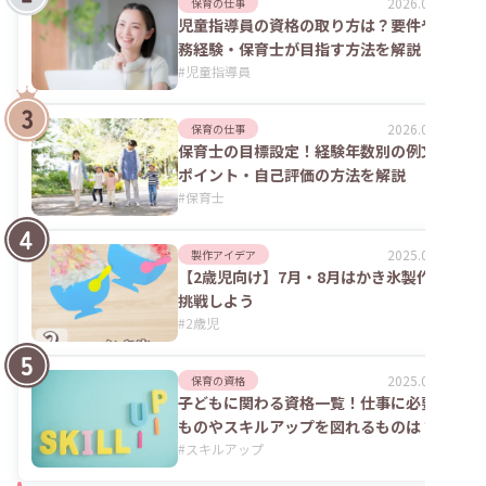
2026.07.24
保育の仕事
児童指導員の資格の取り方は？要件や実
務経験・保育士が目指す方法を解説
#
児童指導員
2026.02.09
保育の仕事
保育士の目標設定！経験年数別の例文や
ポイント・自己評価の方法を解説
#
保育士
2025.09.04
製作アイデア
【2歳児向け】7月・8月はかき氷製作に
挑戦しよう
#
2歳児
2025.06.02
保育の資格
子どもに関わる資格一覧！仕事に必要な
ものやスキルアップを図れるものは？
#
スキルアップ