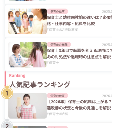
2025.06.02
保育の仕事
保育士と幼稚園教諭の違いは？必要資
格・仕事内容・給料を比較
#
保育士
#
幼稚園教諭
2025.06.02
保育士の転職
保育士3年目で転職を考える理由は？悩
みの対処法や退職時の注意点も解説
#
保育士
Ranking
人気記事ランキング
2026.08.06
保育の仕事
【2026年】保育士の給料は上がる？処
遇改善の状況と今後の見通しを解説
#
保育士
#
給料