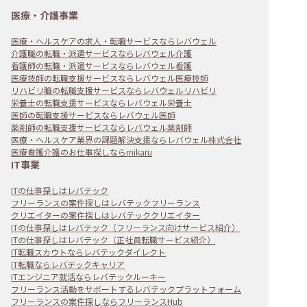
医療・介護事業
医療・ヘルスケアの求人・転職サービスならレバウェル
介護職の転職・派遣サービスならレバウェル介護
看護師の転職・派遣サービスならレバウェル看護
医療技師の転職支援サービスならレバウェル医療技師
リハビリ職の転職支援サービスならレバウェルリハビリ
栄養士の転職支援サービスならレバウェル栄養士
医師の転職支援サービスならレバウェル医師
薬剤師の転職支援サービスならレバウェル薬剤師
医療・ヘルスケア業界の課題解決支援ならレバウェル株式会社
医療看護介護のお仕事探しならmikaru
IT事業
ITの仕事探しはレバテック
フリーランスの案件探しはレバテックフリーランス
クリエイターの案件探しはレバテッククリエイター
ITの仕事探しはレバテック（フリーランス向けサービス紹介）
ITの仕事探しはレバテック（正社員転職サービス紹介）
IT転職スカウトならレバテックダイレクト
IT転職ならレバテックキャリア
ITエンジニア就活ならレバテックルーキー
フリーランス活動をサポートするレバテックプラットフォーム
フリーランスの案件探しならフリーランスHub