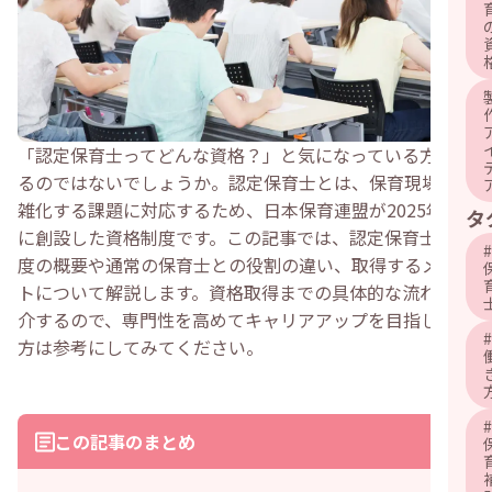
「認定保育士ってどんな資格？」と気になっている方もい
るのではないでしょうか。認定保育士とは、保育現場の複
雑化する課題に対応するため、日本保育連盟が2025年度
タ
に創設した資格制度です。この記事では、認定保育士の制
#
度の概要や通常の保育士との役割の違い、取得するメリッ
トについて解説します。資格取得までの具体的な流れも紹
介するので、専門性を高めてキャリアアップを目指したい
#
方は参考にしてみてください。
#
この記事のまとめ