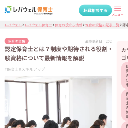
転職相談する
メニュー
レバウェル
レバウェル保育士
保育お役立ち情報
保育の資格の記事一覧
認定
最終更新日：
2026.06.04
保育の資格
認定保育士とは？制度や期待される役割・受
カ
験資格について最新情報を解説
ゴ
#
保育士
#
スキルアップ