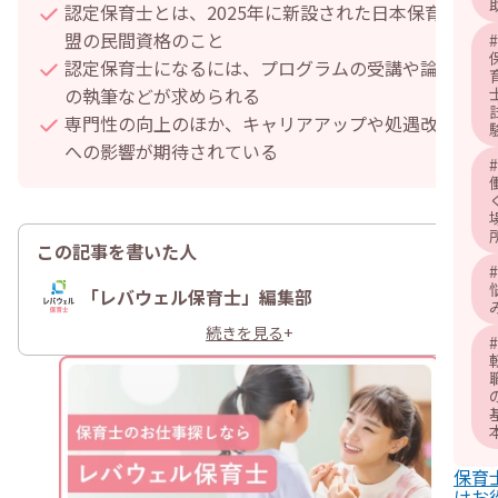
認定保育士とは、2025年に新設された日本保育連
盟の民間資格のこと
#
認定保育士になるには、プログラムの受講や論文
の執筆などが求められる
専門性の向上のほか、キャリアアップや処遇改善
への影響が期待されている
#
この記事を書いた人
#
「レバウェル保育士」編集部
続きを見る
+
#
保育
けお