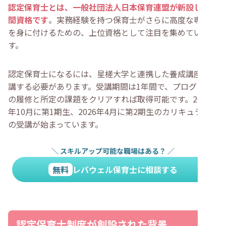
・
まとめ
認定保育士とは、一般社団法人日本保育連盟が新設した民
間資格です
。実務経験を持つ保育士がさらに高度な専門性
を身に付けるための、上位資格として注目を集めていま
す。
認定保育士になるには、星槎大学と連携した養成講座を受
講する必要があります。受講期間は1年間で、プログラム
の履修と所定の課題をクリアすれば取得可能です。2025
年10月に第1期生、2026年4月に第2期生のカリキュラム
の受講が始まっています。
＼
スキルアップ可能な職場はある？
／
無料
レバウェル保育士に相談する
認定保育士制度が創設された背景