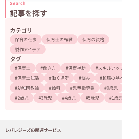
Search
記事を探す
カテゴリ
保育の仕事
保育士の転職
保育の資格
製作アイデア
タグ
#
保育士
#
働き方
#
保育補助
#
スキルアップ
#
保育士試験
#
働く場所
#
悩み
#
転職の基本
#
幼稚園教諭
#
給料
#
児童指導員
#
0歳児
#
2歳児
#
3歳児
#
4歳児
#
5歳児
#
1歳児
レバレジーズの関連サービス