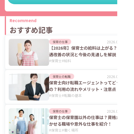
Recommend
おすすめ記事
2026.08.06
保育の仕事
【2026年】保育士の給料は上がる？処
遇改善の状況と今後の見通しを解説
#
保育士
#
給料
2026.08.06
保育士の転職
保育士向け転職エージェントってどうな
の？利用の流れやメリット・注意点
#
保育士
#
転職の基本
2026.07.24
保育の仕事
保育士の保育園以外の仕事は？資格が活
かせる職場や意外な仕事を紹介！
#
保育士
#
働く場所