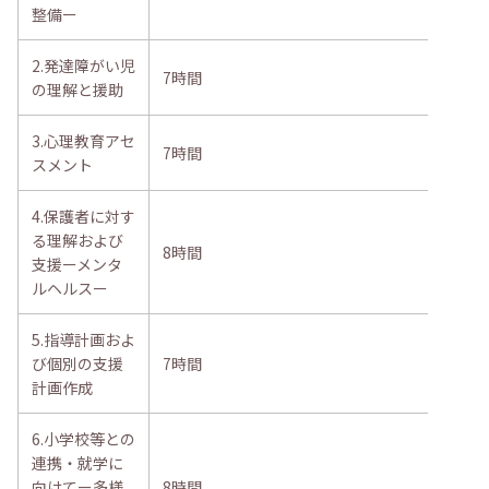
整備ー
2.発達障がい児
7時間
の理解と援助
3.心理教育アセ
7時間
スメント
4.保護者に対す
る理解および
8時間
支援ーメンタ
ルヘルスー
5.指導計画およ
び個別の支援
7時間
計画作成
6.小学校等との
連携・就学に
向けてー多様
8時間