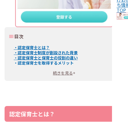
ち情
TOP
目次
・
認定保育士とは？
・
認定保育士制度が創設された背景
・
認定保育士と保育士の役割の違い
・
認定保育士を取得するメリット
・
高度な専門性を身に付けられる
続きを見る
+
・
処遇改善やキャリアアップにつながる可能性がある
・
他園の受講者と情報交換・交流ができる
・
認定保育士になるには？
・
資格取得までの流れ
・
受講資格・募集人員・受講料
・
プログラム内容・期間
・
認定保育士とキャリアアップ研修の違い
・
認定保育士とは？と気になる人によくある質問
認定保育士とは？
・
認定保育士を取得すると給料はいくら上がりますか？
・
一般的な保育士資格と認定保育士はどう違いますか？
・
認定保育士と保育活動専門員の違いは何ですか？