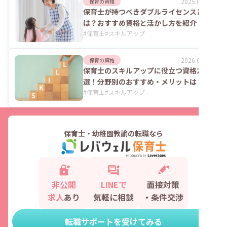
2025.06.02
保育の資格
保育士が持つべきダブルライセンスと
は？おすすめ資格と活かし方を紹介！
#
保育士
#
スキルアップ
2026.08.07
保育の資格
保育士のスキルアップに役立つ資格23
選！分野別のおすすめ・メリットは？
#
保育士
#
スキルアップ
保育士・幼稚園教諭の転職なら
非公開
LINEで
面接対策
求人
あり
気軽に相談
・条件交渉
転職サポートを受けてみる