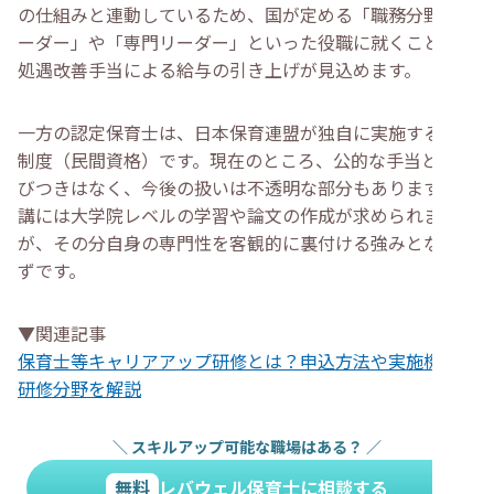
の仕組みと連動しているため、国が定める「職務分野別リ
ーダー」や「専門リーダー」といった役職に就くことで、
処遇改善手当による給与の引き上げが見込めます。
一方の認定保育士は、日本保育連盟が独自に実施する認定
制度（民間資格）です。現在のところ、公的な手当との結
びつきはなく、今後の扱いは不透明な部分もあります。受
講には大学院レベルの学習や論文の作成が求められます
が、その分自身の専門性を客観的に裏付ける強みとなるは
ずです。
▼関連記事
保育士等キャリアアップ研修とは？申込方法や実施機関、
研修分野を解説
＼
スキルアップ可能な職場はある？
／
無料
レバウェル保育士に相談する