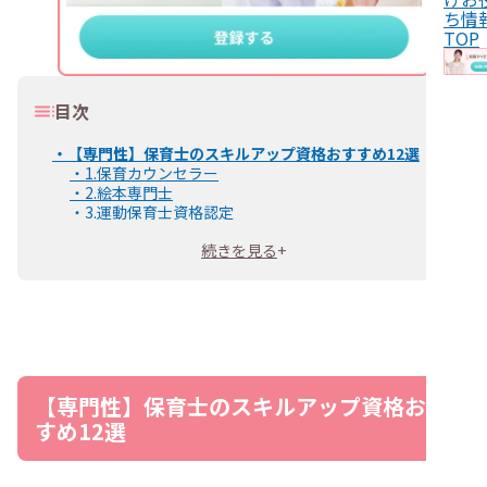
ち情
TOP
目次
・
【専門性】保育士のスキルアップ資格おすすめ12選
・
1.保育カウンセラー
・
2.絵本専門士
・
3.運動保育士資格認定
・
4.チャイルドマインダー
続きを見る
+
・
5.チャイルドカウンセラー
・
6.チャイルドコーチング
・
7.ベビーマッサージタッチケアセラピスト
・
8.幼児食インストラクター
・
9.食育アドバイザー
・
10.おもちゃインストラクター
・
11.発達障害コミュニケーション指導者
・
12.幼稚園教諭免許状
【専門性】保育士のスキルアップ資格おす
・
【教育関連】保育士のスキルアップ資格おすすめ3選
すめ12選
・
1.幼児教育・保育英語検定（幼保英語検定）
・
2.モンテッソーリ教員
・
3.リトミック指導者
・
【医療関連】保育士のスキルアップ資格おすすめ2選