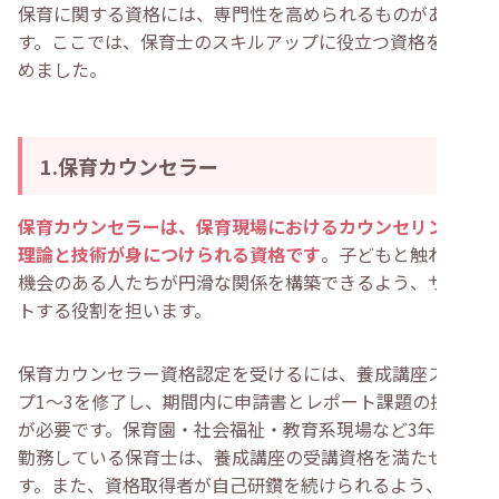
保育に関する資格には、専門性を高められるものがありま
・
医療保育専門士
・
認定病児保育スペシャリスト
す。ここでは、保育士のスキルアップに役立つ資格をまと
・
【保護者支援】保育士のスキルアップ資格おすすめ3選
めました。
・
1.育児セラピスト
・
2.保育ソーシャルワーカー
・
3.保健児童ソーシャルワーカー
・
【運営関連】保育士のスキルアップ資格おすすめ3選
・
1.保育防災スペシャリスト
1.保育カウンセラー
・
2.こども環境管理士
・
3.保育ICT検定
・
保育士がスキルアップでプラスアルファの資格取得する
保育カウンセラーは、保育現場におけるカウンセリングの
メリット
理論と技術が身につけられる資格です
。子どもと触れ合う
・
同僚や保護者からの信頼度が上がる
・
やりがいと自己成長を維持できる
機会のある人たちが円滑な関係を構築できるよう、サポー
・
経験の幅が増えてキャリアアップに繋がる
トする役割を担います。
・
保育士がスキルアップのために資格を取得する方法
・
参考書等で独自に勉強する
・
通信講座を受ける
保育カウンセラー資格認定を受けるには、養成講座ステッ
・
研修に参加する
プ1～3を修了し、期間内に申請書とレポート課題の提出
・
保育士のスキルアップ資格に関してよくある質問
・
保育士が持っていると役立つ資格は何ですか？
が必要です。保育園・社会福祉・教育系現場など3年以上
・
保育士の給料が上がる関連資格はありますか？
勤務している保育士は、養成講座の受講資格を満たせま
・
まとめ
す。また、資格取得者が自己研鑽を続けられるよう、カウ