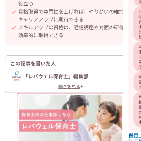
役立つ
資格取得で専門性を上げれば、やりがいの維持や
#
キャリアアップに期待できる
スキルアップの資格は、通信講座や対面の研修で
効率的に取得できる
#
この記事を書いた人
「レバウェル保育士」編集部
#
続きを見る
+
#
保育
けお