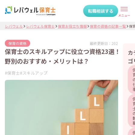
転職相談する
メニュー
レバウェル
レバウェル保育士
保育お役立ち情報
保育の資格の記事一覧
保育
最終更新日：
2026.08.07
保育の資格
保育士のスキルアップに役立つ資格23選！分
カ
野別のおすすめ・メリットは？
ゴ
#
保育士
#
スキルアップ