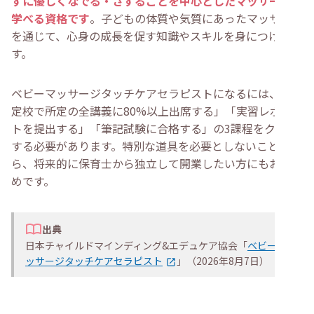
ずに優しくなでる・さすることを中心としたマッサージを
学べる資格です
。子どもの体質や気質にあったマッサージ
を通じて、心身の成長を促す知識やスキルを身につけま
す。
ベビーマッサージタッチケアセラピストになるには、「認
定校で所定の全講義に80%以上出席する」「実習レポー
トを提出する」「筆記試験に合格する」の3課程をクリア
する必要があります。特別な道具を必要としないことか
ら、将来的に保育士から独立して開業したい方にもおすす
めです。
出典
日本チャイルドマインディング&エデュケア協会「
ベビーマ
ッサージタッチケアセラピスト
」（2026年8月7日）