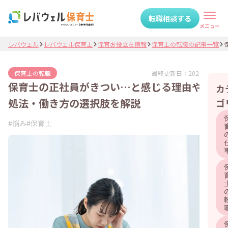
転職相談する
メニュー
レバウェル
レバウェル保育士
保育お役立ち情報
保育士の転職の記事一覧
最終更新日：
2026.06.04
保育士の転職
保育士の正社員がきつい…と感じる理由や対
カ
処法・働き方の選択肢を解説
ゴ
#
悩み
#
保育士