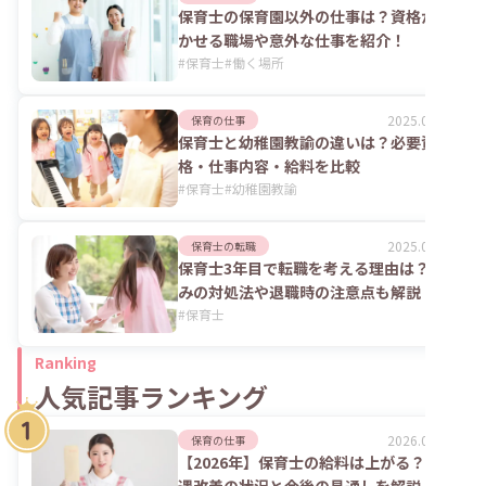
保育士の保育園以外の仕事は？資格が活
かせる職場や意外な仕事を紹介！
#
保育士
#
働く場所
2025.06.02
保育の仕事
保育士と幼稚園教諭の違いは？必要資
格・仕事内容・給料を比較
#
保育士
#
幼稚園教諭
2025.06.02
保育士の転職
保育士3年目で転職を考える理由は？悩
みの対処法や退職時の注意点も解説
#
保育士
Ranking
人気記事ランキング
2026.08.06
保育の仕事
【2026年】保育士の給料は上がる？処