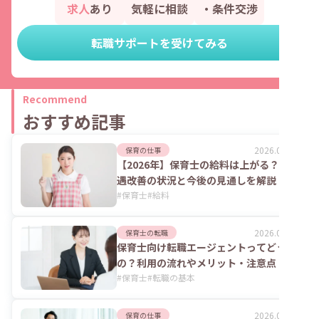
求人
あり
気軽に相談
・条件交渉
転職サポートを受けてみる
Recommend
おすすめ記事
2026.08.06
保育の仕事
【2026年】保育士の給料は上がる？処
遇改善の状況と今後の見通しを解説
#
保育士
#
給料
2026.08.06
保育士の転職
保育士向け転職エージェントってどうな
の？利用の流れやメリット・注意点
#
保育士
#
転職の基本
2026.07.24
保育の仕事