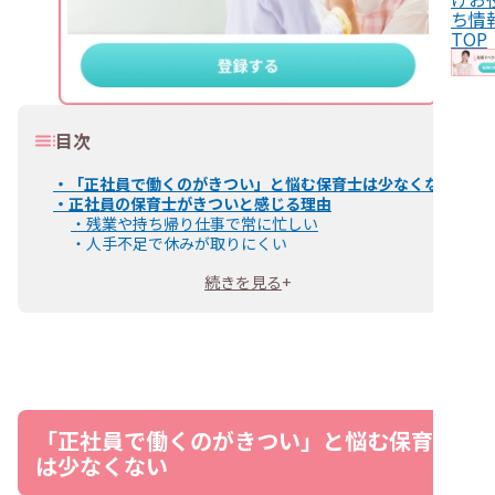
ち情
TOP
目次
・
「正社員で働くのがきつい」と悩む保育士は少なくない
・
正社員の保育士がきついと感じる理由
・
残業や持ち帰り仕事で常に忙しい
・
人手不足で休みが取りにくい
・
職場の人間関係で悩みを抱えやすい
続きを見る
+
・
責任が重く精神的な負担が大きい
・
正社員の保育士がきついと感じたときの対処法
・
信頼できる同僚や友人に相談する
・
負担を減らすための提案をする
・
無理せず心身の休息を取る
・
働き方や職場を変えることを検討する
・
保育士が正社員からパートや派遣になるメリット
・
時間や気持ちに余裕を持ちやすくなる
「正社員で働くのがきつい」と悩む保育士
・
業務面の負担を軽減できる
は少なくない
・
保育士が正社員からパートや派遣になるデメリット
・
給与が下がる可能性がある