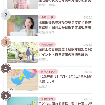
遇改善の状況と今後の見通しを解説
#
保育士
#
給料
2026.07.24
保育の仕事
児童指導員の資格の取り方は？要件や実
務経験・保育士が目指す方法を解説
#
児童指導員
2026.02.09
保育の仕事
保育士の目標設定！経験年数別の例文や
ポイント・自己評価の方法を解説
#
保育士
2025.09.04
製作アイデア
【2歳児向け】7月・8月はかき氷製作に
挑戦しよう
#
2歳児
2025.06.02
保育の資格
子どもに関わる資格一覧！仕事に必要な