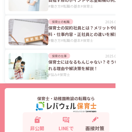
目指す際のポイントや志望動機の例文
#
働き方
#
転職の基本
#
保育士
2026.06.11
保育士の転職
保育士の契約社員とは？メリットや給
料・仕事内容・正社員との違いを解説
#
働き方
#
転職の基本
#
保育士
2025.06.17
保育の仕事
保育士にはなるもんじゃない？そういわ
れる理由や解決策を解説！
#
悩み
#
保育士
保育士・幼稚園教諭の転職なら
非公開
LINEで
面接対策