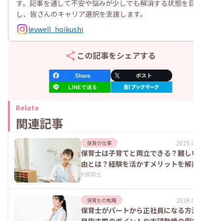
す。記事を通して不安や悩みが少しでも解消する状態を目指
し、皆さんのキャリア選択を支援します。
levwell_hoikushi
この記事をシェアする
Relate
関連記事
2025.07.23
保育の仕事
保育士は子育てと両立できる？難しい理
由とは？経験を活かすメリットを解説
#
保育士
2026.06.16
保育士の転職
保育士がパートから正社員になる方法！