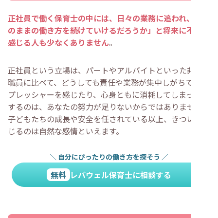
・
キャリアアップのチャンスが減る
・
正社員保育士が雇用形態を変える前に確認したいこと
正社員で働く保育士の中には、日々の業務に追われ、「こ
・
正社員保育士の働き方がきついなら転職も1つの手
・
「正社員で働くのがきつい…」と感じる保育士によくあ
のままの働き方を続けていけるだろうか」と将来に不安を
る質問
感じる人も少なくありません
。
・
保育士は正社員よりもパートの方がいいですか？
・
保育士の正社員（正規）とパート（非正規）の違いは
何ですか？
正社員という立場は、パートやアルバイトといった非正規
・
子持ちの保育士が正社員を続けるのはきついですか？
職員に比べて、どうしても責任や業務が集中しがちです。
・
あまりに辛くて保育士を「二度とやりたくない」と思
っています
プレッシャーを感じたり、心身ともに消耗してしまったり
・
まとめ
するのは、あなたの努力が足りないからではありません。
子どもたちの成長や安全を任されている以上、きついと感
じるのは自然な感情といえます。
＼
自分にぴったりの働き方を探そう
／
無料
レバウェル保育士に相談する