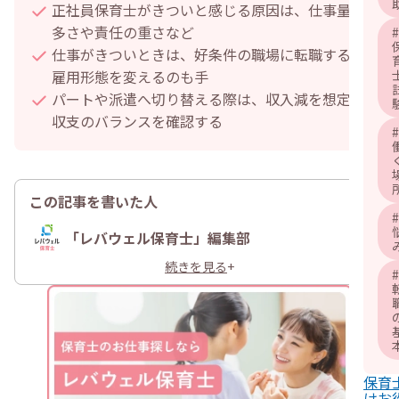
正社員保育士がきついと感じる原因は、仕事量の
多さや責任の重さなど
#
仕事がきついときは、好条件の職場に転職する・
雇用形態を変えるのも手
パートや派遣へ切り替える際は、収入減を想定し
収支のバランスを確認する
#
この記事を書いた人
#
「レバウェル保育士」編集部
続きを見る
+
#
保育
けお