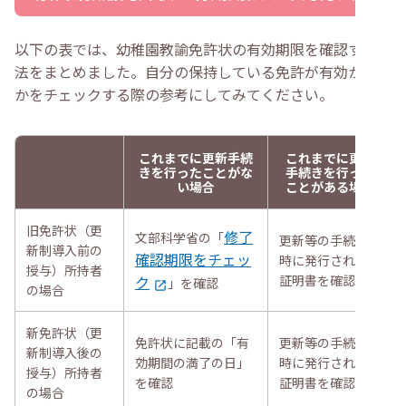
以下の表では、幼稚園教諭免許状の有効期限を確認する方
法をまとめました。自分の保持している免許が有効かどう
かをチェックする際の参考にしてみてください。
これまでに更新手続
これまでに更新
きを行ったことがな
手続きを行った
い場合
ことがある場合
旧免許状（更
修了
文部科学省の「
更新等の手続き
新制導入前の
確認期限をチェッ
時に発行された
授与）所持者
ク
証明書を確認
」を確認
の場合
新免許状（更
免許状に記載の「有
更新等の手続き
新制導入後の
効期間の満了の日」
時に発行された
授与）所持者
を確認
証明書を確認
の場合