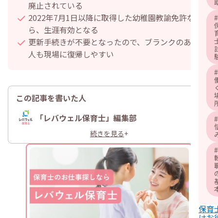
廃止されている
2022年7月1日以降に取得した幼稚園教諭免許な
#
ら、生涯有効となる
更新手続きが不要となったので、ブランクのある
人も現場に復帰しやすい
#
この記事を書いた人
「レバウェル保育士」編集部
#
続きを見る
+
#
保育
けお