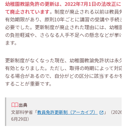
幼稚園教諭免許の更新は、2022年7月1日の法改正によっ
すか？
・
幼稚園教諭免許状は旧姓のままで更新できますか？
て廃止されています
。制度が廃止される以前は教員免許に
・
まとめ
有効期限があり、原則10年ごとに講習の受講や手続きが
必要でした。更新制度が廃止された理由には、幼稚園教諭
の負担軽減や、さらなる人手不足への懸念などが挙げられ
ます。
更新制度がなくなった現在、幼稚園教諭免許状は永久的に
有効となりました。ただし、取得の時期によって対応が異
なる場合があるので、自分がどの区分に該当するかを確認
することが重要です。
出典
文部科学省「
教員免許更新制（アーカイブ）
」（2026年
6月29日）