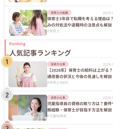
2025.06.02
保育士の転職
保育士3年目で転職を考える理由は？悩
みの対処法や退職時の注意点も解説
#
保育士
Ranking
人気記事ランキング
2026.08.06
保育の仕事
【2026年】保育士の給料は上がる？処
遇改善の状況と今後の見通しを解説
#
保育士
#
給料
2026.07.24
保育の仕事
児童指導員の資格の取り方は？要件や実
務経験・保育士が目指す方法を解説
#
児童指導員