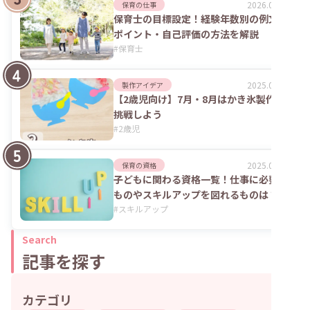
2026.02.09
保育の仕事
保育士の目標設定！経験年数別の例文や
ポイント・自己評価の方法を解説
#
保育士
2025.09.04
製作アイデア
【2歳児向け】7月・8月はかき氷製作に
挑戦しよう
#
2歳児
2025.06.02
保育の資格
子どもに関わる資格一覧！仕事に必要な
ものやスキルアップを図れるものは？
#
スキルアップ
Search
記事を探す
カテゴリ