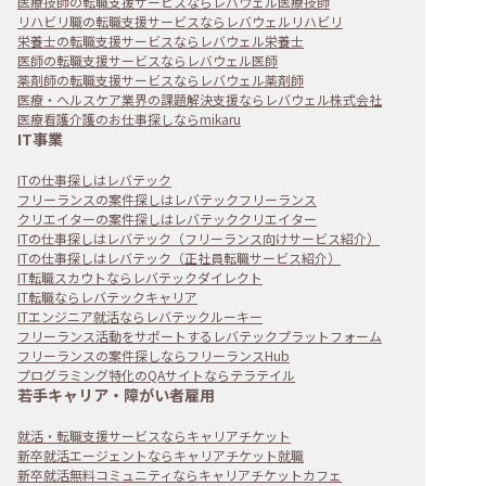
医療技師の転職支援サービスならレバウェル医療技師
リハビリ職の転職支援サービスならレバウェルリハビリ
栄養士の転職支援サービスならレバウェル栄養士
医師の転職支援サービスならレバウェル医師
薬剤師の転職支援サービスならレバウェル薬剤師
医療・ヘルスケア業界の課題解決支援ならレバウェル株式会社
医療看護介護のお仕事探しならmikaru
IT事業
ITの仕事探しはレバテック
フリーランスの案件探しはレバテックフリーランス
クリエイターの案件探しはレバテッククリエイター
ITの仕事探しはレバテック（フリーランス向けサービス紹介）
ITの仕事探しはレバテック（正社員転職サービス紹介）
IT転職スカウトならレバテックダイレクト
IT転職ならレバテックキャリア
ITエンジニア就活ならレバテックルーキー
フリーランス活動をサポートするレバテックプラットフォーム
フリーランスの案件探しならフリーランスHub
プログラミング特化のQAサイトならテラテイル
若手キャリア・障がい者雇用
就活・転職支援サービスならキャリアチケット
新卒就活エージェントならキャリアチケット就職
新卒就活無料コミュニティならキャリアチケットカフェ