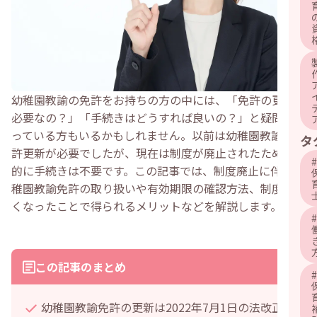
幼稚園教諭の免許をお持ちの方の中には、「免許の更新は
必要なの？」「手続きはどうすれば良いの？」と疑問に思
っている方もいるかもしれません。以前は幼稚園教諭も免
タ
許更新が必要でしたが、現在は制度が廃止されたため基本
#
的に手続きは不要です。この記事では、制度廃止に伴う幼
稚園教諭免許の取り扱いや有効期限の確認方法、制度がな
くなったことで得られるメリットなどを解説します。
#
この記事のまとめ
#
幼稚園教諭免許の更新は2022年7月1日の法改正で