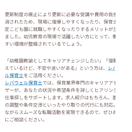
更新制度の廃止により更新に必要な受講や費用の負担が解
消されたため、現場に復帰しやすくなったり、保育士が認
定こども園に就職しやすくなったりするメリットが生まれ
ました。幼児教育の現場で活躍したい方にとって、働きや
すい環境が整備されているでしょう。
「幼稚園教諭としてキャリアチェンジしたい」「復職を考
えているけど、不安や迷いがある」という方は、
レバウェ
ル保育士
をご活用ください。
レバウェル保育士
では、保育業界専門のキャリアアドバイ
ザーが、あなたの状況や希望条件を詳しくヒアリングして
仕事探しをサポートします。求人紹介はもちろん、面接日
の調整や条件交渉といったやり取りの代行にも対応。働き
ながらスムーズな転職活動を実現できるので、ぜひお気軽
にご相談ください。