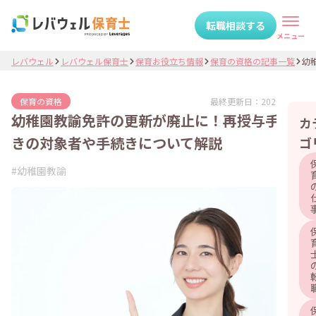
転職相談する
メニュー
レバウェル
レバウェル保育士
保育お役立ち情報
保育の資格の記事一覧
幼稚
最終更新日：
2026.07.09
保育の資格
幼稚園教諭免許の更新が廃止に！再授与手続
カ
きの対象者や手続きについて解説
ゴ
#
幼稚園教諭