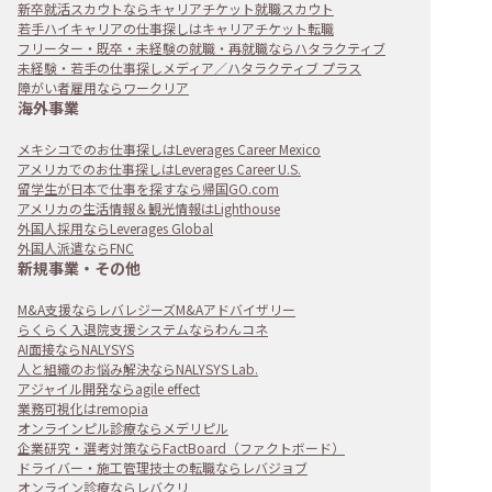
新卒就活スカウトならキャリアチケット就職スカウト
若手ハイキャリアの仕事探しはキャリアチケット転職
フリーター・既卒・未経験の就職・再就職ならハタラクティブ
未経験・若手の仕事探しメディア／ハタラクティブ プラス
障がい者雇用ならワークリア
海外事業
メキシコでのお仕事探しはLeverages Career Mexico
アメリカでのお仕事探しはLeverages Career U.S.
留学生が日本で仕事を探すなら帰国GO.com
アメリカの生活情報＆観光情報はLighthouse
外国人採用ならLeverages Global
外国人派遣ならFNC
新規事業・その他
M&A支援ならレバレジーズM&Aアドバイザリー
らくらく入退院支援システムならわんコネ
AI面接ならNALYSYS
人と組織のお悩み解決ならNALYSYS Lab.
アジャイル開発ならagile effect
業務可視化はremopia
オンラインピル診療ならメデリピル
企業研究・選考対策ならFactBoard（ファクトボード）
ドライバー・施工管理技士の転職ならレバジョブ
オンライン診療ならレバクリ