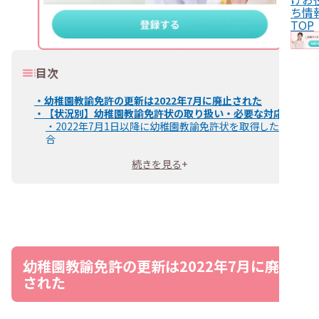
ち情
TOP
目次
・
幼稚園教諭免許の更新は2022年7月に廃止された
・
【状況別】幼稚園教諭免許状の取り扱い・必要な対応
・
2022年7月1日以降に幼稚園教諭免許状を取得した場
合
・
2009年4月1日以降に幼稚園教諭免許状を取得した場
続きを見る
+
合
・
2009年3月31日以前に幼稚園教諭免許状を取得した場
合
・
幼稚園教諭免許状が失効・休眠状態のものは再授与が必
要
・
幼稚園教諭免許状の有効期限の確認方法
・
幼稚園教諭免許状の更新制度廃止によるメリット
・
更新手続きの負担が解消される
幼稚園教諭免許の更新は2022年7月に廃止
・
現場を離れていた方も復帰しやすくなる
された
・
保育士が認定こども園に勤務しやすくなる
・
幼稚園教諭の転職は専門エージェントにご相談ください
・
幼稚園教諭免許の更新に関してよくある質問
・
幼稚園教諭免許の更新に関する問い合わせ先はどこで