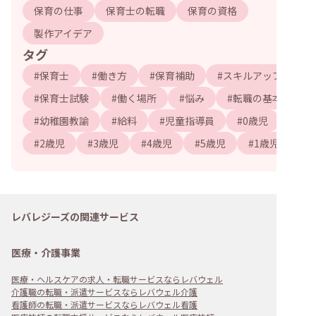
保育の仕事
保育士の転職
保育の資格
製作アイデア
タグ
#
保育士
#
働き方
#
保育補助
#
スキルアップ
#
保育士試験
#
働く場所
#
悩み
#
転職の基本
#
幼稚園教諭
#
給料
#
児童指導員
#
0歳児
#
2歳児
#
3歳児
#
4歳児
#
5歳児
#
1歳児
レバレジーズの関連サービス
医療・介護事業
医療・ヘルスケアの求人・転職サービスならレバウェル
介護職の転職・派遣サービスならレバウェル介護
看護師の転職・派遣サービスならレバウェル看護