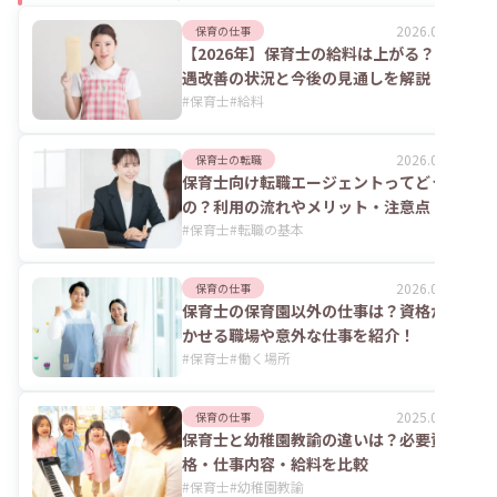
2026.08.06
保育の仕事
【2026年】保育士の給料は上がる？処
遇改善の状況と今後の見通しを解説
#
保育士
#
給料
2026.08.06
保育士の転職
保育士向け転職エージェントってどうな
の？利用の流れやメリット・注意点
#
保育士
#
転職の基本
2026.07.24
保育の仕事
保育士の保育園以外の仕事は？資格が活
かせる職場や意外な仕事を紹介！
#
保育士
#
働く場所
2025.06.02
保育の仕事
保育士と幼稚園教諭の違いは？必要資
格・仕事内容・給料を比較
#
保育士
#
幼稚園教諭