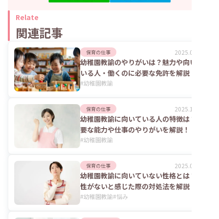
Relate
関連記事
2025.06.25
保育の仕事
幼稚園教諭のやりがいは？魅力や向いて
いる人・働くのに必要な免許を解説
#
幼稚園教諭
2025.11.21
保育の仕事
幼稚園教諭に向いている人の特徴は？必
要な能力や仕事のやりがいを解説！
#
幼稚園教諭
2025.06.02
保育の仕事
幼稚園教諭に向いていない性格とは？適
性がないと感じた際の対処法を解説！
#
幼稚園教諭
#
悩み