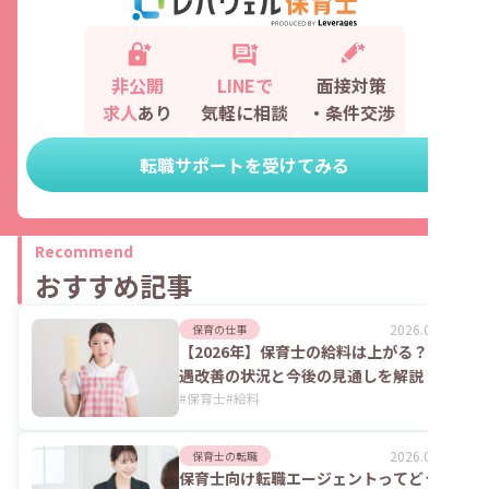
非公開
LINEで
面接対策
求人
あり
気軽に相談
・条件交渉
転職サポートを受けてみる
Recommend
おすすめ記事
2026.08.06
保育の仕事
【2026年】保育士の給料は上がる？処
遇改善の状況と今後の見通しを解説
#
保育士
#
給料
2026.08.06
保育士の転職
保育士向け転職エージェントってどうな