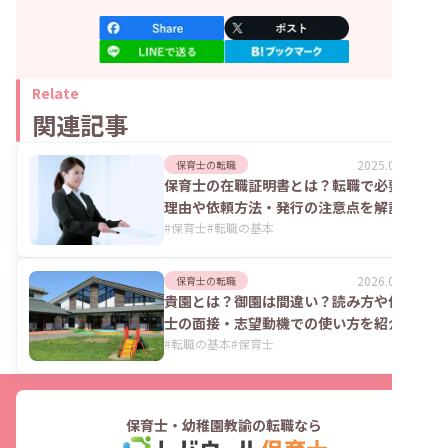
Relate
関連記事
2025.06.30
保育士の転職
保育士の在職証明書とは？転職で必要な
理由や依頼方法・発行の注意点を解説
#
保育士
#
転職の基本
2026.02.25
保育士の転職
貴園とは？御園は間違い？読み方や保育
士の面接・志望動機での使い方を紹介
#
転職の基本
#
保育士
保育士・幼稚園教諭の転職なら