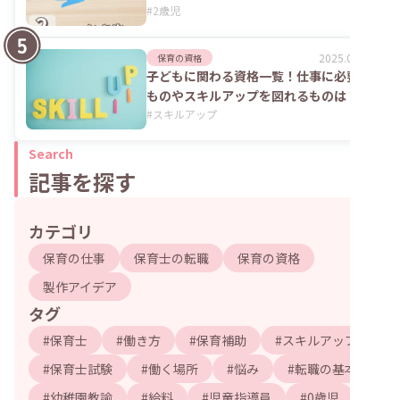
#
2歳児
2025.06.02
保育の資格
子どもに関わる資格一覧！仕事に必要な
ものやスキルアップを図れるものは？
#
スキルアップ
Search
記事を探す
カテゴリ
保育の仕事
保育士の転職
保育の資格
製作アイデア
タグ
#
保育士
#
働き方
#
保育補助
#
スキルアップ
#
保育士試験
#
働く場所
#
悩み
#
転職の基本
#
幼稚園教諭
#
給料
#
児童指導員
#
0歳児