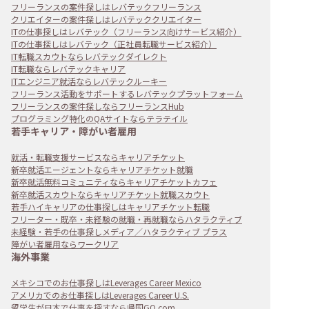
フリーランスの案件探しはレバテックフリーランス
クリエイターの案件探しはレバテッククリエイター
ITの仕事探しはレバテック（フリーランス向けサービス紹介）
ITの仕事探しはレバテック（正社員転職サービス紹介）
IT転職スカウトならレバテックダイレクト
IT転職ならレバテックキャリア
ITエンジニア就活ならレバテックルーキー
フリーランス活動をサポートするレバテックプラットフォーム
フリーランスの案件探しならフリーランスHub
プログラミング特化のQAサイトならテラテイル
若手キャリア・障がい者雇用
就活・転職支援サービスならキャリアチケット
新卒就活エージェントならキャリアチケット就職
新卒就活無料コミュニティならキャリアチケットカフェ
新卒就活スカウトならキャリアチケット就職スカウト
若手ハイキャリアの仕事探しはキャリアチケット転職
フリーター・既卒・未経験の就職・再就職ならハタラクティブ
未経験・若手の仕事探しメディア／ハタラクティブ プラス
障がい者雇用ならワークリア
海外事業
メキシコでのお仕事探しはLeverages Career Mexico
アメリカでのお仕事探しはLeverages Career U.S.
留学生が日本で仕事を探すなら帰国GO.com