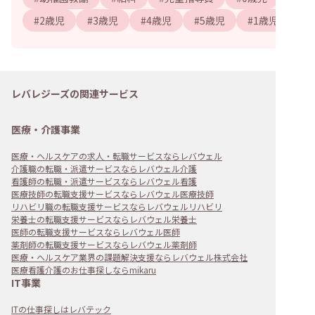
#
2歳児
#
3歳児
#
4歳児
#
5歳児
#
1歳児
レバレジーズの関連サービス
医療・介護事業
医療・ヘルスケアの求人・転職サービスならレバウェル
介護職の転職・派遣サービスならレバウェル介護
看護師の転職・派遣サービスならレバウェル看護
医療技師の転職支援サービスならレバウェル医療技師
リハビリ職の転職支援サービスならレバウェルリハビリ
栄養士の転職支援サービスならレバウェル栄養士
医師の転職支援サービスならレバウェル医師
薬剤師の転職支援サービスならレバウェル薬剤師
医療・ヘルスケア業界の課題解決支援ならレバウェル株式会社
医療看護介護のお仕事探しならmikaru
IT事業
ITの仕事探しはレバテック