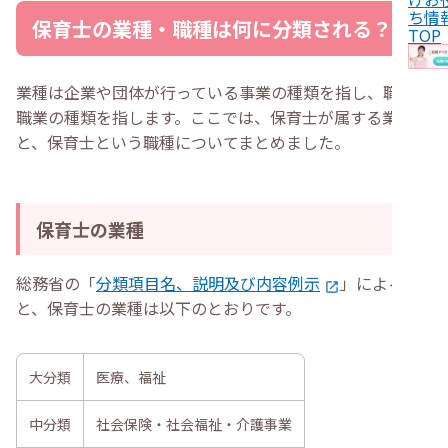
・
職務経歴書に書く自己PRの例文
ち情
保育士の業種・職種は何に分類される？
・
保育士が自分に合う業種を選ぶポイント
TOP
・
働く時間や勤務形態で判断する
・
今後のキャリアを見据える
・
保育士の業種に関してよくある質問
業種は企業や団体が行っている事業の種類を指し、職種は
・
保育士の業種はサービス業？
職業の種類を指します。ここでは、保育士が属する業種
・
保育士の職種の書き方は？
・
まとめ
と、保育士という職種についてまとめました。
保育士の業種
総務省の「
分類項目名、説明及び内容例示
」による
と、保育士の業種は以下のとおりです。
大分類
医療、福祉
中分類
社会保険・社会福祉・介護事業