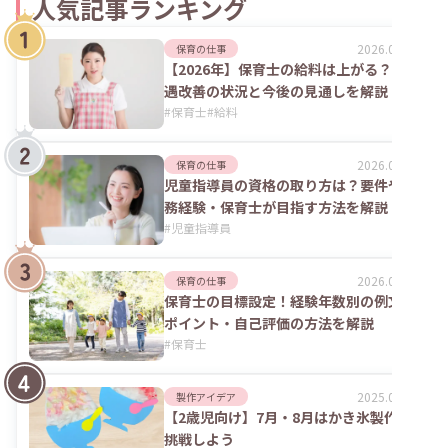
人気記事ランキング
2026.08.06
保育の仕事
【2026年】保育士の給料は上がる？処
遇改善の状況と今後の見通しを解説
#
保育士
#
給料
2026.07.24
保育の仕事
児童指導員の資格の取り方は？要件や実
務経験・保育士が目指す方法を解説
#
児童指導員
2026.02.09
保育の仕事
保育士の目標設定！経験年数別の例文や
ポイント・自己評価の方法を解説
#
保育士
2025.09.04
製作アイデア
【2歳児向け】7月・8月はかき氷製作に
挑戦しよう