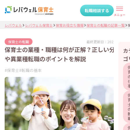
転職相談する
メニュー
レバウェル
レバウェル保育士
保育お役立ち情報
保育士の転職の記事一覧
最終更新日：
2025.09.17
保育士の転職
保育士の業種・職種は何が正解？正しい分類
カ
や異業種転職のポイントを解説
ゴ
#
保育士
#
転職の基本