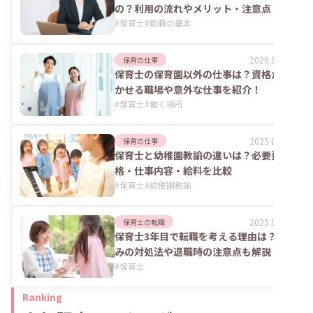
の？利用の流れやメリット・注意点
#
保育士
#
転職の基本
2026.07.24
保育の仕事
保育士の保育園以外の仕事は？資格が活
かせる職場や意外な仕事を紹介！
#
保育士
#
働く場所
2025.06.02
保育の仕事
保育士と幼稚園教諭の違いは？必要資
格・仕事内容・給料を比較
#
保育士
#
幼稚園教諭
2025.06.02
保育士の転職
保育士3年目で転職を考える理由は？悩
みの対処法や退職時の注意点も解説
#
保育士
Ranking