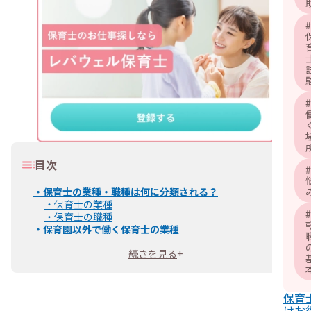
#
#
目次
#
・
保育士の業種・職種は何に分類される？
・
保育士の業種
#
・
保育士の職種
・
保育園以外で働く保育士の業種
・
教育学習支援業
続きを見る
+
・
医療・福祉
・
生活関連サービス業・娯楽業
・
保育士から異業種に転職できる？
・
保育士から異業種に転職する方法
保育
・
保育士が異業種に転職する際の職務経歴書の書き方
けお