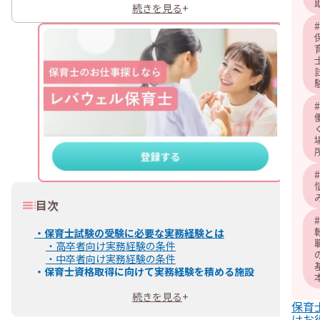
続きを見る
+
#
#
#
目次
#
・
保育士試験の受験に必要な実務経験とは
・
高卒者向け実務経験の条件
・
中卒者向け実務経験の条件
・
保育士資格取得に向けて実務経験を積める施設
・
受験資格に該当する施設
続きを見る
+
・
受験資格認定基準に該当する施設・事業
保育
・
保育士になるための実務経験を積める求人の探し方
けお