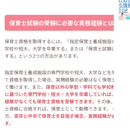
・
無資格で働ける保育補助や職員の求人を探す
ち情
・
保育業界専門の転職エージェントに相談する
TOP
・
保育士試験受験のための実務経験を証明する書類とは
・
実務経験を証明する書類はどこでもらえる？
保育士試験の受験に必要な実務経験とは
・
児童福祉施設勤務証明書のダウンロード方法
・
保育士の実務経験に関する質問
・
保育士になるための実務経験が免除されることはあ
る？
保育士資格を取得するには、「指定保育士養成施設の専門
・
保育士試験受験に必要な実務経験は2年？
学校や短大、大学を卒業する」または「保育士試験に合格
・
実務経験なしで保育士になる方法は？
・
放課後等デイサービスの実務経験で保育士試験の受験
する」という2つの方法があります。
は可能？
・
バイトの実務経験で保育士試験の受験資格は満たせ
る？
指定保育士養成施設の専門学校や短大、大学などを卒業し
・
まとめ
て資格を取得した場合、実務経験の必要はなく保育士とし
て働けます。また、
保育以外の学部・学科でも学校教育法
に基づいた専門学校・短大・大学を卒業していれば、実務
経験がなくても保育士資格を受験できます。
その後、保育
士資格に合格すれば、保育士として勤務できます。 一
方、
高卒と中卒で保育士を目指す場合、実務経験が必要で
す。