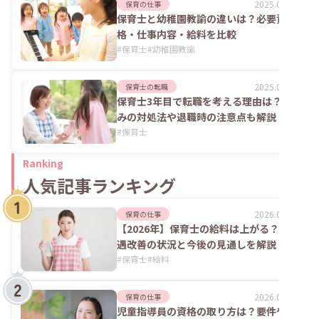
2025.06.02
保育の仕事
保育士と幼稚園教諭の違いは？必要資
格・仕事内容・給料を比較
#
保育士
#
幼稚園教諭
2025.06.02
保育士の転職
保育士3年目で転職を考える理由は？悩
みの対処法や退職時の注意点も解説
#
保育士
Ranking
人気記事ランキング
2026.08.06
保育の仕事
【2026年】保育士の給料は上がる？処
遇改善の状況と今後の見通しを解説
#
保育士
#
給料
2026.07.24
保育の仕事
児童指導員の資格の取り方は？要件や実