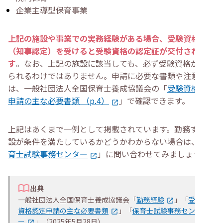
企業主導型保育事業
上記の施設や事業での実務経験がある場合、受験資格認定
（知事認定）を受けると受験資格の認定証が交付されま
す
。なお、上記の施設に該当しても、必ず受験資格が認め
られるわけではありません。申請に必要な書類や注意事項
は、一般社団法人全国保育士養成協議会の「
受験資格認定
申請の主な必要書類 （p.4）
」で確認できます。
上記はあくまで一例として掲載されています。勤務する施
設が条件を満たしているかどうかわからない場合は、「
保
育士試験事務センター
」に問い合わせてみましょう。
出典
一般社団法人全国保育士養成協議会「
勤務経験
」「
受験
資格認定申請の主な必要書類
」「
保育士試験事務センタ
ー
」（2025年5月28日）