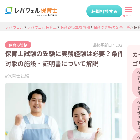
転職相談する
メニュー
レバウェル
レバウェル保育士
保育お役立ち情報
保育の資格の記事一覧
保育
最終更新日：
2026.05.21
保育の資格
保育士試験の受験に実務経験は必要？条件や
カ
対象の施設・証明書について解説
ゴ
#
保育士試験