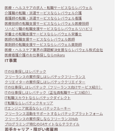
医療・ヘルスケアの求人・転職サービスならレバウェル
介護職の転職・派遣サービスならレバウェル介護
看護師の転職・派遣サービスならレバウェル看護
医療技師の転職支援サービスならレバウェル医療技師
リハビリ職の転職支援サービスならレバウェルリハビリ
栄養士の転職支援サービスならレバウェル栄養士
医師の転職支援サービスならレバウェル医師
薬剤師の転職支援サービスならレバウェル薬剤師
医療・ヘルスケア業界の課題解決支援ならレバウェル株式会社
医療看護介護のお仕事探しならmikaru
IT事業
ITの仕事探しはレバテック
フリーランスの案件探しはレバテックフリーランス
クリエイターの案件探しはレバテッククリエイター
ITの仕事探しはレバテック（フリーランス向けサービス紹介）
ITの仕事探しはレバテック（正社員転職サービス紹介）
IT転職スカウトならレバテックダイレクト
IT転職ならレバテックキャリア
ITエンジニア就活ならレバテックルーキー
フリーランス活動をサポートするレバテックプラットフォーム
フリーランスの案件探しならフリーランスHub
プログラミング特化のQAサイトならテラテイル
若手キャリア・障がい者雇用