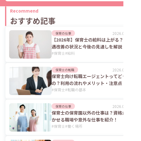
Recommend
おすすめ記事
2026.08.06
保育の仕事
【2026年】保育士の給料は上がる？処
遇改善の状況と今後の見通しを解説
#
保育士
#
給料
2026.08.06
保育士の転職
保育士向け転職エージェントってどうな
の？利用の流れやメリット・注意点
#
保育士
#
転職の基本
2026.07.24
保育の仕事
保育士の保育園以外の仕事は？資格が活
かせる職場や意外な仕事を紹介！
#
保育士
#
働く場所