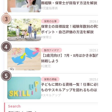
務経験・保育士が目指す方法を解説
#
児童指導員
2026.02.09
保育の仕事
保育士の目標設定！経験年数別の例文や
ポイント・自己評価の方法を解説
#
保育士
2025.09.04
製作アイデア
【2歳児向け】7月・8月はかき氷製作に
挑戦しよう
#
2歳児
2025.06.02
保育の資格
子どもに関わる資格一覧！仕事に必要な
ものやスキルアップを図れるものは？
#
スキルアップ
Search