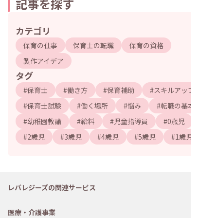
記事を探す
カテゴリ
保育の仕事
保育士の転職
保育の資格
製作アイデア
タグ
#
保育士
#
働き方
#
保育補助
#
スキルアップ
#
保育士試験
#
働く場所
#
悩み
#
転職の基本
#
幼稚園教諭
#
給料
#
児童指導員
#
0歳児
#
2歳児
#
3歳児
#
4歳児
#
5歳児
#
1歳児
レバレジーズの関連サービス
医療・介護事業