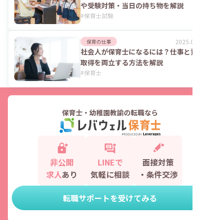
や受験対策・当日の持ち物を解説
#
保育士試験
2025.08.25
保育の仕事
社会人が保育士になるには？仕事と資格
取得を両立する方法を解説
#
保育士
保育士・幼稚園教諭の転職なら
非公開
LINEで
面接対策
求人
あり
気軽に相談
・条件交渉
転職サポートを受けてみる