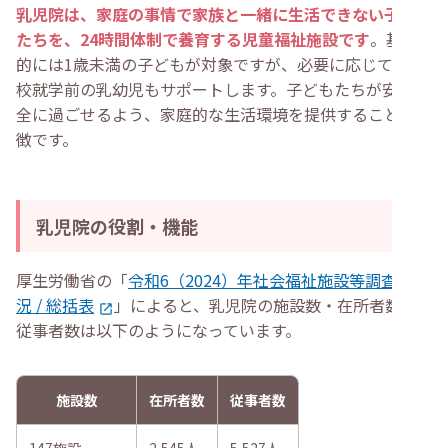
・
乳児院の保育士求人を探す方法
乳児院は、家庭の事情で家族と一緒に生活できない子ども
・
乳児院のWebサイトで採用情報を確認する
たちを、24時間体制で養育する児童福祉施設です
。基本
・
保育士向けの求人サイトで探す
・
保育士向けの転職エージェントに相談する
的には1歳未満の子どもが対象ですが、必要に応じて小学
・
「乳児院で働くには？」と考えている方によくある質問
校就学前の乳幼児もサポートします。子どもたちが安心安
・
乳児院の給料は保育園よりも高いですか？
全に過ごせるよう、家庭的な生活環境を提供することが特
・
乳児院で働くには大学卒業の学歴が必要？
・
乳児院で働くのに向いていない人の傾向はあります
徴です。
か？
・
乳児院で働く際に役立つ資格はありますか？
・
まとめ
乳児院の役割・機能
厚生労働省の「
令和6（2024）年社会福祉施設等調査の概
況 / 総括表
」によると、乳児院の施設数・在所者数・
従事者数は以下のようになっています。
施設数
在所者数
従事者数