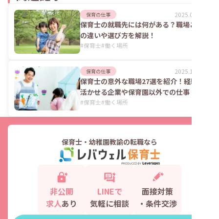
2025.06.02
保育の仕事
保育士の就職先には何がある？職場ごと
の違いや選び方を解説！
#
保育士
#
働く場所
2025.12.22
保育の仕事
保育士の意外な職場27選を紹介！経験が
活かせる企業や保育園以外での仕事
#
保育士
#
働く場所
保育士・幼稚園教諭の転職なら
非公開
LINEで
面接対策
求人
あり
気軽に相談
・条件交渉