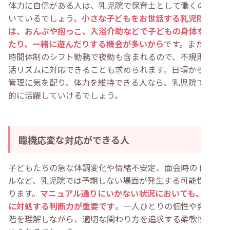
体力に自信がある人は、乳児院で保育士として働くのに向
いているでしょう。
小さな子どもをお世話する乳児院で
は、おんぶや抱っこ、入浴介助などで子どもの身体を支え
たり、一緒に遊んだりする機会が多いから
です。また、24
時間体制のシフト勤務で夜勤も含まれるので、不規則な生
活リズムに対応できることも求められます。日頃から健康
管理に気を配り、体力を維持できる人なら、乳児院で長期
的に活躍していけるでしょう。
臨機応変な対応ができる人
子どもたちの急な体調変化や情緒不安定、面会時のトラブ
ルなど、乳児院では予期しない場面が発生する可能性があ
ります。
マニュアル通りにいかない状況においても、冷静
に対処する判断力が重要です
。一人ひとりの個性や発達段
階を理解しながら、適切な関わり方を追求する柔軟性が求