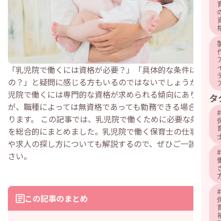
「乳児院で働くには資格が必要？」「具体的な条件はある
の？」と疑問に感じる方もいるのではないでしょうか。乳
児院で働くには専門的な資格が求められる傾向にあります
タ
が、職種によっては無資格であっても勤務できる場合があ
#
ります。 この記事では、乳児院で働くために必要な条件
を総合的にまとめました。乳児院で働く保育士の仕事内容
や求人の探し方についても解説するので、ぜひご一読くだ
#
さい。
#
この記事のまとめ