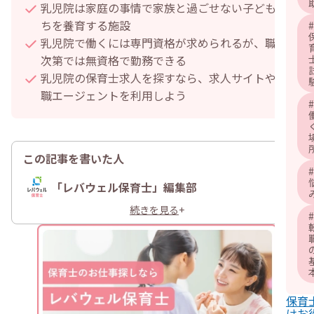
乳児院は家庭の事情で家族と過ごせない子どもた
ちを養育する施設
#
乳児院で働くには専門資格が求められるが、職種
次第では無資格で勤務できる
乳児院の保育士求人を探すなら、求人サイトや転
職エージェントを利用しよう
#
この記事を書いた人
#
「レバウェル保育士」編集部
続きを見る
+
#
保育
けお