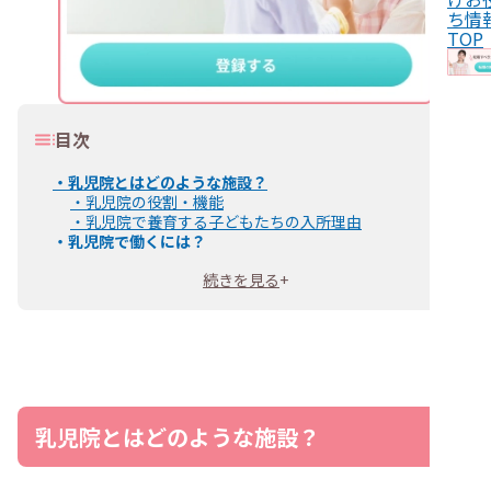
ち情
TOP
目次
・
乳児院とはどのような施設？
・
乳児院の役割・機能
・
乳児院で養育する子どもたちの入所理由
・
乳児院で働くには？
・
乳児院で働くのに必要な資格
続きを見る
+
・
乳児院は資格なしでも働ける？
・
乳児院で働く際に求められるスキル
・
乳児院で働く保育士の仕事内容
・
乳児院で働く保育士の働き方
・
日勤・夜勤別の1日のスケジュール例
・
乳児院で働く保育士の雇用形態
・
乳児院で働くのに向いている保育士の特徴
・
忍耐強く子どもと向き合える人
乳児院とはどのような施設？
・
チームで働くのが得意な人
・
体力に自信がある人
・
臨機応変な対応ができる人