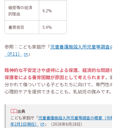
破産等の経済
6.2%
的理由
養育拒否
5.9%
参照：こども家庭庁「
児童養護施設入所児童等調査の概要
（P.11）
」
精神的な不安定さや虐待による保護、経済的な問題など、
保護者による養育困難が原因として考えられます
。家族と
分かれて傷ついている子どもたちに向けて、専門性の高い
心理的ケアを提供できることも、乳幼児の強みです。
出典
こども家庭庁「
児童養護施設入所児童等調査の概要（令和5
年2月1日現在）
」（2026年6月18日）