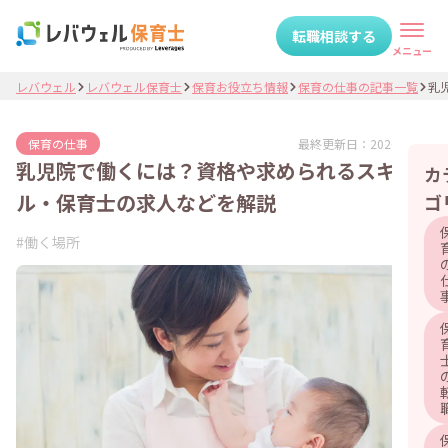
転職相談する
メニュー
レバウェル
レバウェル保育士
保育お役立ち情報
保育の仕事の記事一覧
乳児
最終更新日：
2026.07.09
保育の仕事
乳児院で働くには？資格や求められるスキ
カ
ル・保育士の求人などを解説
ゴ
#
働く場所