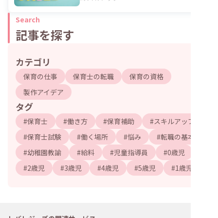
Search
記事を探す
カテゴリ
保育の仕事
保育士の転職
保育の資格
製作アイデア
タグ
#
保育士
#
働き方
#
保育補助
#
スキルアップ
#
保育士試験
#
働く場所
#
悩み
#
転職の基本
#
幼稚園教諭
#
給料
#
児童指導員
#
0歳児
#
2歳児
#
3歳児
#
4歳児
#
5歳児
#
1歳児