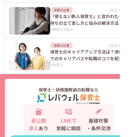
2025.08.28
保育の仕事
「使えない新人保育士」と言われた…気
持ちの立て直し方と悩みの解決方法
#
保育士
#
悩み
2025.09.17
保育の仕事
保育士のキャリアアップ方法は？保育園
でのキャリアパスや転職のコツを紹介
#
保育士
保育士・幼稚園教諭の転職なら
非公開
LINEで
面接対策
求人
あり
気軽に相談
・条件交渉