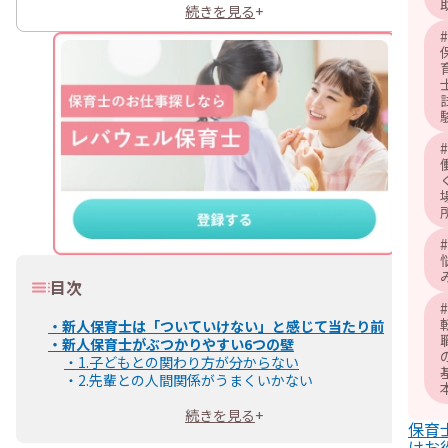
続きを見る
+
#
#
#
目次
#
・
新人保育士は「ついていけない」と感じて当たり前
・
新人保育士がぶつかりやすい6つの壁
・
1.子どもとの関わり方が分からない
・
2.先輩との人間関係がうまくいかない
・
3.自分で判断して行動するのが怖い
続きを見る
+
・
4.保護者とのコミュニケーションが難しい
保育
・
5.やるべきことが多過ぎて時間が足りない
けお