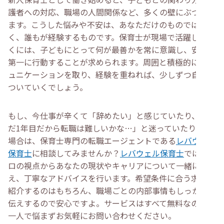
護者への対応、職場の人間関係など、多くの壁にぶつかり
ます。こうした悩みや不安は、あなただけのものではな
く、誰もが経験するものです。保育士が現場で活躍してい
くには、子どもにとって何が最善かを常に意識し、安全を
第一に行動することが求められます。周囲と積極的にコミ
ュニケーションを取り、経験を重ねれば、少しずつ自信が
ついていくでしょう。
もし、今仕事が辛くて「辞めたい」と感じていたり、「ま
だ1年目だから転職は難しいかな…」と迷っていたりする
場合は、保育士専門の転職エージェントである
レバウェル
保育士
に相談してみませんか？
レバウェル保育士
では、プ
ロの視点からあなたの現状やキャリアについて一緒に考
え、丁寧なアドバイスを行います。希望条件に合う求人を
紹介するのはもちろん、職場ごとの内部事情もしっかりお
伝えするので安心ですよ。サービスはすべて無料なので、
一人で悩まずお気軽にお問い合わせください。