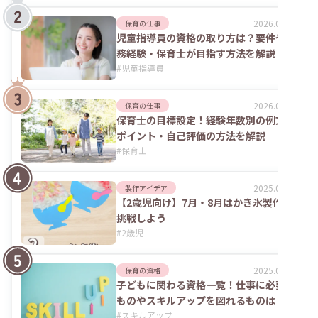
2026.07.24
保育の仕事
児童指導員の資格の取り方は？要件や実
務経験・保育士が目指す方法を解説
#
児童指導員
2026.02.09
保育の仕事
保育士の目標設定！経験年数別の例文や
ポイント・自己評価の方法を解説
#
保育士
2025.09.04
製作アイデア
【2歳児向け】7月・8月はかき氷製作に
挑戦しよう
#
2歳児
2025.06.02
保育の資格
子どもに関わる資格一覧！仕事に必要な
ものやスキルアップを図れるものは？
#
スキルアップ