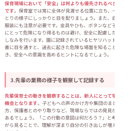
保育現場において「安全」は何よりも優先されるべき要素
です
。保育室では常に全体が見渡せる位置に立ち、一人ひ
とりの様子にしっかりと目を配りましょう。また、自身の
服装にも注意が必要です。金具やひも、ボタンなど子ども
にとって危険になり得るものは避け、安全に配慮した身だ
しなみを行います。園に記録されているヒヤリハット報告
書に目を通すと、過去に起きた危険な場面を知ることがで
き、安全への意識を高めるヒントになるでしょう。
3.先輩の業務の様子を観察して記録する
先輩保育士の動きを観察することは、新人にとって学びの
機会となります
。子どもへの声のかけ方や集団のまとめ
方、保護者とのやり取りなど、現場ならではの発見が多く
あるでしょう。「この行動の意図は何だろう？」と考えな
がら見ることで、理解が深まり自分の引き出しが増えてい