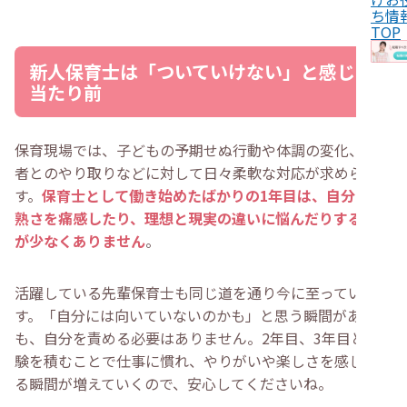
・
6.子どものケガで自己嫌悪に陥ってしまう
ち情
・
新人保育士が持つべき6つの心構え
TOP
・
1.子どもにとって最善のことを選ぶ
・
2.子どもの安全を最優先する
新人保育士は「ついていけない」と感じて
・
3.先輩の業務の様子を観察して記録する
・
4.前向きにスキルを習得して成長につなげる
当たり前
・
5.保護者に自信を持って明るく対応する
・
6.自分なりのストレス発散方法を見つける
・
新人保育士が先輩や同期と良い人間関係を築くコツ
保育現場では、子どもの予期せぬ行動や体調の変化、保護
・
挨拶や感謝など基本的なマナーを守る
・
先輩に積極的に報連相をする
者とのやり取りなどに対して日々柔軟な対応が求められま
・
悩みや不安は抱え込まず早めに相談する
す。
保育士として働き始めたばかりの1年目は、自分の未
・
新人保育士が職場環境を見直すべきタイミング
・
努力や経験では解決できない問題がある
熟さを痛感したり、理想と現実の違いに悩んだりすること
・
ストレスが溜まり限界に達している
が少なくありません
。
・
新人保育士に関してよくある質問
・
仕事が辛いと感じている新人保育士へのメッセージは
ありますか？
活躍している先輩保育士も同じ道を通り今に至っていま
・
指導を受ける際に必要な心構えや新人保育士の基本は
す。「自分には向いていないのかも」と思う瞬間があって
何ですか？
・
保育士1年目の失敗に関する「あるある」を教えてく
も、自分を責める必要はありません。2年目、3年目と経
ださい
験を積むことで仕事に慣れ、やりがいや楽しさを感じられ
・
まとめ
る瞬間が増えていくので、安心してくださいね。