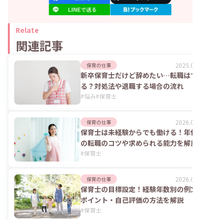
Relate
関連記事
2025.06.18
保育の仕事
新卒保育士だけど辞めたい…転職はでき
る？対処法や退職する場合の流れ
#
悩み
#
保育士
2026.08.06
保育の仕事
保育士は未経験からでも働ける！年代別
の転職のコツや求められる能力を解説
#
保育士
2026.02.09
保育の仕事
保育士の目標設定！経験年数別の例文や
ポイント・自己評価の方法を解説
#
保育士