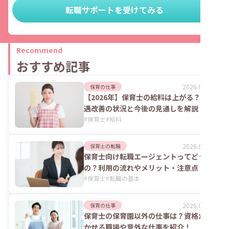
転職サポートを受けてみる
Recommend
おすすめ記事
2026.08.06
保育の仕事
【2026年】保育士の給料は上がる？処
遇改善の状況と今後の見通しを解説
#
保育士
#
給料
2026.08.06
保育士の転職
保育士向け転職エージェントってどうな
の？利用の流れやメリット・注意点
#
保育士
#
転職の基本
2026.07.24
保育の仕事
保育士の保育園以外の仕事は？資格が活
かせる職場や意外な仕事を紹介！