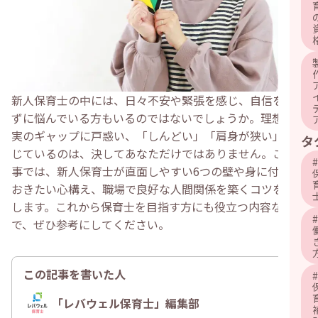
新人保育士の中には、日々不安や緊張を感じ、自信を持て
ずに悩んでいる方もいるのではないでしょうか。理想と現
実のギャップに戸惑い、「しんどい」「肩身が狭い」と感
タ
じているのは、決してあなただけではありません。この記
#
事では、新人保育士が直面しやすい6つの壁や身に付けて
おきたい心構え、職場で良好な人間関係を築くコツを解説
します。これから保育士を目指す方にも役立つ内容なの
#
で、ぜひ参考にしてください。
この記事を書いた人
#
「レバウェル保育士」編集部