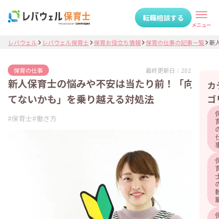
転職相談する
メニュー
レバウェル
レバウェル保育士
保育お役立ち情報
保育の仕事の記事一覧
新人
最終更新日：
2025.08.28
保育の仕事
新人保育士の悩みや不安は当たり前！「向い
カ
てないかも」を乗り越える対処法
ゴ
#
保育士
#
働き方