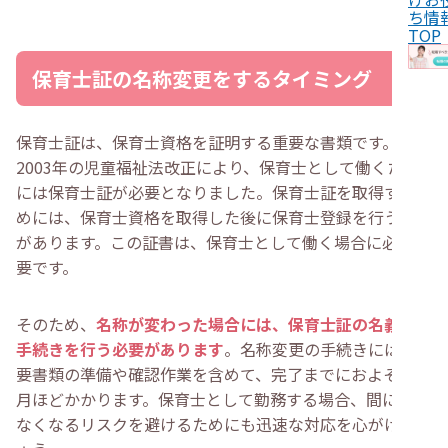
・
保育士証の名称を変更する前に確認したいポイント
ち情
・
保育士証の名称変更はめんどくさい？しないとどうな
TOP
る？
・
名称の変更は必要？
保育士証の名称変更をするタイミング
・
住所変更は引越しの都度必要？
・
名称変更の有効期限は？
・
変更後の保育士証がないと転職できない？
・
名称変更した保育士証はいつ届く？
保育士証は、保育士資格を証明する重要な書類です。
・
保育士証は旧姓のまま勤務できる？
2003年の児童福祉法改正により、保育士として働くため
・
旧姓で勤務するメリット
・
新姓で勤務するメリット
には保育士証が必要となりました。保育士証を取得するた
・
保育士証の名称変更についてよくある質問
めには、保育士資格を取得した後に保育士登録を行う必要
・
名称変更したいけど保育士証をなくした！再発行はで
きる？
があります。この証書は、保育士として働く場合に必ず必
・
保育士証の名前変更はどこで行うのですか？
要です。
・
まとめ
そのため、
名称が変わった場合には、保育士証の名義変更
手続きを行う必要があります
。名称変更の手続きには、必
要書類の準備や確認作業を含めて、完了までにおよそ2ヶ
月ほどかかります。保育士として勤務する場合、間に合わ
なくなるリスクを避けるためにも迅速な対応を心がけまし