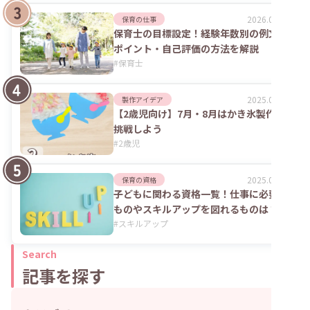
2026.02.09
保育の仕事
保育士の目標設定！経験年数別の例文や
ポイント・自己評価の方法を解説
#
保育士
2025.09.04
製作アイデア
【2歳児向け】7月・8月はかき氷製作に
挑戦しよう
#
2歳児
2025.06.02
保育の資格
子どもに関わる資格一覧！仕事に必要な
ものやスキルアップを図れるものは？
#
スキルアップ
Search
記事を探す