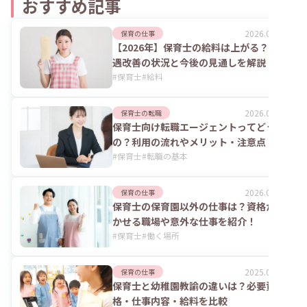
おすすめ記事
2026.08.06
保育の仕事
【2026年】保育士の給料は上がる？処
遇改善の状況と今後の見通しを解説
#
保育士
#
給料
2026.08.06
保育士の転職
保育士向け転職エージェントってどうな
の？利用の流れやメリット・注意点
#
保育士
#
転職の基本
2026.07.24
保育の仕事
保育士の保育園以外の仕事は？資格が活
かせる職場や意外な仕事を紹介！
#
保育士
#
働く場所
2025.06.02
保育の仕事
保育士と幼稚園教諭の違いは？必要資
格・仕事内容・給料を比較