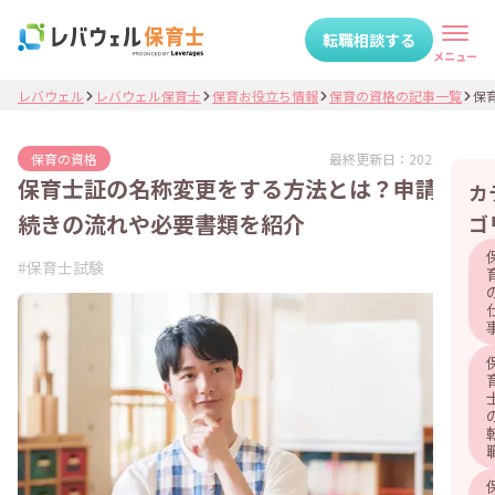
転職相談する
メニュー
レバウェル
レバウェル保育士
保育お役立ち情報
保育の資格の記事一覧
保育
最終更新日：
2025.07.25
保育の資格
保育士証の名称変更をする方法とは？申請手
カ
続きの流れや必要書類を紹介
ゴ
#
保育士試験