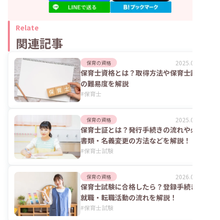
Relate
関連記事
2025.05.12
保育の資格
保育士資格とは？取得方法や保育士試験
の難易度を解説
#
保育士
2025.06.02
保育の資格
保育士証とは？発行手続きの流れや必要
書類・名義変更の方法などを解説！
#
保育士試験
2026.04.24
保育の資格
保育士試験に合格したら？登録手続きや
就職・転職活動の流れを解説！
#
保育士試験