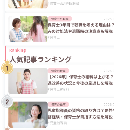
#
保育士
#
幼稚園教諭
2025.06.02
保育士の転職
保育士3年目で転職を考える理由は？悩
みの対処法や退職時の注意点も解説
#
保育士
Ranking
人気記事ランキング
2026.08.06
保育の仕事
【2026年】保育士の給料は上がる？処
遇改善の状況と今後の見通しを解説
#
保育士
#
給料
2026.07.24
保育の仕事
児童指導員の資格の取り方は？要件や実
務経験・保育士が目指す方法を解説
#
児童指導員