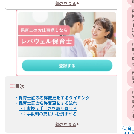
続きを見る
+
#
#
#
目次
#
・
保育士証の名称変更をするタイミング
・
保育士証の名称変更をする流れ
・
1.書換え手引きを取り寄せる
・
2.手数料の支払いを済ませる
・
3.必要書類をそろえる
続きを見る
+
・
4.申請書類を提出する
保育
・
5.保育士証の書換え交付がされる
けお