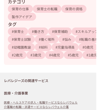
カテゴリ
保育の仕事
保育士の転職
保育の資格
製作アイデア
タグ
#
保育士
#
働き方
#
保育補助
#
スキルアップ
#
保育士試験
#
働く場所
#
悩み
#
転職の基本
#
幼稚園教諭
#
給料
#
児童指導員
#
0歳児
#
2歳児
#
3歳児
#
4歳児
#
5歳児
#
1歳児
レバレジーズの関連サービス
医療・介護事業
医療・ヘルスケアの求人・転職サービスならレバウェル
介護職の転職・派遣サービスならレバウェル介護