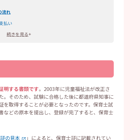
の流れ
支払い
続きを見る
+
の流れ
どうなってしまうのか
き方法
と準備
は何が違う？
どのくらいで届く？
証明する書類です
。2003年に児童福祉法が改正さ
有効期限はある？
た。そのため、試験に合格した後に都道府県知事に
けますか？
証を取得することが必要となったのです。保育士試
書などの原本を提出し、登録が完了すると、保育士
証の見本
」によると、保育士証に記載されてい