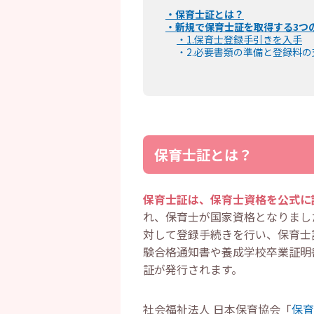
・
保育士証とは？
・
新規で保育士証を取得する3つ
・
1.保育士登録手引きを入手
・
2.必要書類の準備と登録料の
・
3.書類の提出と送付
・
保育士証を紛失したら？再発行
・
保育士証は必要？登録しないと
・
保育士証の名義・住所変更手続
・
書換え手引きの取り寄せ
・
手引き取り寄せに必要な書類
・
更新手続きの費用と支払い
保育士証とは？
・
交付申請に必要な書類と申請
・
保育士証についてよくある質問
・
保育士証と保育士資格証明書
・
急いでいるときに保育士証は
保育士証は、保育士資格を公式に
・
保育士証の名義・住所変更に
れ、保育士が国家資格となりまし
・
保育士証は旧姓のままでも働
・
まとめ
対して登録手続きを行い、保育士
験合格通知書や養成学校卒業証明
証が発行されます。
社会福祉法人 日本保育協会「
保育