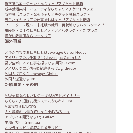
新卒就活エージェントならキャリアチケット就職
新卒就活無料コミュニティならキャリアチケットカフェ
新卒就活スカウトならキャリアチケット就職スカウト
若手ハイキャリアの仕事探しはキャリアチケット転職
フリーター・既卒・未経験の就職・再就職ならハタラクティブ
未経験・若手の仕事探しメディア／ハタラクティブ プラス
障がい者雇用ならワークリア
海外事業
メキシコでのお仕事探しはLeverages Career Mexico
アメリカでのお仕事探しはLeverages Career U.S.
留学生が日本で仕事を探すなら帰国GO.com
アメリカの生活情報＆観光情報はLighthouse
外国人採用ならLeverages Global
外国人派遣ならFNC
新規事業・その他
M&A支援ならレバレジーズM&Aアドバイザリー
らくらく入退院支援システムならわんコネ
AI面接ならNALYSYS
人と組織のお悩み解決ならNALYSYS Lab.
アジャイル開発ならagile effect
業務可視化はremopia
オンラインピル診療ならメデリピル
企業研究・選考対策ならFactBoard（ファクトボード）