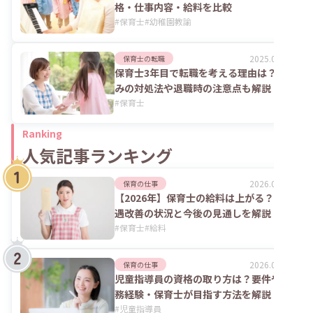
格・仕事内容・給料を比較
#
保育士
#
幼稚園教諭
2025.06.02
保育士の転職
保育士3年目で転職を考える理由は？悩
みの対処法や退職時の注意点も解説
#
保育士
Ranking
人気記事ランキング
2026.08.06
保育の仕事
【2026年】保育士の給料は上がる？処
遇改善の状況と今後の見通しを解説
#
保育士
#
給料
2026.07.24
保育の仕事
児童指導員の資格の取り方は？要件や実
務経験・保育士が目指す方法を解説
#
児童指導員