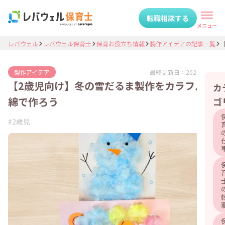
転職相談する
メニュー
レバウェル
レバウェル保育士
保育お役立ち情報
製作アイデアの記事一覧
最終更新日：
2026.03.24
製作アイデア
【2歳児向け】冬の雪だるま製作をカラフルな
カ
綿で作ろう
ゴ
#
2歳児