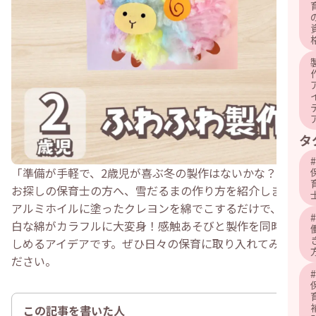
タ
#
「準備が手軽で、2歳児が喜ぶ冬の製作はないかな？」と
お探しの保育士の方へ、雪だるまの作り方を紹介します。
アルミホイルに塗ったクレヨンを綿でこするだけで、真っ
#
白な綿がカラフルに大変身！感触あそびと製作を同時に楽
しめるアイデアです。ぜひ日々の保育に取り入れてみてく
ださい。
#
この記事を書いた人