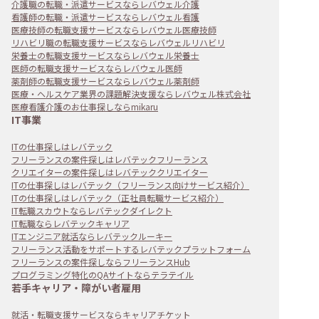
介護職の転職・派遣サービスならレバウェル介護
看護師の転職・派遣サービスならレバウェル看護
医療技師の転職支援サービスならレバウェル医療技師
リハビリ職の転職支援サービスならレバウェルリハビリ
栄養士の転職支援サービスならレバウェル栄養士
医師の転職支援サービスならレバウェル医師
薬剤師の転職支援サービスならレバウェル薬剤師
医療・ヘルスケア業界の課題解決支援ならレバウェル株式会社
医療看護介護のお仕事探しならmikaru
IT事業
ITの仕事探しはレバテック
フリーランスの案件探しはレバテックフリーランス
クリエイターの案件探しはレバテッククリエイター
ITの仕事探しはレバテック（フリーランス向けサービス紹介）
ITの仕事探しはレバテック（正社員転職サービス紹介）
IT転職スカウトならレバテックダイレクト
IT転職ならレバテックキャリア
ITエンジニア就活ならレバテックルーキー
フリーランス活動をサポートするレバテックプラットフォーム
フリーランスの案件探しならフリーランスHub
プログラミング特化のQAサイトならテラテイル
若手キャリア・障がい者雇用
就活・転職支援サービスならキャリアチケット