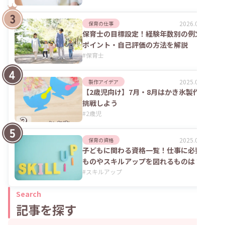
2026.02.09
保育の仕事
保育士の目標設定！経験年数別の例文や
ポイント・自己評価の方法を解説
#
保育士
2025.09.04
製作アイデア
【2歳児向け】7月・8月はかき氷製作に
挑戦しよう
#
2歳児
2025.06.02
保育の資格
子どもに関わる資格一覧！仕事に必要な
ものやスキルアップを図れるものは？
#
スキルアップ
Search
記事を探す