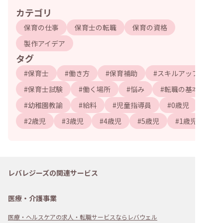
カテゴリ
保育の仕事
保育士の転職
保育の資格
製作アイデア
タグ
#
保育士
#
働き方
#
保育補助
#
スキルアップ
#
保育士試験
#
働く場所
#
悩み
#
転職の基本
#
幼稚園教諭
#
給料
#
児童指導員
#
0歳児
#
2歳児
#
3歳児
#
4歳児
#
5歳児
#
1歳児
レバレジーズの関連サービス
医療・介護事業
医療・ヘルスケアの求人・転職サービスならレバウェル