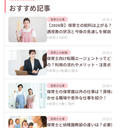
おすすめ記事
2026.08.06
保育の仕事
【2026年】保育士の給料は上がる？処
遇改善の状況と今後の見通しを解説
#
保育士
#
給料
2026.08.06
保育士の転職
保育士向け転職エージェントってどうな
の？利用の流れやメリット・注意点
#
保育士
#
転職の基本
2026.07.24
保育の仕事
保育士の保育園以外の仕事は？資格が活
かせる職場や意外な仕事を紹介！
#
保育士
#
働く場所
2025.06.02
保育の仕事
保育士と幼稚園教諭の違いは？必要資