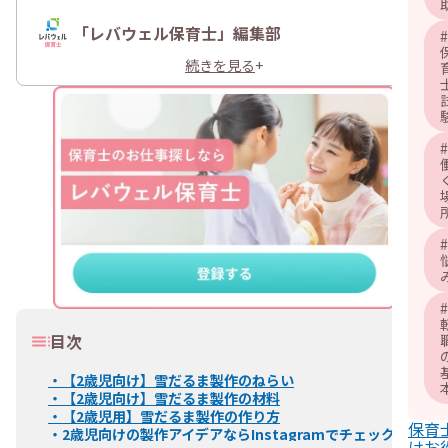
「レバウェル保育士」編集部
#
続きを見る
+
#
#
#
目次
・
【2歳児向け】雪だるま製作のねらい
・
【2歳児向け】雪だるま製作の材料
・
【2歳児用】雪だるま製作の作り方
保育
・
2歳児向けの製作アイデアならInstagramでチェック！
けお