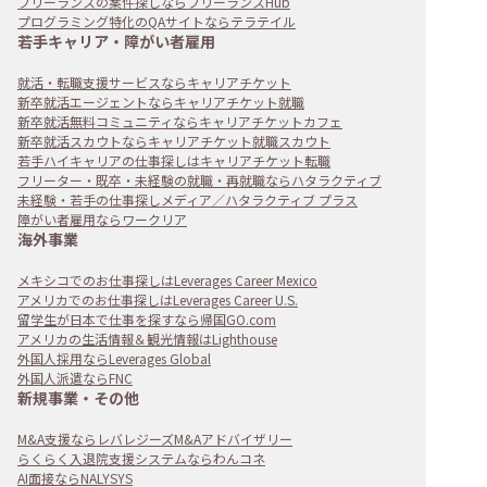
フリーランスの案件探しならフリーランスHub
プログラミング特化のQAサイトならテラテイル
若手キャリア・障がい者雇用
就活・転職支援サービスならキャリアチケット
新卒就活エージェントならキャリアチケット就職
新卒就活無料コミュニティならキャリアチケットカフェ
新卒就活スカウトならキャリアチケット就職スカウト
若手ハイキャリアの仕事探しはキャリアチケット転職
フリーター・既卒・未経験の就職・再就職ならハタラクティブ
未経験・若手の仕事探しメディア／ハタラクティブ プラス
障がい者雇用ならワークリア
海外事業
メキシコでのお仕事探しはLeverages Career Mexico
アメリカでのお仕事探しはLeverages Career U.S.
留学生が日本で仕事を探すなら帰国GO.com
アメリカの生活情報＆観光情報はLighthouse
外国人採用ならLeverages Global
外国人派遣ならFNC
新規事業・その他
M&A支援ならレバレジーズM&Aアドバイザリー
らくらく入退院支援システムならわんコネ
AI面接ならNALYSYS