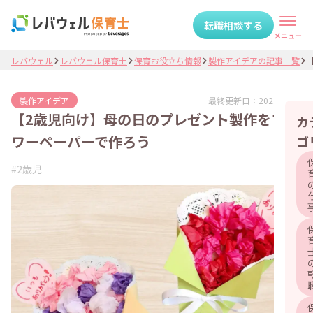
転職相談する
メニュー
レバウェル
レバウェル保育士
保育お役立ち情報
製作アイデアの記事一覧
最終更新日：
2025.08.07
製作アイデア
【2歳児向け】母の日のプレゼント製作をフラ
カ
ワーペーパーで作ろう
ゴ
#
2歳児