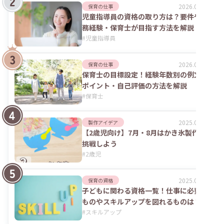
2026.07.24
保育の仕事
児童指導員の資格の取り方は？要件や実
務経験・保育士が目指す方法を解説
#
児童指導員
2026.02.09
保育の仕事
保育士の目標設定！経験年数別の例文や
ポイント・自己評価の方法を解説
#
保育士
2025.09.04
製作アイデア
【2歳児向け】7月・8月はかき氷製作に
挑戦しよう
#
2歳児
2025.06.02
保育の資格
子どもに関わる資格一覧！仕事に必要な
ものやスキルアップを図れるものは？
#
スキルアップ