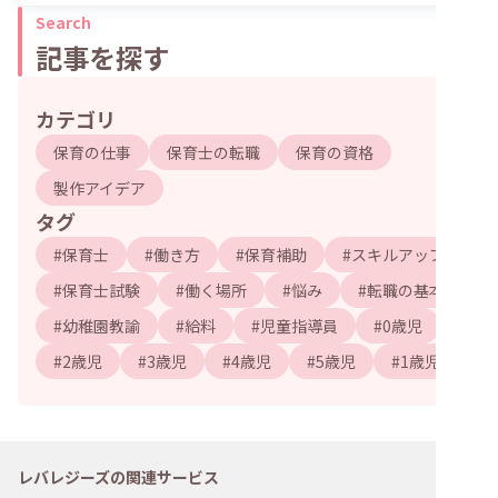
Search
記事を探す
カテゴリ
保育の仕事
保育士の転職
保育の資格
製作アイデア
タグ
#
保育士
#
働き方
#
保育補助
#
スキルアップ
#
保育士試験
#
働く場所
#
悩み
#
転職の基本
#
幼稚園教諭
#
給料
#
児童指導員
#
0歳児
#
2歳児
#
3歳児
#
4歳児
#
5歳児
#
1歳児
レバレジーズの関連サービス