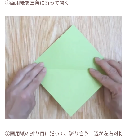
②画用紙を三角に折って開く
③画用紙の折り目に沿って、隣り合う二辺が左右対称にな