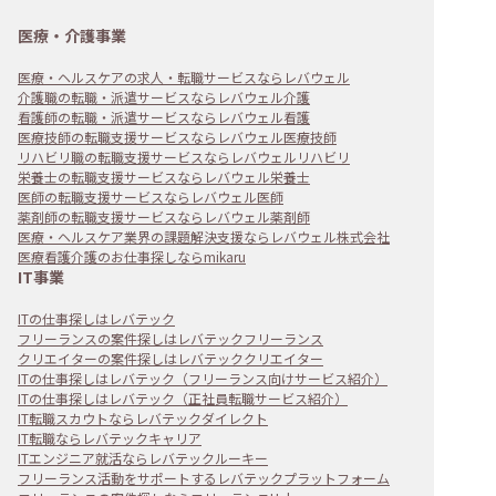
医療・介護事業
医療・ヘルスケアの求人・転職サービスならレバウェル
介護職の転職・派遣サービスならレバウェル介護
看護師の転職・派遣サービスならレバウェル看護
医療技師の転職支援サービスならレバウェル医療技師
リハビリ職の転職支援サービスならレバウェルリハビリ
栄養士の転職支援サービスならレバウェル栄養士
医師の転職支援サービスならレバウェル医師
薬剤師の転職支援サービスならレバウェル薬剤師
医療・ヘルスケア業界の課題解決支援ならレバウェル株式会社
医療看護介護のお仕事探しならmikaru
IT事業
ITの仕事探しはレバテック
フリーランスの案件探しはレバテックフリーランス
クリエイターの案件探しはレバテッククリエイター
ITの仕事探しはレバテック（フリーランス向けサービス紹介）
ITの仕事探しはレバテック（正社員転職サービス紹介）
IT転職スカウトならレバテックダイレクト
IT転職ならレバテックキャリア
ITエンジニア就活ならレバテックルーキー
フリーランス活動をサポートするレバテックプラットフォーム