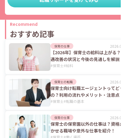
Recommend
おすすめ記事
2026.08.06
保育の仕事
【2026年】保育士の給料は上がる？処
遇改善の状況と今後の見通しを解説
#
保育士
#
給料
2026.08.06
保育士の転職
保育士向け転職エージェントってどうな
の？利用の流れやメリット・注意点
#
保育士
#
転職の基本
2026.07.24
保育の仕事
保育士の保育園以外の仕事は？資格が活
かせる職場や意外な仕事を紹介！
#
保育士
#
働く場所