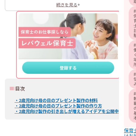
続きを見る
+
#
#
#
目次
#
・
2歳児向け母の日のプレゼント製作の材料
・
2歳児向け母の日のプレゼント製作の作り方
・
2歳児向け製作の引き出しが増えるアイデアを公開中
保育
けお