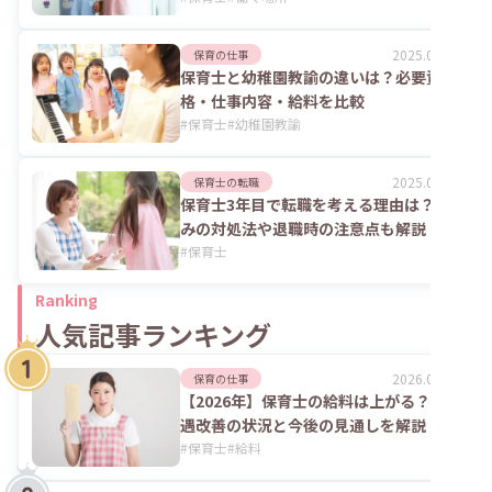
2025.06.02
保育の仕事
保育士と幼稚園教諭の違いは？必要資
格・仕事内容・給料を比較
#
保育士
#
幼稚園教諭
2025.06.02
保育士の転職
保育士3年目で転職を考える理由は？悩
みの対処法や退職時の注意点も解説
#
保育士
Ranking
人気記事ランキング
2026.08.06
保育の仕事
【2026年】保育士の給料は上がる？処
遇改善の状況と今後の見通しを解説
#
保育士
#
給料