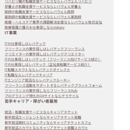
リハビリ職の転職支援サービスならレバウェルリハビリ
栄養士の転職支援サービスならレバウェル栄養士
医師の転職支援サービスならレバウェル医師
薬剤師の転職支援サービスならレバウェル薬剤師
医療・ヘルスケア業界の課題解決支援ならレバウェル株式会社
医療看護介護のお仕事探しならmikaru
IT事業
ITの仕事探しはレバテック
フリーランスの案件探しはレバテックフリーランス
クリエイターの案件探しはレバテッククリエイター
ITの仕事探しはレバテック（フリーランス向けサービス紹介）
ITの仕事探しはレバテック（正社員転職サービス紹介）
IT転職スカウトならレバテックダイレクト
IT転職ならレバテックキャリア
ITエンジニア就活ならレバテックルーキー
フリーランス活動をサポートするレバテックプラットフォーム
フリーランスの案件探しならフリーランスHub
プログラミング特化のQAサイトならテラテイル
若手キャリア・障がい者雇用
就活・転職支援サービスならキャリアチケット
新卒就活エージェントならキャリアチケット就職
新卒就活無料コミュニティならキャリアチケットカフェ
新卒就活スカウトならキャリアチケット就職スカウト