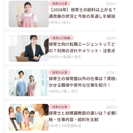
2026.08.06
保育の仕事
【2026年】保育士の給料は上がる？処
遇改善の状況と今後の見通しを解説
#
保育士
#
給料
2026.08.06
保育士の転職
保育士向け転職エージェントってどうな
の？利用の流れやメリット・注意点
#
保育士
#
転職の基本
2026.07.24
保育の仕事
保育士の保育園以外の仕事は？資格が活
かせる職場や意外な仕事を紹介！
#
保育士
#
働く場所
2025.06.02
保育の仕事
保育士と幼稚園教諭の違いは？必要資
格・仕事内容・給料を比較
#
保育士
#
幼稚園教諭