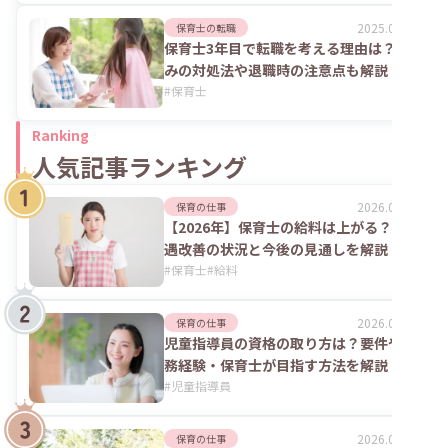
2025.06.02
保育士の転職
保育士3年目で転職を考える理由は？悩
みの対処法や退職時の注意点も解説
#
保育士
Ranking
人気記事ランキング
2026.08.06
保育の仕事
【2026年】保育士の給料は上がる？処
遇改善の状況と今後の見通しを解説
#
保育士
#
給料
2026.07.24
保育の仕事
児童指導員の資格の取り方は？要件や実
務経験・保育士が目指す方法を解説
#
児童指導員
2026.02.09
保育の仕事