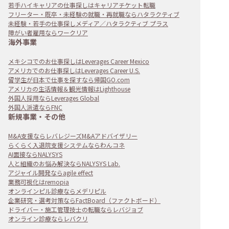
若手ハイキャリアの仕事探しはキャリアチケット転職
フリーター・既卒・未経験の就職・再就職ならハタラクティブ
未経験・若手の仕事探しメディア／ハタラクティブ プラス
障がい者雇用ならワークリア
海外事業
メキシコでのお仕事探しはLeverages Career Mexico
アメリカでのお仕事探しはLeverages Career U.S.
留学生が日本で仕事を探すなら帰国GO.com
アメリカの生活情報＆観光情報はLighthouse
外国人採用ならLeverages Global
外国人派遣ならFNC
新規事業・その他
M&A支援ならレバレジーズM&Aアドバイザリー
らくらく入退院支援システムならわんコネ
AI面接ならNALYSYS
人と組織のお悩み解決ならNALYSYS Lab.
アジャイル開発ならagile effect
業務可視化はremopia
オンラインピル診療ならメデリピル
企業研究・選考対策ならFactBoard（ファクトボード）
ドライバー・施工管理技士の転職ならレバジョブ
オンライン診療ならレバクリ