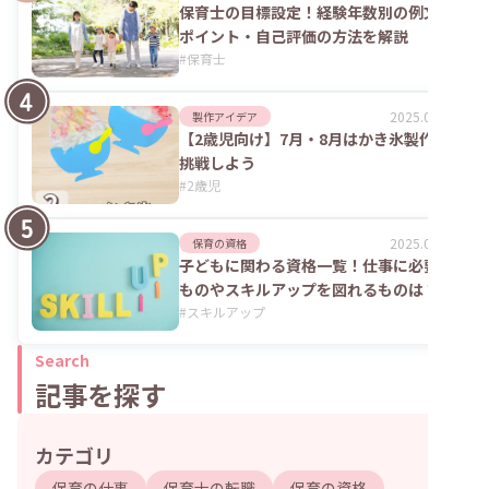
保育士の目標設定！経験年数別の例文や
ポイント・自己評価の方法を解説
#
保育士
2025.09.04
製作アイデア
【2歳児向け】7月・8月はかき氷製作に
挑戦しよう
#
2歳児
2025.06.02
保育の資格
子どもに関わる資格一覧！仕事に必要な
ものやスキルアップを図れるものは？
#
スキルアップ
Search
記事を探す
カテゴリ
保育の仕事
保育士の転職
保育の資格