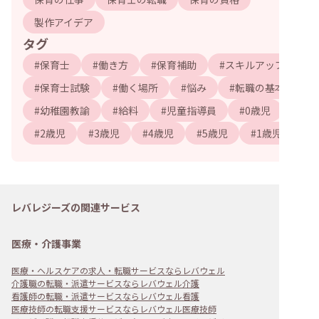
製作アイデア
タグ
#
保育士
#
働き方
#
保育補助
#
スキルアップ
#
保育士試験
#
働く場所
#
悩み
#
転職の基本
#
幼稚園教諭
#
給料
#
児童指導員
#
0歳児
#
2歳児
#
3歳児
#
4歳児
#
5歳児
#
1歳児
レバレジーズの関連サービス
医療・介護事業
医療・ヘルスケアの求人・転職サービスならレバウェル
介護職の転職・派遣サービスならレバウェル介護
看護師の転職・派遣サービスならレバウェル看護
医療技師の転職支援サービスならレバウェル医療技師