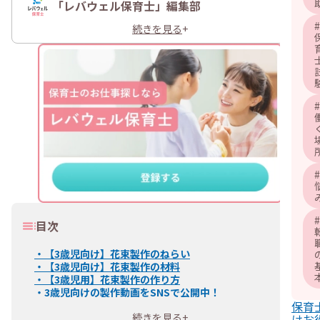
「レバウェル保育士」編集部
#
続きを見る
+
#
#
#
目次
・
【3歳児向け】花束製作のねらい
・
【3歳児向け】花束製作の材料
・
【3歳児用】花束製作の作り方
・
3歳児向けの製作動画をSNSで公開中！
保育
続きを見る
+
けお