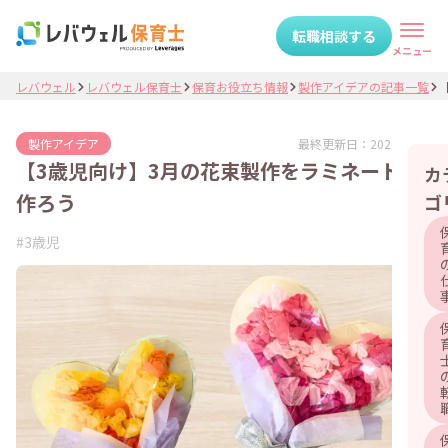
転職相談する
メニュー
レバウェル
レバウェル保育士
保育お役立ち情報
製作アイデアの記事一覧
【
最終更新日：
2026.06.04
製作アイデア
【3歳児向け】3月の花束製作をラミネートで
カ
作ろう
ゴ
#
3歳児