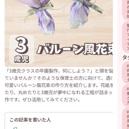
タ
#
「3歳児クラスの卒園製作、何にしよう？」と頭を悩ませ
ていませんか？そのような保育士の方に向けて、透け感が
可愛いバルーン風花束の作り方を紹介します。花紙を破っ
#
たり、丸めたりと3歳児が夢中になれる工程が詰まった製
作です。ぜひ活用してみてください。
#
この記事を書いた人