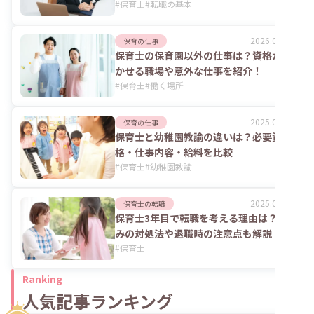
#
保育士
#
転職の基本
2026.07.24
保育の仕事
保育士の保育園以外の仕事は？資格が活
かせる職場や意外な仕事を紹介！
#
保育士
#
働く場所
2025.06.02
保育の仕事
保育士と幼稚園教諭の違いは？必要資
格・仕事内容・給料を比較
#
保育士
#
幼稚園教諭
2025.06.02
保育士の転職
保育士3年目で転職を考える理由は？悩
みの対処法や退職時の注意点も解説
#
保育士
Ranking
人気記事ランキング