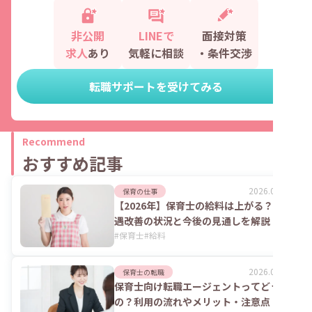
非公開
LINEで
面接対策
求人
あり
気軽に相談
・条件交渉
転職サポートを受けてみる
Recommend
おすすめ記事
2026.08.06
保育の仕事
【2026年】保育士の給料は上がる？処
遇改善の状況と今後の見通しを解説
#
保育士
#
給料
2026.08.06
保育士の転職
保育士向け転職エージェントってどうな
の？利用の流れやメリット・注意点