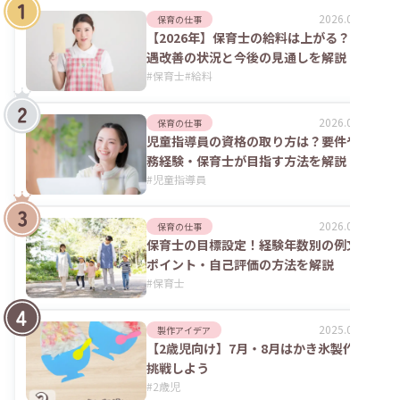
2026.08.06
保育の仕事
【2026年】保育士の給料は上がる？処
遇改善の状況と今後の見通しを解説
#
保育士
#
給料
2026.07.24
保育の仕事
児童指導員の資格の取り方は？要件や実
務経験・保育士が目指す方法を解説
#
児童指導員
2026.02.09
保育の仕事
保育士の目標設定！経験年数別の例文や
ポイント・自己評価の方法を解説
#
保育士
2025.09.04
製作アイデア
【2歳児向け】7月・8月はかき氷製作に
挑戦しよう
#
2歳児