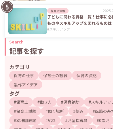
2025.06.02
保育の資格
子どもに関わる資格一覧！仕事に必要な
ものやスキルアップを図れるものは？
#
スキルアップ
Search
記事を探す
カテゴリ
保育の仕事
保育士の転職
保育の資格
製作アイデア
タグ
#
保育士
#
働き方
#
保育補助
#
スキルアップ
#
保育士試験
#
働く場所
#
悩み
#
転職の基本
#
幼稚園教諭
#
給料
#
児童指導員
#
0歳児