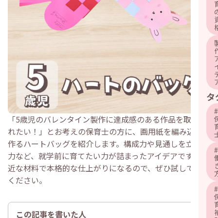
タ
#
「5歳児のバレンタイン製作に達成感のある作品を取り入
れたい！」とお考えの保育士の方に、画用紙を編み込んで
作るハートバッグを紹介します。構成力や見通しを立てる
#
力など、就学前に育てたい力が詰まったアイデアです。身
近な材料で本格的な仕上がりになるので、ぜひ試してみて
ください。
#
この記事を書いた人