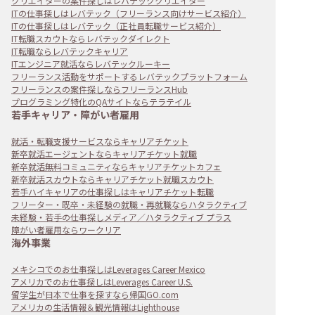
クリエイターの案件探しはレバテッククリエイター
ITの仕事探しはレバテック（フリーランス向けサービス紹介）
ITの仕事探しはレバテック（正社員転職サービス紹介）
IT転職スカウトならレバテックダイレクト
IT転職ならレバテックキャリア
ITエンジニア就活ならレバテックルーキー
フリーランス活動をサポートするレバテックプラットフォーム
フリーランスの案件探しならフリーランスHub
プログラミング特化のQAサイトならテラテイル
若手キャリア・障がい者雇用
就活・転職支援サービスならキャリアチケット
新卒就活エージェントならキャリアチケット就職
新卒就活無料コミュニティならキャリアチケットカフェ
新卒就活スカウトならキャリアチケット就職スカウト
若手ハイキャリアの仕事探しはキャリアチケット転職
フリーター・既卒・未経験の就職・再就職ならハタラクティブ
未経験・若手の仕事探しメディア／ハタラクティブ プラス
障がい者雇用ならワークリア
海外事業
メキシコでのお仕事探しはLeverages Career Mexico
アメリカでのお仕事探しはLeverages Career U.S.
留学生が日本で仕事を探すなら帰国GO.com
アメリカの生活情報＆観光情報はLighthouse