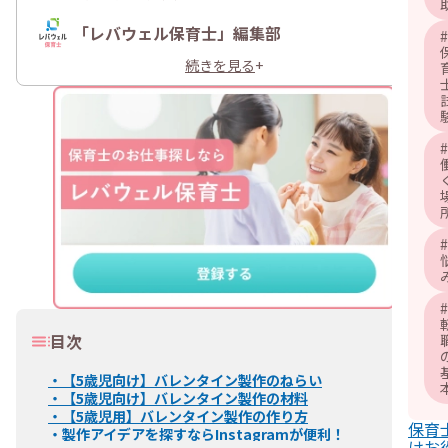
「レバウェル保育士」編集部
#
続きを見る
+
#
#
#
目次
・
【5歳児向け】バレンタイン製作のねらい
・
【5歳児向け】バレンタイン製作の材料
・
【5歳児用】バレンタイン製作の作り方
保育
・
製作アイデアを探すならInstagramが便利！
けお