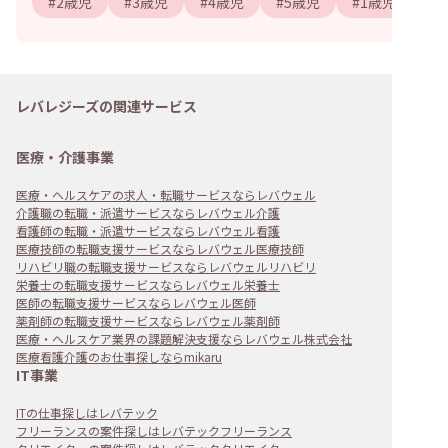
#
2歳児
#
3歳児
#
4歳児
#
5歳児
#
1歳児
レバレジーズの関連サービス
医療・介護事業
医療・ヘルスケアの求人・転職サービスならレバウェル
介護職の転職・派遣サービスならレバウェル介護
看護師の転職・派遣サービスならレバウェル看護
医療技師の転職支援サービスならレバウェル医療技師
リハビリ職の転職支援サービスならレバウェルリハビリ
栄養士の転職支援サービスならレバウェル栄養士
医師の転職支援サービスならレバウェル医師
薬剤師の転職支援サービスならレバウェル薬剤師
医療・ヘルスケア業界の課題解決支援ならレバウェル株式会社
医療看護介護のお仕事探しならmikaru
IT事業
ITの仕事探しはレバテック
フリーランスの案件探しはレバテックフリーランス