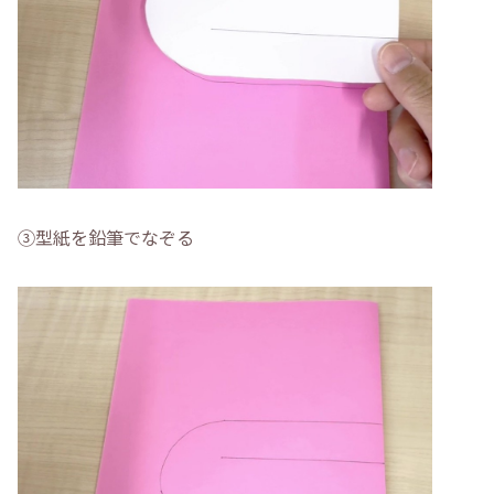
➂型紙を鉛筆でなぞる