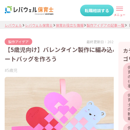
転職相談する
メニュー
レバウェル
レバウェル保育士
保育お役立ち情報
製作アイデアの記事一覧
最終更新日：
2026.05.13
製作アイデア
【5歳児向け】バレンタイン製作に編み込みハ
カ
ートバッグを作ろう
ゴ
#
5歳児