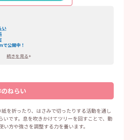
らい
料
方
amで公開中！
続きを見る
+
作のねらい
り紙を折ったり、はさみで切ったりする活動を通し
らいです。息を吹きかけてツリーを回すことで、動
使い方や強さを調整する力を養います。