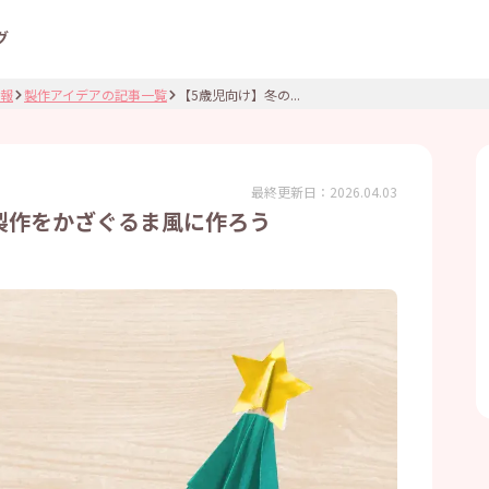
グ
報
製作アイデアの記事一覧
【5歳児向け】冬の...
最終更新日：
2026.04.03
製作をかざぐるま風に作ろう