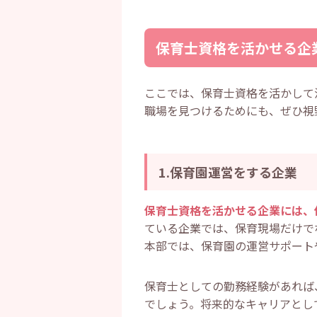
・
保育士資格を活かせる企業で働
・
希望の働き方に合わせて仕事
・
体力的・精神的な負担を減ら
保育士資格を活かせる企
・
現在よりも高収入を狙える可
・
保育士資格を活かせる企業で働
・
新たな知識やスキルを身につ
・
子どもと関わる機会が減る可
ここでは、保育士資格を活かして
・
資格による待遇改善が図れる
職場を見つけるためにも、ぜひ視
・
保育士資格を活かせる企業で評
・
コミュニケーション能力
・
マルチタスクのスキル
・
細かな気配り・配慮ができる
・
保育士資格を活かせる企業に転
1.保育園運営をする企業
・
1.資格に関連する業務でや
・
2.自己分析をして企業に通
・
3.希望する業界や仕事内容
保育士資格を活かせる企業には、
・
4.未経験者を歓迎している
ている企業では、保育現場だけで
・
5.転職理由を伝えるときは
・
6.転職エージェントによる
本部では、保育園の運営サポート
・
保育士資格を活かせる企業に関
・
保育士資格を活かせる一般企
・
保育士資格を活かせる企業に
保育士としての勤務経験があれば
・
まとめ
でしょう。将来的なキャリアとし