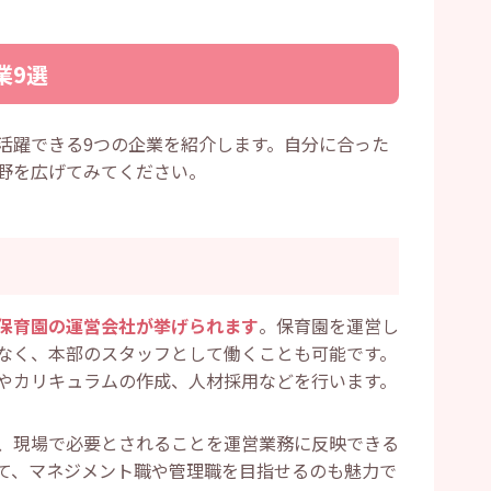
くメリット
を見つけられる
せる
業9選
能性がある
くデメリット
ける必要がある
能性がある
活躍できる9つの企業を紹介します。自分に合った
とは限らない
野を広げてみてください。
価されやすいスキル
力
職する6つのコツ
りたいことを洗い出す
用する強みを見つける
の理解を深める
保育園の運営会社が挙げられます
。保育園を運営し
求人を探す
なく、本部のスタッフとして働くことも可能です。
前向きな姿勢を示す
サポートを受ける
やカリキュラムの作成、人材採用などを行います。
してよくある質問
業の特徴はありますか？
は在宅の仕事もありますか？
、現場で必要とされることを運営業務に反映できる
て、マネジメント職や管理職を目指せるのも魅力で