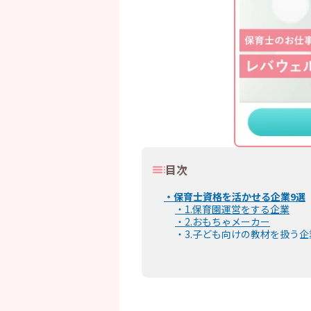
目次
・
保育士資格を活かせる企業9選
・
1.保育園運営をする企業
・
2.おもちゃメーカー
・
3.子ども向けの教材を扱う企
・
4.幼児教育や習い事の運営会
・
5.ファミリー向けのイベン
・
6.テーマパークの運営会社
・
7.写真館を運営する企業
・
8.保育業界の人材紹介会社
・
9.ベビーシッターの登録会社