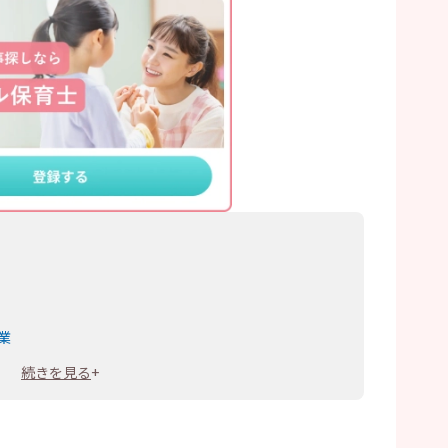
業
社
続きを見る
+
ト企画・制作会社