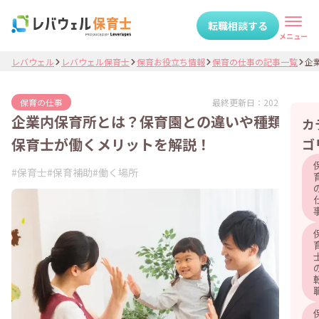
転職相談する
メニュー
レバウェル
レバウェル保育士
保育お役立ち情報
保育の仕事の記事一覧
企業
最終更新日：
2025.11.04
保育の仕事
企業内保育所とは？保育園との違いや種類・
カ
保育士が働くメリットを解説！
ゴ
#
保育士
#
保育補助
#
働く場所