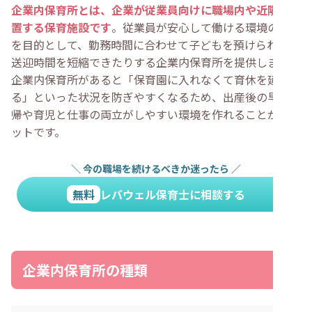
・
4.大規模な行事が少なく負担が軽減される
企業内保育所とは、企業が従業員向けに職場内や近隣に設
・
5.保護者と連絡が取りやすい
置する保育施設です
。従業員が安心して働ける環境の整備
・
企業内保育所で保育士として働くデメリット3選
・
1.保育環境や設備が制限される場合がある
を目的として、勤務時間に合わせて子どもを預けられたり
・
2.業績によって給与の減少や閉鎖のリスクがある
送迎時間を短縮できたりする企業内保育所を提供します。
・
3.多くの子どもたちをまとめる経験を積みにくい
企業内保育所があると「保育園に入れなくて育休を延長す
・
企業内保育所に向いている保育士の特徴
・
仕事とプライベートを両立しやすい職場で働きたい人
る」といった状況を防ぎやすくなるため、出産後の早期復
・
アットホームな雰囲気のなかで働きたい人
帰や育児と仕事の両立がしやすい環境を作れることがメリ
・
アクセスの良い職場で働きたい人
・
企業内保育所に向いていない保育士の特徴
ットです。
・
大規模な行事・イベントを経験したい人
・
自然環境やアクティブな保育を希望する人
・
キャリアアップを重視する人
＼
今の職場を続けるべきか迷ったら
／
・
企業内保育所への就職・転職で確認すべきポイント
・
親会社の経営状況や業績
無料
レバウェル保育士に相談する
・
開園時間や夜勤の有無
・
福利厚生の充実度
・
企業内保育所に転職するときの求人の探しのコツ
・
企業内保育所に関してよくある質問
・
企業内保育所と一般の保育園で給与に違いはある？
企業内保育所の種類
・
企業内保育所は保育士資格がなくても働ける？
・
まとめ