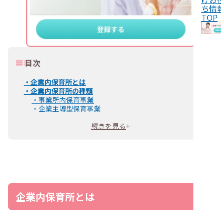
ち情
TOP
目次
・
企業内保育所とは
・
企業内保育所の種類
・
事業所内保育事業
・
企業主導型保育事業
・
認可外保育園
続きを見る
+
・
企業内保育所の特徴・保育園との違い
・
1.少人数保育
・
2.異年齢保育（縦割り保育）
・
3.開園時間
・
4.行事の規模や頻度
・
企業内保育所で働く保育士の仕事内容
・
企業内保育所で働く保育士の1日のスケジュール
・
企業内保育所の保育士として働くメリット5選
企業内保育所とは
・
1.少人数で一人ひとりを見守りやすい
・
2.土日祝が公休の職場もある
・
3.給与や福利厚生の条件が良い園もある