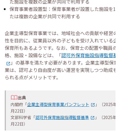
た施設を複数の企業が共同で利用する
保育事業者設置型：保育事業者が設置した施設を1つま
たは複数の企業が共同で利用する
企業主導型保育事業では、地域社会への貢献や経営の安定
性を目的に、従業員以外の子どもを受け入れている企業内
保育所もあるようです。なお、保育士の配置や職員の資
格、施設・設備などは、「
認可外保育施設指導監督基準
」の基準を満たす必要があります。企業主導型保育事
業は、認可より自由度が高い運営を実現しつつ助成も受け
られる点がメリットです。
出典
内閣府「
企業主導型保育事業パンフレット
」（2025年10
月22日）
文部科学省「
認可外保育施設指導監督基準
」（2025年10
月22日）