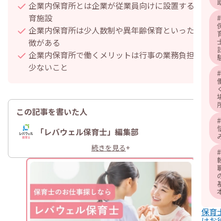
企業内保育所とは企業が従業員向けに設置する保
育施設
#
企業内保育所は少人数制や異年齢保育といった特
徴がある
企業内保育所で働くメリットは行事の業務負担が
少ないこと
#
この記事を書いた人
#
「レバウェル保育士」編集部
続きを見る
+
#
保育
けお